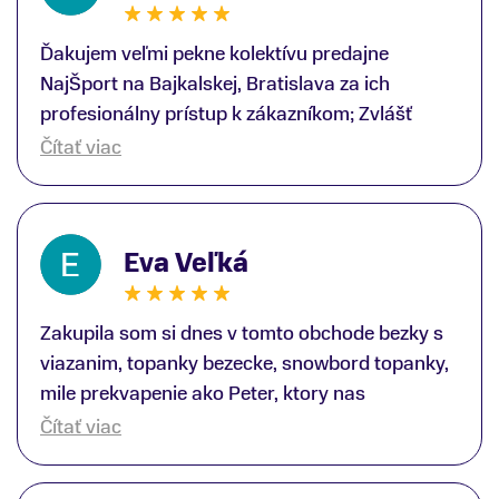
Ďakujem veľmi pekne kolektívu predajne
NajŠport na Bajkalskej, Bratislava za ich
profesionálny prístup k zákazníkom; Zvlášť
ďakujem špecialistovi Martinovi Gunišovi za
Čítať viac
jeho odbornú pomoc pri kúpe nových lyží a
lyžiarskej obuvi, ako aj prilby.. všetko značka
Atomic; Pán Martin Guniš mi svojou
Eva Veľká
odbornosťou otvoril nové obzory a dozvedel
som sa, vďaka jeho profesionálnemu prístupu k
zákazníkovi, up-to-date informácie o nových
Zakupila som si dnes v tomto obchode bezky s
trendoch v lyžiarských technológiách; Z
viazanim, topanky bezecke, snowbord topanky,
predajne NajŠport som odchádzal s nakúpom
mile prekvapenie ako Peter, ktory nas
nového lyžiarského vybavenia nielen ako veľmi
obsluhoval mal prehlad, poradil nam super. Za
Čítať viac
spokojný zákazník, ale aj s rešpektom, že
mna velmi mila obsluha, dakujeme Eva zo
majitelia takejto špičkovej športovej predajne na
Serede