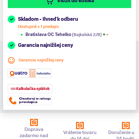
Vložiť do košíka
Skladom - Ihneď k odberu
Dostupné v 1 predajni
Bratislava OC Tehelko
(Bajkalská 2/B)
+
-
Garancia najnižšej ceny
Garancia najnižšej ceny
Kalkulačka splátok
Doprava
Vrátenie tovaru
Doručenie už 
zadarmo nad
do 14 dní
24 hodín