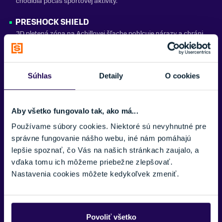
chodidla počas športovej aktivity.
PRESHOCK SHIELD
3D pletená zóna na Achillovej šľache pohlcuje nárazy a chráni
pred preťažením.
ERGOLOGIC FOOTBED
Súhlas
Detaily
O cookies
Anatomicky tvarovaná stielka poskytuje funkčnú oporu a stabilitu
pri záťaži a pohybe.
INTERICOR-ANKLE-GUARD
Aby všetko fungovalo tak, ako má...
Asymetrická výstelka v oblasti členka znižuje tlak a zvyšuje
Používame súbory cookies. Niektoré sú nevyhnutné pre
pohodlie počas aktivity.
správne fungovanie nášho webu, iné nám pomáhajú
lepšie spoznať, čo Vás na našich stránkach zaujalo, a
SHIN AND CALF PROTECTOR
vďaka tomu ich môžeme priebežne zlepšovať.
Ochranná výstelka v oblasti holene a lýtka tlmí nárazy a zároveň
Nastavenia cookies môžete kedykoľvek zmeniť.
zabezpečuje prúdenie vzduchu.
ANTI IMPACTOR
Predná 3D pletená štruktúra s ochranou proti nárazom a
Povoliť všetko
integrovaným systémom vetrania udržiava chodidlá v suchu a