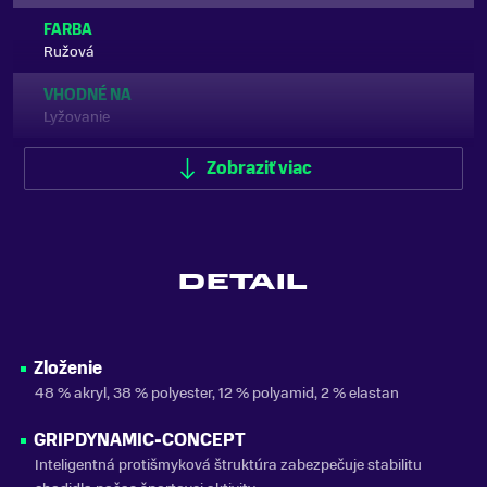
FARBA
Ružová
VHODNÉ NA
Lyžovanie
ZNAČKA
Zobraziť viac
UYN
Zobraziť menej
DETAIL
Zloženie
48 % akryl, 38 % polyester, 12 % polyamid, 2 % elastan
GRIPDYNAMIC-CONCEPT
Inteligentná protišmyková štruktúra zabezpečuje stabilitu