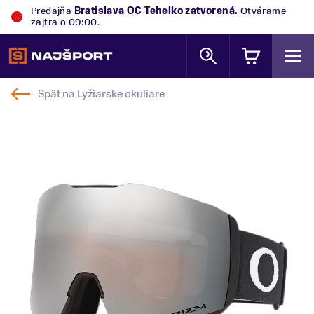
Predajňa
Bratislava OC Tehelko
zatvorená.
Otvárame
zajtra o 09:00.
Späť na
Lyžiarske okuliare