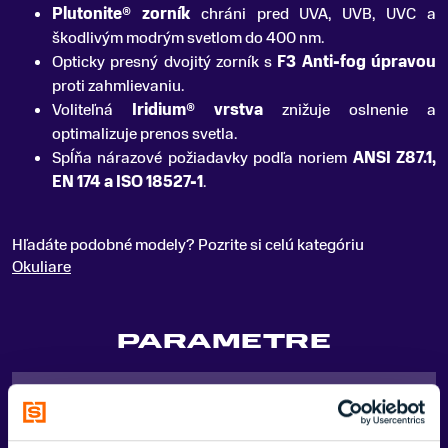
Plutonite® zorník
chráni pred UVA, UVB, UVC a
škodlivým modrým svetlom do 400 nm.
Opticky presný dvojitý zorník s
F3 Anti-fog úpravou
proti zahmlievaniu.
Voliteľná
Iridium® vrstva
znižuje oslnenie a
optimalizuje prenos svetla.
Spĺňa nárazové požiadavky podľa noriem
ANSI Z87.1,
EN 174 a ISO 18527-1
.
Hľadáte podobné modely? Pozrite si celú kategóriu
Okuliare
PARAMETRE
POHLAVIE
Dámske, Pánske