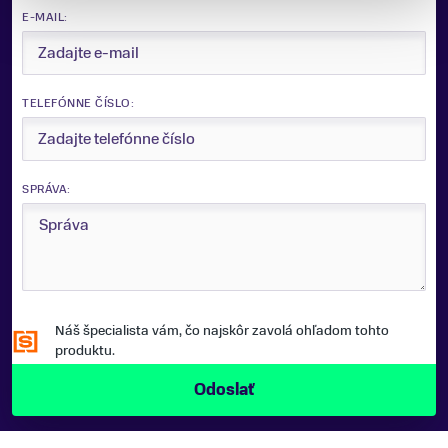
E-MAIL:
VHODNÉ NA
Lyžovanie, Snowboarding
ZNAČKA
TELEFÓNNE ČÍSLO:
Oakley
Zobraziť menej
SPRÁVA:
Náš špecialista vám, čo najskôr zavolá ohľadom tohto
produktu.