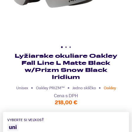
Lyžiarske okuliare Oakley
Fall Line L Matte Black
w/Prizm Snow Black
Iridium
Unisex
Oakley PRIZM™
Jedno sklíčko
Oakley
Cena s DPH
218,00 €
VYBERTE SI VEĽKOSŤ
uni