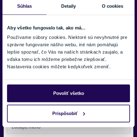
VEĽKOSŤ RÁMU
Súhlas
Detaily
O cookies
Stredné
POČET SKLÍČOK
Jedno sklíčko
Aby všetko fungovalo tak, ako má...
Používame súbory cookies. Niektoré sú nevyhnutné pre
TVAR SKLÍČOK
Zobraziť viac
Cylindrické
správne fungovanie nášho webu, iné nám pomáhajú
lepšie spoznať, čo Vás na našich stránkach zaujalo, a
TYP SKLÍČOK
vďaka tomu ich môžeme priebežne zlepšovať.
Oakley PRIZM™
Nastavenia cookies môžete kedykoľvek zmeniť.
SLNEČNO
S3 (Slnečno)
VYMENITEĽNÉ SKLÍČKA
Povoliť všetko
Potrebujete viac informácii? Sme tu
Áno
pre vás.
ANTIFOG
Prispôsobiť
VAŠE MENO:
Áno
FARBA
Čierna, Šedá