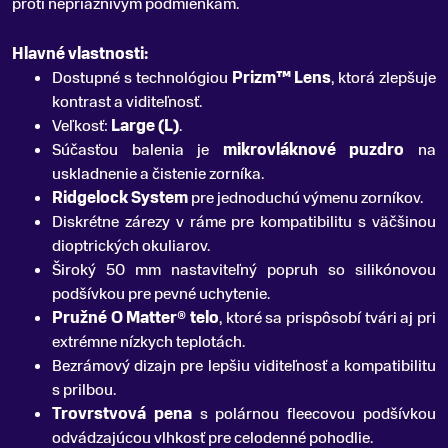
proti nepriaznivým podmienkam.
Hlavné vlastnosti:
Dostupné s technológiou
Prizm™ Lens
, ktorá zlepšuje
kontrast a viditeľnosť.
Veľkosť:
Large (L)
.
Súčasťou balenia je
mikrovláknové puzdro
na
uskladnenie a čistenie zorníka.
Ridgelock System
pre jednoduchú výmenu zorníkov.
Diskrétne zárezy v ráme pre kompatibilitu s väčšinou
dioptrických okuliarov.
Široký 50 mm nastaviteľný popruh so silikónovou
podšívkou pre pevné uchytenie.
Pružné O Matter® telo
, ktoré sa prispôsobí tvári aj pri
extrémne nízkych teplotách.
Bezrámový dizajn pre lepšiu viditeľnosť a kompatibilitu
s prilbou.
Trovrstvová pena
s polárnou fleecovou podšívkou
odvádzajúcou vlhkosť pre celodenné pohodlie.