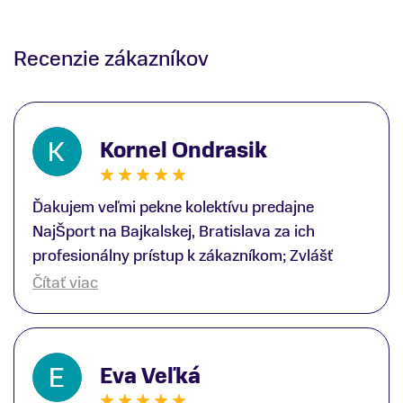
Recenzie zákazníkov
Kornel Ondrasik
Ďakujem veľmi pekne kolektívu predajne
NajŠport na Bajkalskej, Bratislava za ich
profesionálny prístup k zákazníkom; Zvlášť
ďakujem špecialistovi Martinovi Gunišovi za
Čítať viac
jeho odbornú pomoc pri kúpe nových lyží a
lyžiarskej obuvi, ako aj prilby.. všetko značka
Atomic; Pán Martin Guniš mi svojou
Eva Veľká
odbornosťou otvoril nové obzory a dozvedel
som sa, vďaka jeho profesionálnemu prístupu k