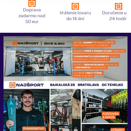
Doprava
Vrátenie tovaru
Doručenie už 
zadarmo nad
do 14 dní
24 hodín
50 eur