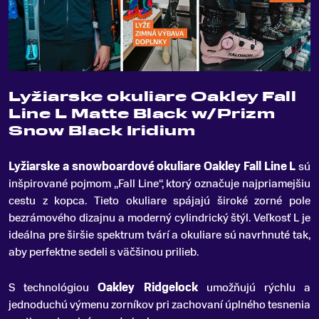
Lyžiarske okuliare Oakley Fall
Line L Matte Black w/Prizm
Snow Black Iridium
Lyžiarske a snowboardové okuliare Oakley Fall Line L
sú
inšpirované pojmom „Fall Line“, ktorý označuje najpriamejšiu
cestu z kopca
.
Tieto okuliare spájajú široké zorné pole
bezrámového dizajnu a moderný cylindrický štýl. Veľkosť L je
ideálna pre širšie spektrum tvárí a okuliare sú navrhnuté tak,
aby perfektne sedeli s väčšinou prilieb.
S technológiou
Oakley Ridgelock
umožňujú rýchlu a
jednoduchú výmenu zorníkov pri zachovaní úplného tesnenia