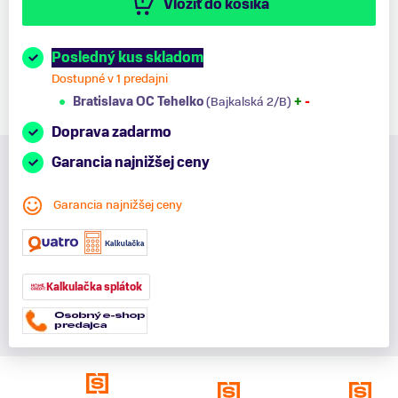
Vložiť do košíka
Posledný kus skladom
Dostupné v 1 predajni
Bratislava OC Tehelko
(Bajkalská 2/B)
+
-
Doprava zadarmo
Garancia najnižšej ceny
Garancia najnižšej ceny
Kalkulačka splátok