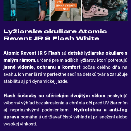
Lyžiarske okuliare Atomic
Revent JR S Flash White
Atomic Revent JR S Flash
sú
detské lyžiarske okuliare s
malým rámom
, určené pre mladších lyžiarov, ktorí potrebujú
jasné videnie, ochranu a komfort
počas celého dňa na
svahu
.
Ich menší rám perfektne sedí na detskú tvár a zaručuje
stabilitu aj pri dynamickej jazde.
Flash šošovky so sférickým dvojitým sklom
poskytujú
výborný výhľad bez skreslenia a chránia oči pred UV žiarením
aj nepriaznivými podmienkami.
Hydrofóbna a anti-fog
úprava
pomáhajú udržiavať čistý výhľad aj pri snežení alebo
vysokej vlhkosti.