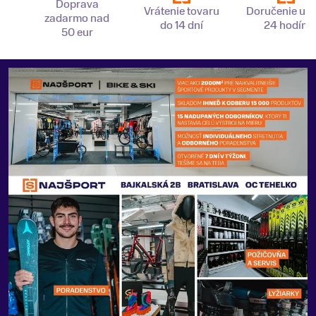
Doprava
Vrátenie tovaru
Doručenie už 
zadarmo nad
do 14 dní
24 hodín
50 eur