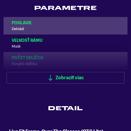
PARAMETRE
POHLAVIE
Detské
VEĽKOSŤ RÁMU
Malé
POČET SKLÍČOK
Dvojité sklíčka
TVAR SKLÍČOK
Zobraziť viac
Sférické
TYP SKLÍČOK
Polykarbónové
DETAIL
KOMPATIBILNÉ S DIOPTRICKÝMI OKULIARMI(OTG)
Áno
VETRANIE