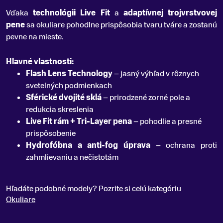
Vďaka
technológii Live Fit
a
adaptívnej trojvrstvovej
pene
sa okuliare pohodlne prispôsobia tvaru tváre a zostanú
pevne na mieste.
Hlavné vlastnosti:
Flash Lens Technology
– jasný výhľad v rôznych
svetelných podmienkach
Sférické dvojité sklá
– prirodzené zorné pole a
redukcia skreslenia
Live Fit rám + Tri-Layer pena
– pohodlie a presné
prispôsobenie
Hydrofóbna a anti-fog úprava
– ochrana proti
zahmlievaniu a nečistotám
Hľadáte podobné modely? Pozrite si celú kategóriu
Okuliare