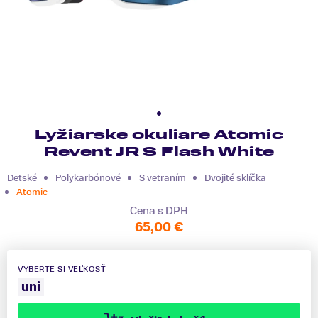
Lyžiarske okuliare Atomic
Revent JR S Flash White
Detské
Polykarbónové
S vetraním
Dvojité sklíčka
Atomic
Cena s DPH
65,00 €
VYBERTE SI VEĽKOSŤ
uni