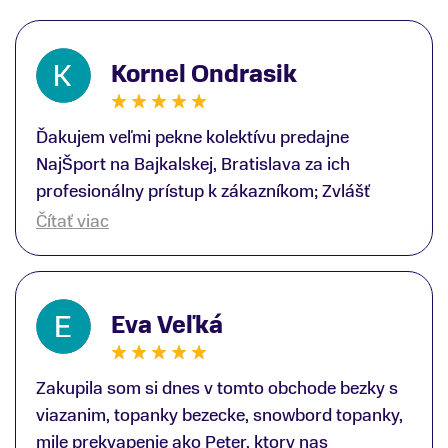
Kornel Ondrasik
Ďakujem veľmi pekne kolektívu predajne
NajŠport na Bajkalskej, Bratislava za ich
profesionálny prístup k zákazníkom; Zvlášť
ďakujem špecialistovi Martinovi Gunišovi za
Čítať viac
jeho odbornú pomoc pri kúpe nových lyží a
lyžiarskej obuvi, ako aj prilby.. všetko značka
Atomic; Pán Martin Guniš mi svojou
Eva Veľká
odbornosťou otvoril nové obzory a dozvedel
som sa, vďaka jeho profesionálnemu prístupu k
zákazníkovi, up-to-date informácie o nových
Zakupila som si dnes v tomto obchode bezky s
trendoch v lyžiarských technológiách; Z
viazanim, topanky bezecke, snowbord topanky,
predajne NajŠport som odchádzal s nakúpom
mile prekvapenie ako Peter, ktory nas