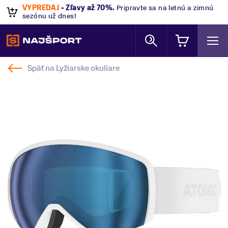
VÝPREDAJ
- Zľavy až 70%
.
Pripravte sa na letnú a zimnú
sezónu už dnes!
Späť na
Lyžiarske okuliare