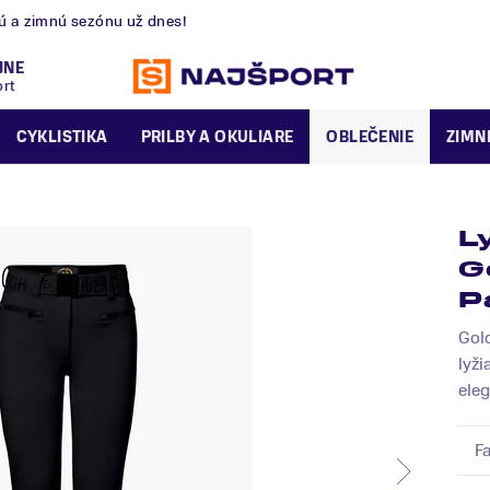
nú a zimnú sezónu už dnes!
JNE
ort
CYKLISTIKA
PRILBY A OKULIARE
OBLEČENIE
ZIMN
L
G
P
Gold
lyži
eleg
F