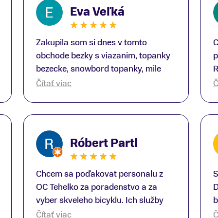
Eva Veľká
Zakupila som si dnes v tomto
C
obchode bezky s viazanim, topanky
p
bezecke, snowbord topanky, mile
R
prekvapenie ako Peter, ktory nas
b
Čítať viac
Č
obsluhoval mal prehlad, poradil nam
s
super. Za mna velmi mila obsluha,
V
dakujeme Eva zo Serede
a
o
Róbert Partl
E
Chcem sa poďakovat personalu z
S
OC Tehelko za poradenstvo a za
D
vyber skveleho bicyklu. Ich služby
b
rad využijem zas rad znovu.
p
Čítať viac
Č