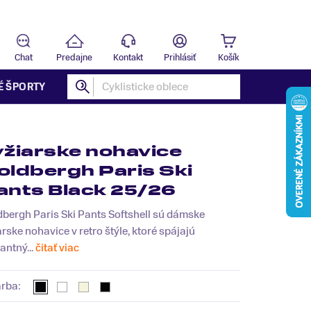
Predajňa
B
Chat
Predajne
Kontakt
Prihlásiť
Košík
É ŠPORTY
yžiarske nohavice
oldbergh Paris Ski
ants Black 25/26
bergh Paris Ski Pants Softshell sú dámske
arske nohavice v retro štýle, ktoré spájajú
antný...
čitať viac
arba: