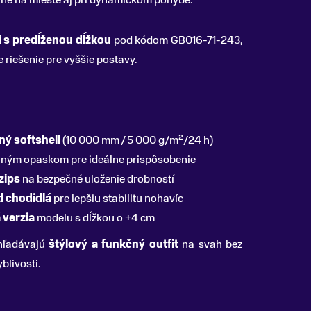
ne na mieste aj pri dynamickom pohybe.
i s predĺženou dĺžkou
pod kódom GB016-71-243,
e riešenie pre vyššie postavy.
ý softshell
(10 000 mm / 5 000 g/m²/24 h)
ným opaskom pre ideálne prispôsobenie
zips
na bezpečné uloženie drobností
d chodidlá
pre lepšiu stabilitu nohavíc
 verzia
modelu s dĺžkou o +4 cm
yhľadávajú
štýlový a funkčný outfit
na svah bez
blivosti.