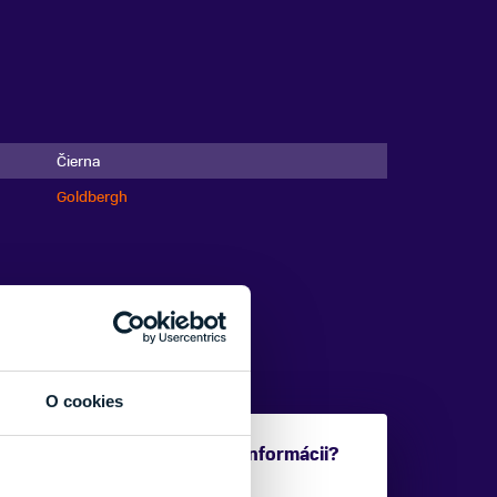
Čierna
Goldbergh
O cookies
Potrebujete viac informácii?
Sme tu pre vás.