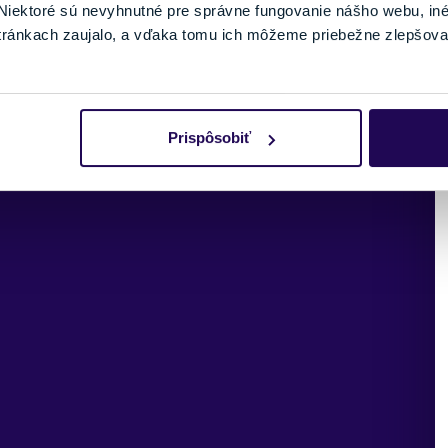
iektoré sú nevyhnutné pre správne fungovanie nášho webu, in
tránkach zaujalo, a vďaka tomu ich môžeme priebežne zlepšova
Prispôsobiť