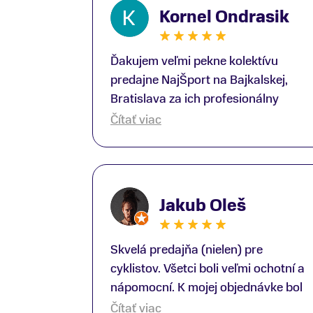
Kornel Ondrasik
Ďakujem veľmi pekne kolektívu
predajne NajŠport na Bajkalskej,
Bratislava za ich profesionálny
prístup k zákazníkom; Zvlášť
Čítať viac
ďakujem špecialistovi Martinovi
Gunišovi za jeho odbornú pomoc pri
kúpe nových lyží a lyžiarskej obuvi,
ako aj prilby.. všetko značka Atomic;
Jakub Oleš
Pán Martin Guniš mi svojou
odbornosťou otvoril nové obzory a
dozvedel som sa, vďaka jeho
Skvelá predajňa (nielen) pre
profesionálnemu prístupu k
cyklistov. Všetci boli veľmi ochotní a
zákazníkovi, up-to-date informácie o
nápomocní. K mojej objednávke bol
nových trendoch v lyžiarských
pridelený Oliver, ktorý mi spravil z
Čítať viac