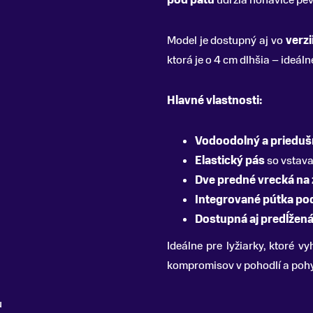
pod pätu
udržia nohavice pev
Model je dostupný aj vo
verzi
ktorá je o 4 cm dlhšia – ideáln
Hlavné vlastnosti:
Vodoodolný a priedušn
Elastický pás
so vstava
Dve predné vrecká na 
Integrované pútka po
Dostupná aj predĺžená
Ideálne pre lyžiarky, ktoré v
kompromisov v pohodlí a pohy
u