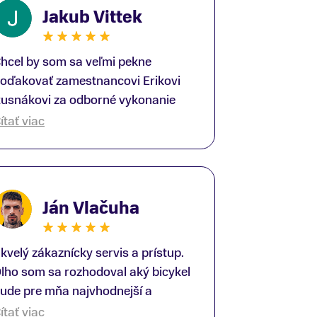
Jakub Vittek
hcel by som sa veľmi pekne
oďakovať zamestnancovi Erikovi
usnákovi za odborné vykonanie
ike-fittingu. Je to super človek na
ítať viac
právnom mieste a veľký odborník.
šetko patrične vysvetlil do detailov
 lajckou rečou. Na všetky moje
tázky odpovedal bez zaváhania.
Ján Vlačuha
šte raz ďakujem.
kvelý zákaznícky servis a prístup.
lho som sa rozhodoval aký bicykel
ude pre mňa najvhodnejší a
redajňu som navštívil viac krát.
ítať viac