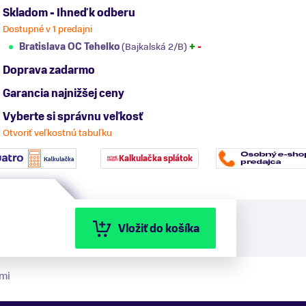
Skladom - Ihneď k odberu
Dostupné v 1 predajni
Bratislava OC Tehelko
(Bajkalská 2/B)
+
-
Doprava zadarmo
Garancia najnižšej ceny
Vyberte si správnu veľkosť
Otvoriť veľkostnú tabuľku
Kalkulačka splátok
Vložiť do košíka
mi