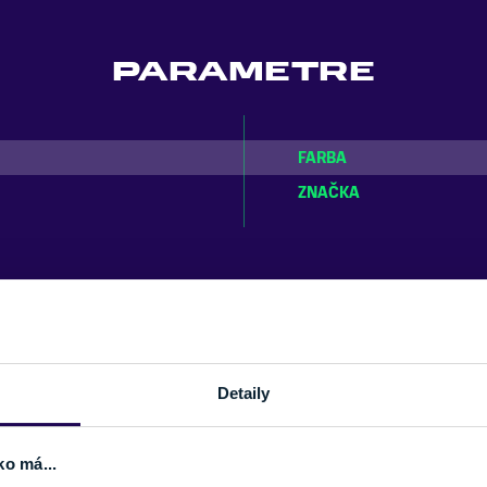
PARAMETRE
FARBA
ZNAČKA
DETAIL
Detaily
ko má...