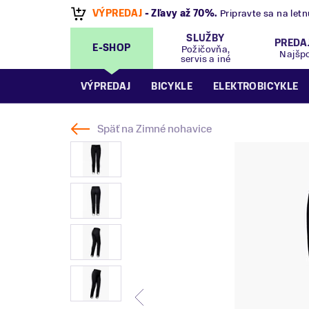
VÝPREDAJ
- Zľavy až 70%
.
Pripravte sa na let
SLUŽBY
PREDA
E-SHOP
Požičovňa,
Najšp
servis a iné
VÝPREDAJ
BICYKLE
ELEKTROBICYKLE
Späť na
Zimné nohavice