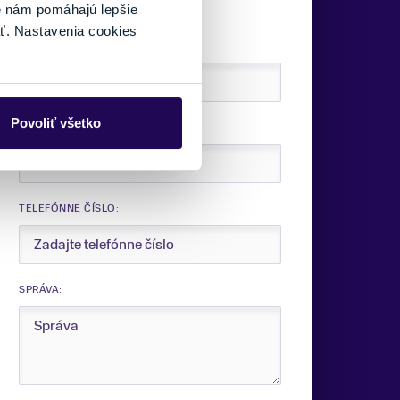
é nám pomáhajú lepšie
ť. Nastavenia cookies
VAŠE MENO:
Povoliť všetko
E-MAIL:
TELEFÓNNE ČÍSLO:
SPRÁVA: