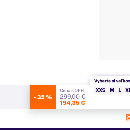
Vyberte si veľkos
XXS
M
L
X
Cena s DPH
299,00 €
-
35 %
194,35 €