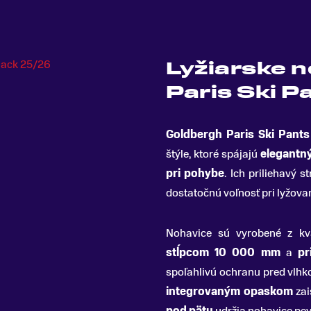
Lyžiarske 
Paris Ski P
Goldbergh Paris Ski Pants
štýle, ktoré spájajú
elegantn
pri pohybe
.
Ich priliehavý s
dostatočnú voľnosť pri lyžovan
Nohavice sú vyrobené z kv
stĺpcom 10 000 mm
a
pr
spoľahlivú ochranu pred vlhk
integrovaným opaskom
zai