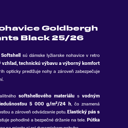
nohavice Goldbergh
ants Black 25/26
 Softshell
sú dámske lyžiarske nohavice v retro
ý vzhľad, technickú výbavu a výborný komfort
trih opticky predlžuje nohy a zároveň zabezpečuje
í.
alitného
softshellového materiálu
s
vodným
iedušnosťou 5 000 g/m²/24 h
, čo znamená
osťou a zároveň odvádzanie potu.
Elastický pás s
sťuje pohodlné a bezpečné držanie na tele.
Pútka