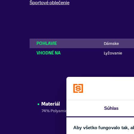
Športové oblečenie
POHLAVIE
Dámske
VHODNÉ NA
Lyžovanie
Materiál
Súhlas
74% Polyamid 26% Elastan
Aby všetko fungovalo tak, a