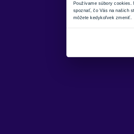
Používame súbory cookies. N
spoznať, čo Vás na našich s
môžete kedykoľvek zmeniť.