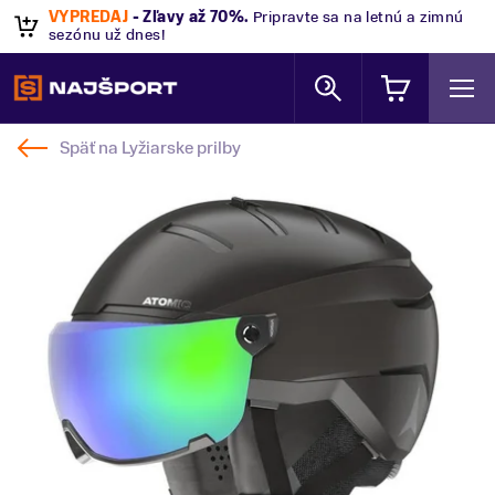
VÝPREDAJ
- Zľavy až 70%
.
Pripravte sa na letnú a zimnú
sezónu už dnes!
Späť na
Lyžiarske prilby