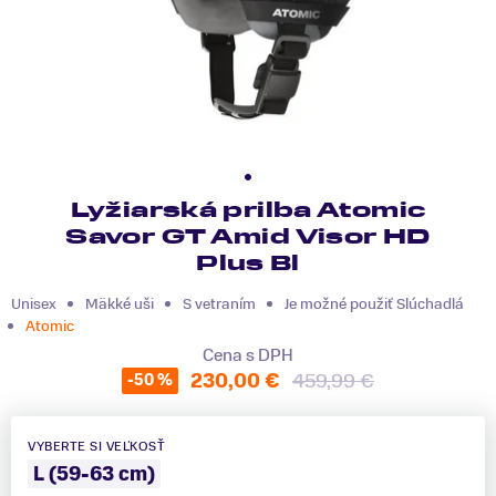
Lyžiarská prilba Atomic
Savor GT Amid Visor HD
Plus Bl
Unisex
Mäkké uši
S vetraním
Je možné použiť Slúchadlá
Atomic
Cena s DPH
230,00 €
459,99 €
-50 %
VYBERTE SI VEĽKOSŤ
L (59-63 cm)