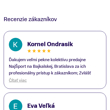
Recenzie zákazníkov
Kornel Ondrasik
Ďakujem veľmi pekne kolektívu predajne
NajŠport na Bajkalskej, Bratislava za ich
profesionálny prístup k zákazníkom; Zvlášť
ďakujem špecialistovi Martinovi Gunišovi za
Čítať viac
jeho odbornú pomoc pri kúpe nových lyží a
lyžiarskej obuvi, ako aj prilby.. všetko značka
Atomic; Pán Martin Guniš mi svojou
Eva Veľká
odbornosťou otvoril nové obzory a dozvedel