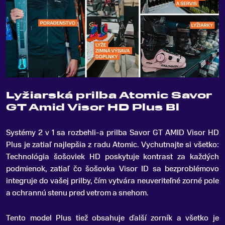
Lyžiarská prilba Atomic Savor
GT Amid Visor HD Plus Bl
Systémy 2 v 1 sa rozbehli-a prilba Savor GT AMID Visor HD
Plus je zatiaľ najlepšia z radu Atomic
.
Vychutnajte si všetko:
Technológia šošoviek HD poskytuje kontrast za každých
podmienok, zatiaľ čo šošovka Visor ID sa bezproblémovo
integruje do vašej prilby, čím vytvára neuveriteľné zorné pole
a ochrannú stenu pred vetrom a snehom.
Tento model Plus tiež obsahuje ďalší zorník a všetko je