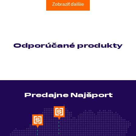
Ešte raz ďakujem.
Zobraziť ďalšie
Odporúčané produkty
Predajne Najšport