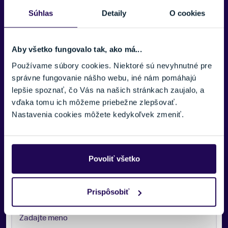
Konštrukcia
Súhlas
Detaily
O cookies
Tri-Brid Construction
Podšívka
Aby všetko fungovalo tak, ako má...
Odnímateľná a umývateľná lyžiarska podšívka, X-statická
podšívka Merino 3M ™
Používame súbory cookies. Niektoré sú nevyhnutné pre
správne fungovanie nášho webu, iné nám pomáhajú
Doplnky
lepšie spoznať, čo Vás na našich stránkach zaujalo, a
Chrániče sluchu kompatibilné so zvukom, taška na prilbu, vr. 3D
vďaka tomu ich môžeme priebežne zlepšovať.
tvarovaný EVA box, magnetická spona Fidlock®
Nastavenia cookies môžete kedykoľvek zmeniť.
Povoliť všetko
Potrebujete viac informácii? Sme tu
Zobraziť viac
pre vás.
Prispôsobiť
VAŠE MENO: