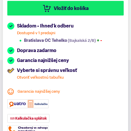
Vložiť do košíka
Skladom - Ihneď k odberu
Dostupné v 1 predajni
Bratislava OC Tehelko
(Bajkalská 2/B)
+
-
Doprava zadarmo
Garancia najnižšej ceny
Vyberte si správnu veľkosť
Otvoriť veľkostnú tabuľku
Garancia najnižšej ceny
Kalkulačka splátok