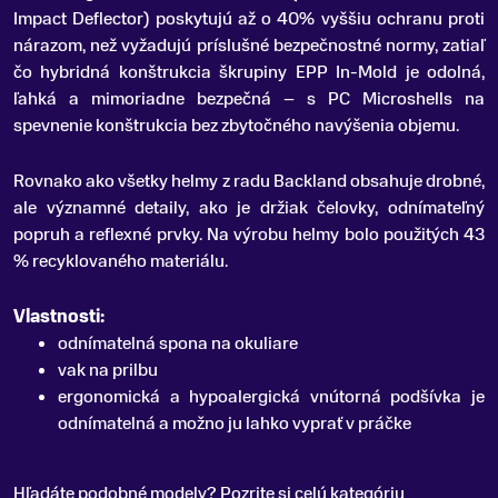
Impact Deflector) poskytujú až o 40% vyššiu ochranu proti
nárazom, než vyžadujú príslušné bezpečnostné normy, zatiaľ
čo hybridná konštrukcia škrupiny EPP In-Mold je odolná,
ľahká a mimoriadne bezpečná – s PC Microshells na
spevnenie konštrukcia bez zbytočného navýšenia objemu.
Rovnako ako všetky helmy z radu Backland obsahuje drobné,
ale významné detaily, ako je držiak čelovky, odnímateľný
popruh a reflexné prvky. Na výrobu helmy bolo použitých 43
% recyklovaného materiálu.
Vlastnosti:
odnímatelná spona na okuliare
vak na prilbu
ergonomická a hypoalergická vnútorná podšívka je
odnímatelná a možno ju lahko vyprať v práčke
Hľadáte podobné modely? Pozrite si celú kategóriu