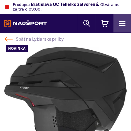
Predajňa
Bratislava OC Tehelko
zatvorená.
Otvárame
zajtra o 09:00.
Späť na
Lyžiarske prilby
NOVINKA