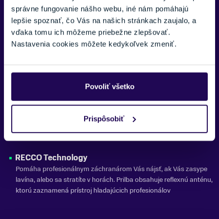
ochranu hlavy až o 40% nad štandardné normy
správne fungovanie nášho webu, iné nám pomáhajú
lepšie spoznať, čo Vás na našich stránkach zaujalo, a
Hybrid EPP In-Mold
vďaka tomu ich môžeme priebežne zlepšovať.
Hybridná konštrukcia: horná časť - tvrdá škrupina ABS, spodná
Nastavenia cookies môžete kedykoľvek zmeniť.
časť In-mold.
3D Molders Ear Pads
Obklopujú Vaše uši , udržujú ich v teple a chráni za všetkých
Povoliť všetko
podmienok
Magnetická spona Fidlock
Prispôsobiť
velmi pohodlné a jednoduché zapínanie aj v rukaviciach, stačí
priblížiť a pracka sa sama dopne.
RECCO Technology
Pomáha profesionálnym záchranárom Vás nájsť, ak Vás zasype
lavína, alebo sa stratíte v horách. Prilba obsahuje reflexnú anténu,
ktorú zaznamená prístroj hladajúcich profesionálov