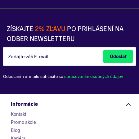
ZÍSKAJTE
2% ZĽAVU
PO PRIHLÁSENÍ NA
ODBER NEWSLETTERU
Zadajte váš E-mail
Odoslať
Odoslaním e-mailu súhlasíte so
spracovaním osobných údajov
Informácie
Kontakt
Promo akcie
Blog
Kariéra