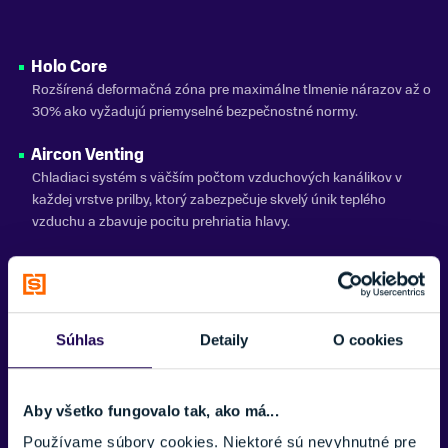
Atomic
Zobraziť menej
Holo Core
Rozšírená deformačná zóna pre maximálne tlmenie nárazov až o
30% ako vyžadujú priemyselné bezpečnostné normy.
Aircon Venting
Chladiaci systém s väčším počtom vzduchových kanálikov v
každej vrstve prilby, ktorý zabezpečuje skvelý únik teplého
vzduchu a zbavuje pocitu prehriatia hlavy.
360° Fit System
je výškovo nastavitelný a umožňuje Vám dokonale nastaviť prilbu
podla tvaru a velkosti Vašej hlavy.
Súhlas
Detaily
O cookies
Vložka
Washable Skimo Liner, 3M™ X-Static Lining
Aby všetko fungovalo tak, ako má...
AMID
Vypchávky z dvojitého penového materiálu ponúkajú zvýšenú
Používame súbory cookies. Niektoré sú nevyhnutné pre