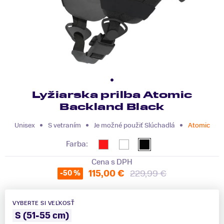
Lyžiarska prilba Atomic
Backland Black
Unisex
S vetraním
Je možné použiť Slúchadlá
Atomic
Farba:
Cena s DPH
115,00 €
229,99 €
-50 %
VYBERTE SI VEĽKOSŤ
S (51-55 cm)