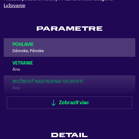
Lyžovanie
PARAMETRE
POHLAVIE
Dámske, Pánske
VETRANIE
Áno
MOŽNOSŤ NASTAVENIA VEĽKOSTI
Áno
AUDIO SYSTÉM
Zobraziť viac
Audio kompatibilné
FARBA
Čierna
DETAIL
ZNAČKA