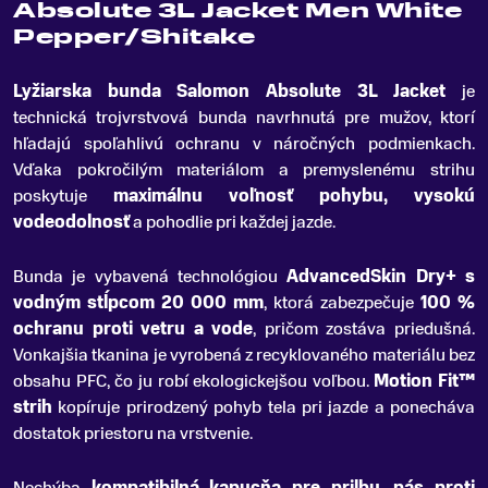
Absolute 3L Jacket Men White
Pepper/Shitake
Lyžiarska bunda Salomon Absolute 3L Jacket
je
technická trojvrstvová bunda navrhnutá pre mužov, ktorí
hľadajú spoľahlivú ochranu v náročných podmienkach
.
Vďaka pokročilým materiálom a premyslenému strihu
poskytuje
maximálnu voľnosť pohybu, vysokú
vodeodolnosť
a pohodlie pri každej jazde.
Bunda je vybavená technológiou
AdvancedSkin Dry+ s
vodným stĺpcom 20 000 mm
, ktorá zabezpečuje
100 %
ochranu proti vetru a vode
, pričom zostáva priedušná.
Vonkajšia tkanina je vyrobená z recyklovaného materiálu bez
obsahu PFC, čo ju robí ekologickejšou voľbou.
Motion Fit™
strih
kopíruje prirodzený pohyb tela pri jazde a ponecháva
dostatok priestoru na vrstvenie.