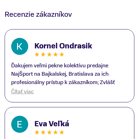
Recenzie zákazníkov
Kornel Ondrasik
Ďakujem veľmi pekne kolektívu predajne
NajŠport na Bajkalskej, Bratislava za ich
profesionálny prístup k zákazníkom; Zvlášť
ďakujem špecialistovi Martinovi Gunišovi za
Čítať viac
jeho odbornú pomoc pri kúpe nových lyží a
lyžiarskej obuvi, ako aj prilby.. všetko značka
Atomic; Pán Martin Guniš mi svojou
Eva Veľká
odbornosťou otvoril nové obzory a dozvedel
som sa, vďaka jeho profesionálnemu prístupu k