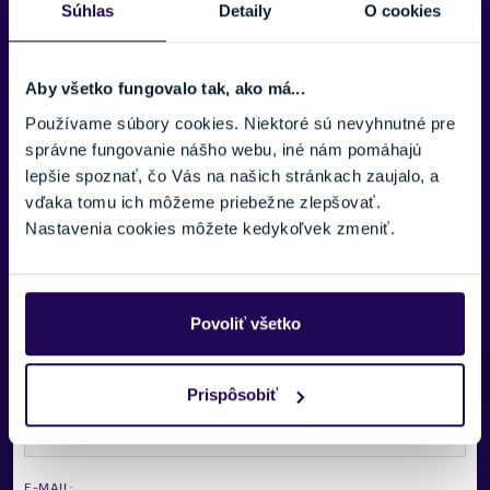
Súhlas
Detaily
O cookies
Materiál predná časť
100% polyamid
Aby všetko fungovalo tak, ako má...
Materiál zadná časť
100% polyamid
Používame súbory cookies. Niektoré sú nevyhnutné pre
správne fungovanie nášho webu, iné nám pomáhajú
Vodeodolnosť
lepšie spoznať, čo Vás na našich stránkach zaujalo, a
20 000 mm
vďaka tomu ich môžeme priebežne zlepšovať.
Nastavenia cookies môžete kedykoľvek zmeniť.
Potrebujete viac informácii? Sme tu
Povoliť všetko
pre vás.
VAŠE MENO:
Prispôsobiť
E-MAIL: