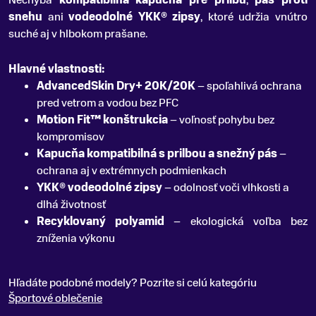
Nechýba
kompatibilná kapucňa pre prilbu
,
pás proti
snehu
ani
vodeodolné YKK® zipsy
, ktoré udržia vnútro
suché aj v hlbokom prašane.
Hlavné vlastnosti:
AdvancedSkin Dry+ 20K/20K
– spoľahlivá ochrana
pred vetrom a vodou bez PFC
Motion Fit™ konštrukcia
– voľnosť pohybu bez
kompromisov
Kapucňa kompatibilná s prilbou a snežný pás
–
ochrana aj v extrémnych podmienkach
YKK® vodeodolné zipsy
– odolnosť voči vlhkosti a
dlhá životnosť
Recyklovaný polyamid
– ekologická voľba bez
zníženia výkonu
Hľadáte podobné modely? Pozrite si celú kategóriu
Športové oblečenie