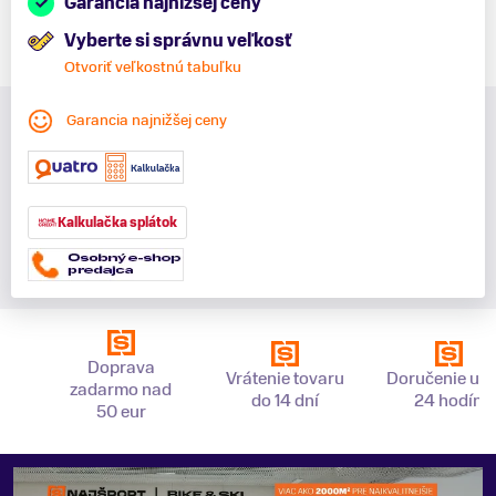
Garancia najnižšej ceny
Vyberte si správnu veľkosť
Otvoriť veľkostnú tabuľku
Garancia najnižšej ceny
Kalkulačka splátok
Doprava
Vrátenie tovaru
Doručenie už 
zadarmo nad
do 14 dní
24 hodín
50 eur