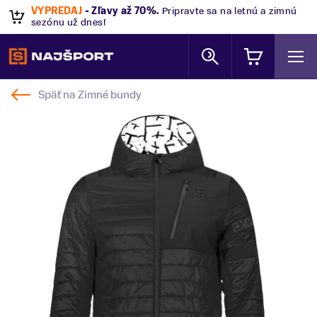
VÝPREDAJ
- Zľavy až 70%
.
Pripravte sa na letnú a zimnú
sezónu už dnes!
Späť na
Zimné bundy