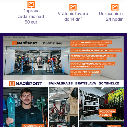
Doprava
Vrátenie tovaru
Doručenie už 
zadarmo nad
do 14 dní
24 hodín
50 eur