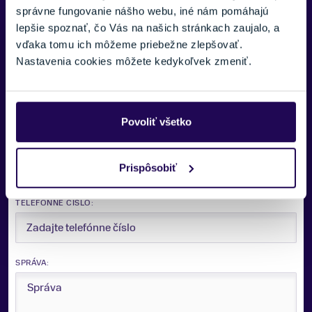
správne fungovanie nášho webu, iné nám pomáhajú
lepšie spoznať, čo Vás na našich stránkach zaujalo, a
Potrebujete viac informácii? Sme tu
vďaka tomu ich môžeme priebežne zlepšovať.
pre vás.
Nastavenia cookies môžete kedykoľvek zmeniť.
VAŠE MENO:
Povoliť všetko
E-MAIL:
Prispôsobiť
TELEFÓNNE ČÍSLO:
SPRÁVA: