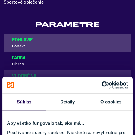
Športové oblečenie
PARAMETRE
POHLAVIE
Pánske
FARBA
Čierna
VHODNÉ NA
Lyžovanie
ZNAČKA
Zobraziť viac
One more
Súhlas
Detaily
O cookies
Zobraziť menej
Aby všetko fungovalo tak, ako má...
Používame súbory cookies. Niektoré sú nevyhnutné pre