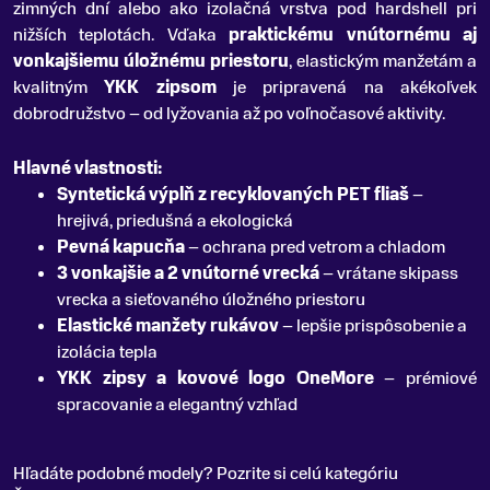
zimných dní alebo ako izolačná vrstva pod hardshell pri
nižších teplotách. Vďaka
praktickému vnútornému aj
vonkajšiemu úložnému priestoru
, elastickým manžetám a
kvalitným
YKK zipsom
je pripravená na akékoľvek
dobrodružstvo – od lyžovania až po voľnočasové aktivity.
Hlavné vlastnosti:
Syntetická výplň z recyklovaných PET fliaš
–
hrejivá, priedušná a ekologická
Pevná kapucňa
– ochrana pred vetrom a chladom
3 vonkajšie a 2 vnútorné vrecká
– vrátane skipass
vrecka a sieťovaného úložného priestoru
Elastické manžety rukávov
– lepšie prispôsobenie a
izolácia tepla
YKK zipsy a kovové logo OneMore
– prémiové
spracovanie a elegantný vzhľad
Hľadáte podobné modely? Pozrite si celú kategóriu