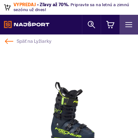
VÝPREDAJ
- Zľavy až 70%
.
Pripravte sa na letnú a zimnú
sezónu už dnes!
Späť na
Lyžiarky