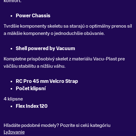
komfort.
Power Chassis
Tvrdšie komponenty skeletu sa starajú o optimálny prenos síl
a mäkšie komponenty o jednoduchšie obúvanie.
Shell powered by Vacuum
Kompletne prispôsobivý skelet z materiálu Vacu-Plast pre
väčšiu stabilitu a nižšiu váhu.
RC Pro 45 mm Velcro Strap
Počet klipsní
4 klipsne
Flex Index 120
Hľadáte podobné modely? Pozrite si celú kategóriu
Lyžovanie