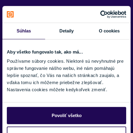
PARAMETRE
Súhlas
Detaily
O cookies
POHLAVIE
Pánske
ÚROVEŇ LYŽIARA
Aby všetko fungovalo tak, ako má...
Pokročilý, Expert
Používame súbory cookies. Niektoré sú nevyhnutné pre
správne fungovanie nášho webu, iné nám pomáhajú
FARBA
Antracitová, Žltá
lepšie spoznať, čo Vás na našich stránkach zaujalo, a
vďaka tomu ich môžeme priebežne zlepšovať.
ŠÍRKA SKELETU
Zobraziť viac
Nastavenia cookies môžete kedykoľvek zmeniť.
Stredná
FLEX INDEX
120
Povoliť všetko
KLIPSY
4 klipsy