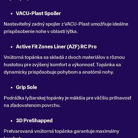
VACU-Plast Spoiler
Nastaviteľný zadný spojler z VACU-Plast umožňuje ideálne
prispôsobenie nohe v oblasti lýtka.
Active Fit Zones Liner (AZF) RC Pro
Vnútorná topánka sa skladá z dvoch materiálov s rôznou
hustotou pre zvýšený komfort a výkonnosť. Topánka sa
dynamicky prispôsobuje pohybom a anatómii nohy.
Grip Sole
Podrážka lyžiarskej topánky je mäkšia pre väčšiu priľnavosť
na zľadovatenom povrchu.
3D PreShapped
Pretvarovaná vnútorná topánka garantuje maximálny