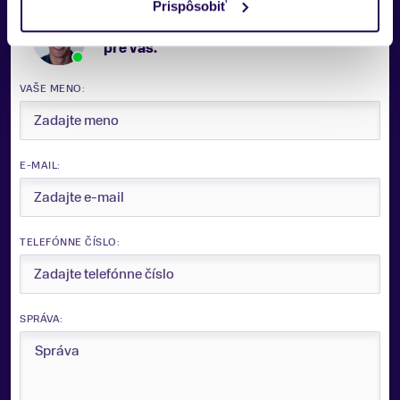
Prispôsobiť
ZNAČKA
Potrebujete viac informácii? Sme tu
Fischer
pre vás.
Zobraziť menej
VAŠE MENO:
E-MAIL:
TELEFÓNNE ČÍSLO:
SPRÁVA: