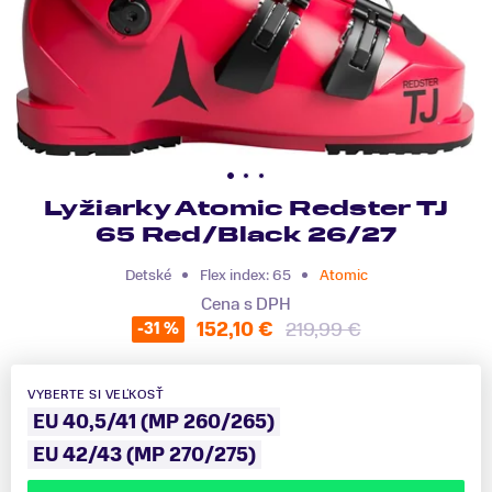
Lyžiarky Atomic Redster TJ
65 Red/Black 26/27
Detské
Flex index: 65
Atomic
Cena s DPH
152,10 €
219,99 €
-31 %
VYBERTE SI VEĽKOSŤ
EU 40,5/41 (MP 260/265)
EU 42/43 (MP 270/275)