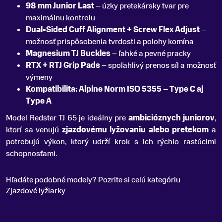
98 mm Junior Last
– úzky pretekársky tvar pre
maximálnu kontrolu
Dual-Sided Cuff Alignment + Screw Flex Adjust
–
možnosť prispôsobenia tvrdosti a polohy komína
Magnesium TJ Buckles
– ľahké a pevné pracky
RTX + RTJ Grip Pads
– spoľahlivý prenos síl a možnosť
výmeny
Kompatibilita: Alpine Norm ISO 5355 – Type C aj
Type A
Model Redster TJ 65 je ideálny pre
ambicióznych juniorov
,
ktorí sa venujú
zjazdovému lyžovaniu alebo pretekom
a
potrebujú výkon, ktorý udrží krok s ich rýchlo rastúcimi
schopnosťami.
Hľadáte podobné modely? Pozrite si celú kategóriu
Zjazdové lyžiarky