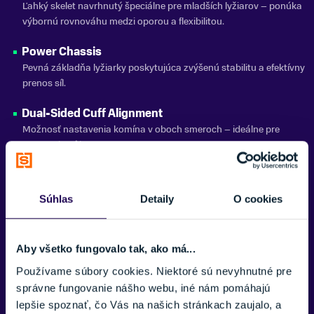
Ľahký skelet navrhnutý špeciálne pre mladších lyžiarov – ponúka
výbornú rovnováhu medzi oporou a flexibilitou.
SEZÓNA
26/27
Power Chassis
ZNAČKA
Pevná základňa lyžiarky poskytujúca zvýšenú stabilitu a efektívny
Atomic
prenos síl.
Dual-Sided Cuff Alignment
Zobraziť menej
Možnosť nastavenia komína v oboch smeroch – ideálne pre
asymetriu nôh.
Screwed Flex Adjust
Skrutkové nastavenie flexu pre jednoduché prispôsobenie tvrdosti
Súhlas
Detaily
O cookies
lyžiarky.
PU Shell / PP Cuff
Aby všetko fungovalo tak, ako má...
Polyuretánový skelet v kombinácii s polypropylénovým komínom
– pevnosť a ľahkosť v jednom.
Používame súbory cookies. Niektoré sú nevyhnutné pre
správne fungovanie nášho webu, iné nám pomáhajú
Team Gold Liner
lepšie spoznať, čo Vás na našich stránkach zaujalo, a