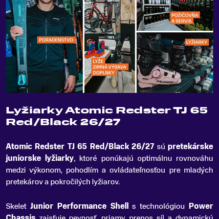
Lyžiarky Atomic Redster TJ 65
Red/Black 26/27
Atomic Redster TJ 65 Red/Black 26/27
sú
pretekárske
juniorske lyžiarky
, ktoré ponúkajú optimálnu rovnováhu
medzi výkonom, pohodlím a ovládateľnosťou pre mladých
pretekárov a pokročilých lyžiarov
.
Skelet
Junior Performance Shell
s technológiou
Power
Chassis
zaisťuje pevnosť, priamy prenos síl a dynamickú