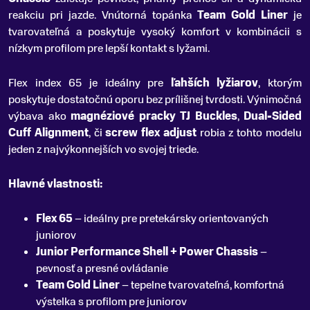
reakciu pri jazde. Vnútorná topánka
Team Gold Liner
je
tvarovateľná a poskytuje vysoký komfort v kombinácii s
nízkym profilom pre lepší kontakt s lyžami.
Flex index 65 je ideálny pre
ľahších lyžiarov
, ktorým
poskytuje dostatočnú oporu bez prílišnej tvrdosti. Výnimočná
výbava ako
magnéziové pracky TJ Buckles
,
Dual-Sided
Cuff Alignment
, či
screw flex adjust
robia z tohto modelu
jeden z najvýkonnejších vo svojej triede.
Hlavné vlastnosti:
Flex 65
– ideálny pre pretekársky orientovaných
juniorov
Junior Performance Shell + Power Chassis
–
pevnosť a presné ovládanie
Team Gold Liner
– tepelne tvarovateľná, komfortná
výstelka s profilom pre juniorov