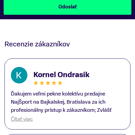
Recenzie zákazníkov
Kornel Ondrasik
Ďakujem veľmi pekne kolektívu predajne
NajŠport na Bajkalskej, Bratislava za ich
profesionálny prístup k zákazníkom; Zvlášť
ďakujem špecialistovi Martinovi Gunišovi za
Čítať viac
jeho odbornú pomoc pri kúpe nových lyží a
lyžiarskej obuvi, ako aj prilby.. všetko značka