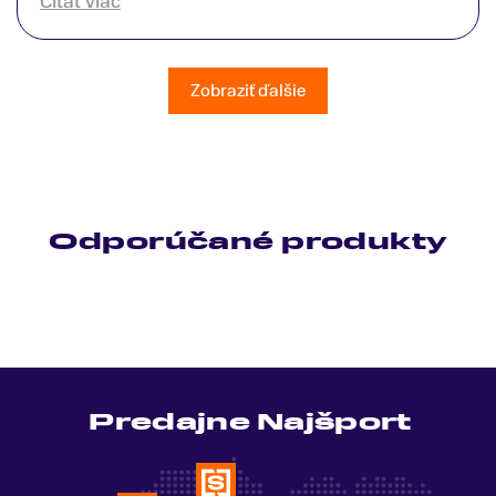
Čítať viac
patrične vysvetlil do detailov a lajckou rečou. Na
všetky moje otázky odpovedal bez zaváhania.
Ešte raz ďakujem.
Zobraziť ďalšie
Odporúčané produkty
Predajne Najšport