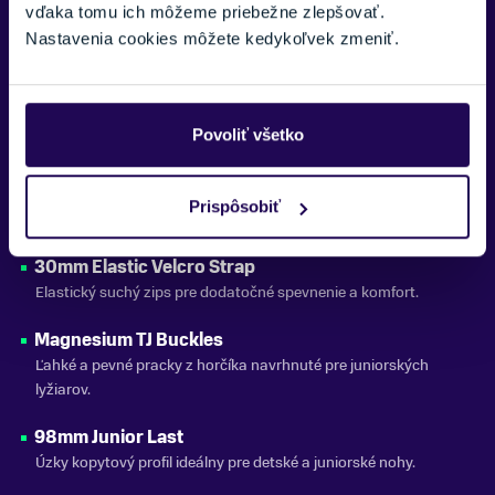
Tvarovateľná vnútorná papuča poskytujúca pohodlie a výborné
vďaka tomu ich môžeme priebežne zlepšovať.
obopnutie nohy.
Nastavenia cookies môžete kedykoľvek zmeniť.
Junior Tongue Profile
Špeciálne navrhnutý jazyk pre menšie nohy a citlivejšie
prispôsobenie.
Povoliť všetko
3D Stretch Toe Box
Pružná špička papuče – viac priestoru pre prsty a väčšie
Prispôsobiť
pohodlie.
30mm Elastic Velcro Strap
Elastický suchý zips pre dodatočné spevnenie a komfort.
Magnesium TJ Buckles
Ľahké a pevné pracky z horčíka navrhnuté pre juniorských
lyžiarov.
98mm Junior Last
Úzky kopytový profil ideálny pre detské a juniorské nohy.