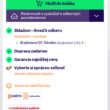
Vložiť do košíka
Rezervovať a vyskúšať s odborným
poradenstvom
Skladom - Ihneď k odberu
Dostupné v 1 predajni
Bratislava OC Tehelko
(Bajkalská 2/B)
+
-
Doprava zadarmo
Garancia najnižšej ceny
Vyberte si správnu veľkosť
Otvoriť veľkostnú tabuľku
Garancia najnižšej ceny
Kalkulačka splátok