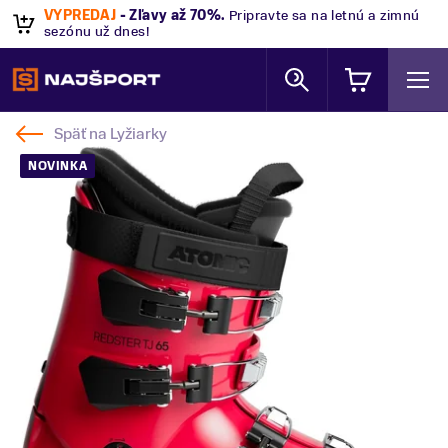
VÝPREDAJ
- Zľavy až 70%
.
Pripravte sa na letnú a zimnú
sezónu už dnes!
Späť na
Lyžiarky
NOVINKA