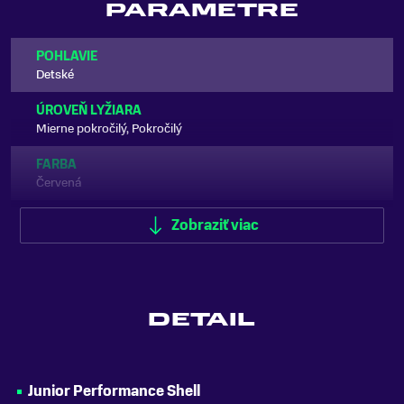
PARAMETRE
POHLAVIE
Detské
ÚROVEŇ LYŽIARA
Mierne pokročilý, Pokročilý
FARBA
Červená
TYP LYŽIARKY
Zobraziť viac
Zjazdové
ŠÍRKA SKELETU
Úzka
DETAIL
FLEX INDEX
65
KLIPSY
Junior Performance Shell
4 klipsy