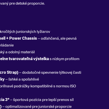
ovaný pre detské proporcie.
kročilých juniorských lyžiarov
ell + Power Chassis
– odľahčená, ale pevná
ovládanie
hký a odolný materiál
elne tvarovateľná výstelka
s nízkym profilom
cro Strap)
– dodatočné spevnenie lýtkovej časti
cky
– ľahké a spoľahlivé
priľnavé podrážky kompatibilné s normou ISO
cia 3°
– športová pozícia pre lepší prenos síl
)
– optimalizované pre juniorské proporcie