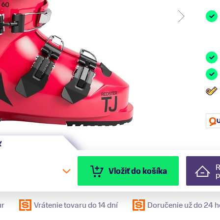
ť
R
Vložiť do košíka
p
ur
Vrátenie tovaru do 14 dní
Doručenie už do 24 h