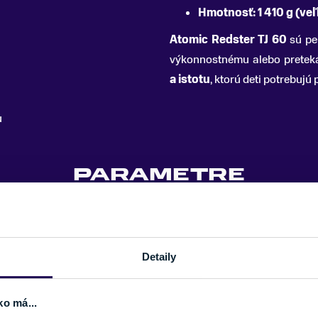
Hmotnosť: 1 410 g (ve
Atomic Redster TJ 60
sú pe
výkonnostnému alebo pretek
a istotu
, ktorú deti potrebujú
u
PARAMETRE
ÚROVEŇ LYŽIARA
TYP LYŽIARKY
Detaily
FLEX INDEX
SEZÓNA
ko má...