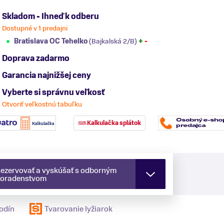
Skladom - Ihneď k odberu
Dostupné v 1 predajni
Bratislava OC Tehelko
(Bajkalská 2/B)
+
-
Doprava zadarmo
Garancia najnižšej ceny
Vyberte si správnu veľkosť
Otvoriť veľkostnú tabuľku
Kalkulačka splátok
ezervovať a vyskúšať s odborným
oradenstvom
odín
Tvarovanie lyžiarok