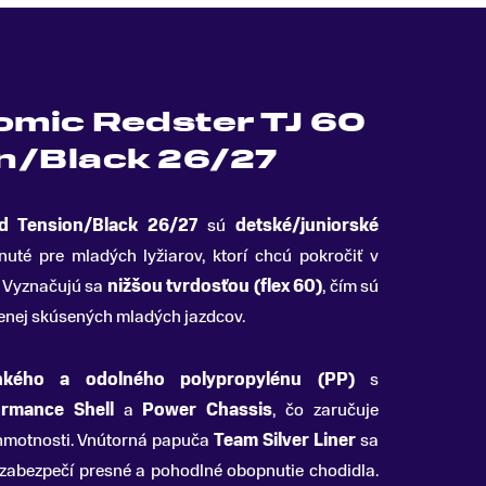
omic Redster TJ 60
n/Black 26/27
d Tension/Black 26/27
sú
detské/juniorské
uté pre mladých lyžiarov, ktorí chcú pokročiť v
Vyznačujú sa
nižšou tvrdosťou (flex 60)
, čím sú
menej skúsených mladých jazdcov.
hkého a odolného polypropylénu (PP)
s
ormance Shell
a
Power Chassis
, čo zaručuje
 hmotnosti. Vnútorná papuča
Team Silver Liner
sa
 zabezpečí presné a pohodlné obopnutie chodidla.