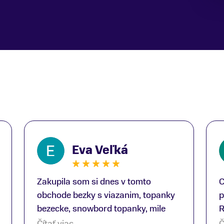
Eva Veľká
Zakupila som si dnes v tomto
C
obchode bezky s viazanim, topanky
p
bezecke, snowbord topanky, mile
R
prekvapenie ako Peter, ktory nas
b
Čítať viac
Č