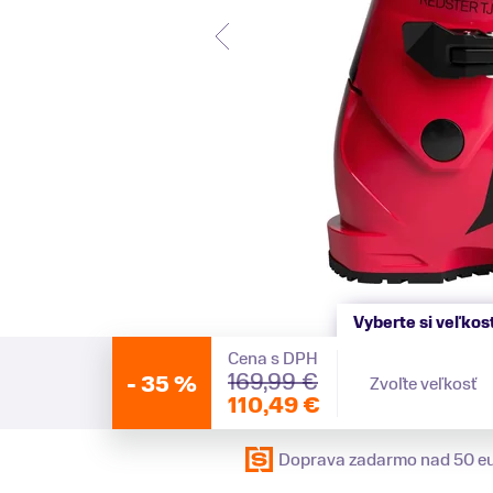
Vyberte si veľkos
Cena s DPH
169,99 €
-
35 %
Zvoľte veľkosť
110,49 €
Doprava zadarmo nad 50 e