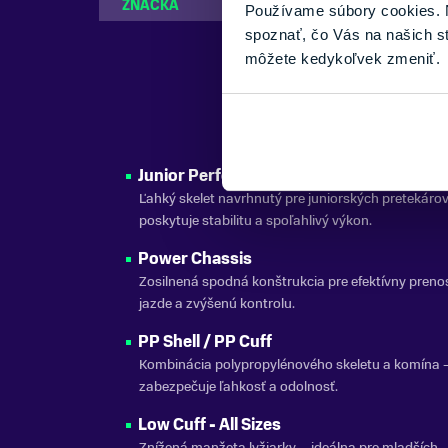
ZNAČKA
Atomic
Používame súbory cookies. N
spoznať, čo Vás na našich s
môžete kedykoľvek zmeniť.
Junior Performance Shell
Ľahký skelet navrhnutý pre juniorských pretekáro
poskytuje stabilitu a spoľahlivý výkon.
Power Chassis
Zosilnená spodná konštrukcia pre efektívny prenos 
jazde a zvýšenú kontrolu.
PP Shell / PP Cuff
Kombinácia polypropylénového skeletu a komína 
zabezpečuje ľahkosť a odolnosť.
Low Cuff - All Sizes
Znížená manžeta lyžiarky – ideálna pre mladších