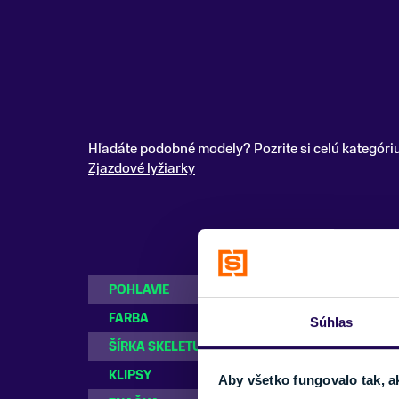
Hľadáte podobné modely? Pozrite si celú kategóri
Zjazdové lyžiarky
POHLAVIE
Detské
FARBA
Červená
Súhlas
ŠÍRKA SKELETU
Detská
KLIPSY
4 klipsy
Aby všetko fungovalo tak, a