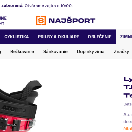
B
zatvorená.
Otvárame zajtra o 10:00.
JNE
ort
CYKLISTIKA
PRILBY A OKULIARE
OBLEČENIE
ZIMN
g
Bežkovanie
Sánkovanie
Doplnky zima
Značky
L
T
T
Dets
Ato
dets
čita