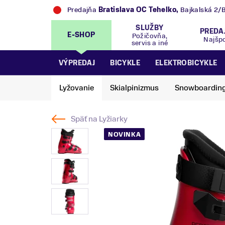
Predajňa
Bratislava OC Tehelko
,
Bajkalská 2/
SLUŽBY
PREDA
E-SHOP
Požičovňa,
Najšp
servis a iné
VÝPREDAJ
BICYKLE
ELEKTROBICYKLE
Lyžovanie
Skialpinizmus
Snowboardin
Späť na
Lyžiarky
NOVINKA