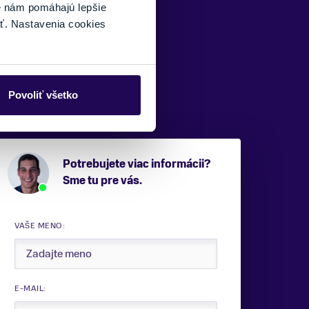
é nám pomáhajú lepšie
ť. Nastavenia cookies
Povoliť všetko
Potrebujete viac informácii?
Sme tu pre vás.
VAŠE MENO:
E-MAIL: