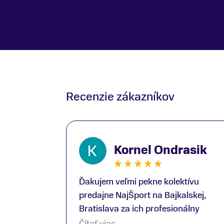
Recenzie zákazníkov
Kornel Ondrasik
Ďakujem veľmi pekne kolektívu
predajne NajŠport na Bajkalskej,
Bratislava za ich profesionálny
prístup k zákazníkom; Zvlášť
Čítať viac