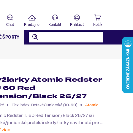
Predajňa
T
Chat
Predajne
Kontakt
Prihlásiť
Košík
É ŠPORTY
yžiarky Atomic Redster
J 60 Red
ension/Black 26/27
ké
Flex index: Detské/Juniorské (10-60)
Atomic
mic Redster TJ 60 Red Tension/Black 26/27 sú
ké/juniorské pretekárske lyžiarky navrhnuté pre ...
ť viac