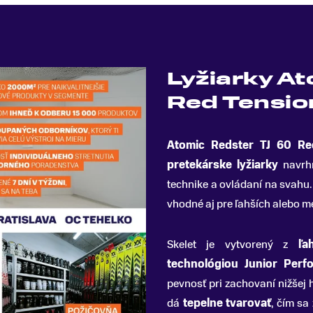
Lyžiarky At
Red Tensio
Atomic Redster TJ 60 Re
pretekárske lyžiarky
navrhn
technike a ovládaní na svahu
.
vhodné aj pre ľahších alebo 
Skelet je vytvorený z
ľa
technológiou Junior Perf
pevnosť pri zachovaní nižšej
dá
tepelne tvarovať
, čím sa