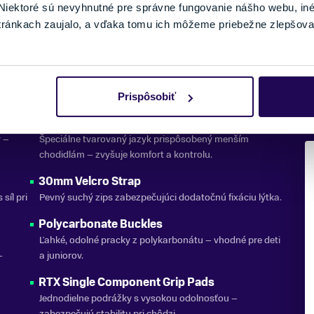
iektoré sú nevyhnutné pre správne fungovanie nášho webu, in
tránkach zaujalo, a vďaka tomu ich môžeme priebežne zlepšova
DETAIL
Prispôsobiť
Junior Tongue Profile
v –
Špeciálne tvarovaný jazyk prispôsobený menším
chodidlám – zvyšuje komfort a kontrolu.
30mm Velcro Strap
síl pri
Pevný suchý zips zabezpečujúci dodatočnú fixáciu lýtka.
Polycarbonate Buckles
Ľahké, odolné pracky z polykarbonátu – vhodné pre deti
–
a juniorov.
RTX Single Component Grip Pads
Jednodielne podrážky s vysokou odolnosťou –
zabezpečujú stabilitu pri chôdzi.