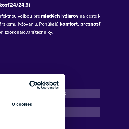
ľkosť 24/24,5)
rfektnou voľbou pre
mladých lyžiarov
na ceste k
árskemu lyžovaniu. Ponúkajú
komfort, presnosť
 pri zdokonaľovaní techniky.
Začiatočník, Mierne pokročilý
Zjazdové
O cookies
Detské/Juniorské (10-60)
26/27