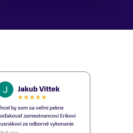
Jakub Vittek
hcel by som sa veľmi pekne
oďakovať zamestnancovi Erikovi
usnákovi za odborné vykonanie
ike-fittingu. Je to super človek na
ítať viac