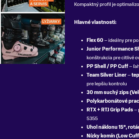
Kompaktný profil je optimaliz
Hlavné vlastnosti:
Flex 60
– ideálny pre po
Junior Performance Sh
konštrukcia pre citlivé 
PP Shell / PP Cuff
– ľa
Team Silver Liner
–
tep
pre lepšiu kontrolu
30 mm suchý zips (Vel
Polykarbonátové pra
RTX + RTJ Grip Pads
– 
5355
Uhol náklonu 15°, rotá
Nízky komín (Low Cuff