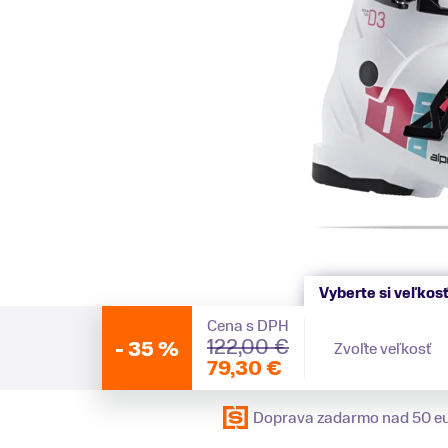
Vyberte si veľkos
Cena s DPH
122,00 €
-
35 %
Zvoľte veľkosť
79,30 €
Doprava zadarmo nad 50 e