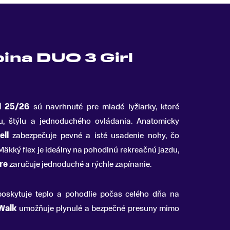
pina DUO 3 Girl
l 25/26
sú navrhnuté pre mladé lyžiarky, ktoré
u, štýlu a jednoduchého ovládania
.
Anatomicky
ll
zabezpečuje pevné a isté usadenie nohy, čo
 Mäkký flex je ideálny na pohodlnú rekreačnú jazdu,
re
zaručuje jednoduché a rýchle zapínanie.
oskytuje teplo a pohodlie počas celého dňa na
Walk
umožňuje plynulé a bezpečné presuny mimo