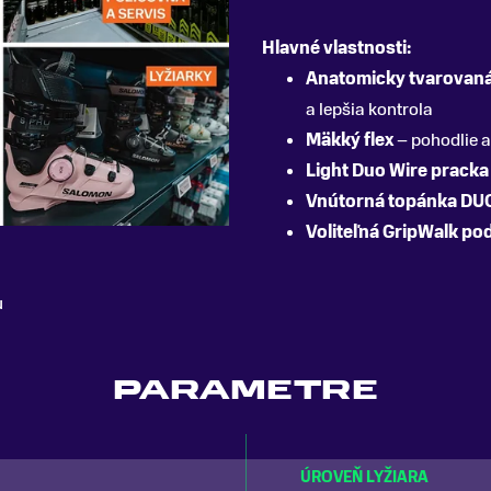
Hlavné vlastnosti:
Anatomicky tvarovaná
a lepšia kontrola
Mäkký flex
– pohodlie a
Light Duo Wire pracka
Vnútorná topánka DUO
Voliteľná GripWalk po
u
PARAMETRE
ÚROVEŇ LYŽIARA