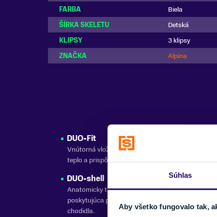
FARBA
Biela
ŠÍRKA SKELETU
Detská
KLIPSY
3 klipsy
ZNAČKA
Alpina
DUO-Fit
Vnútorná vložka navrhnutá pre optimálne pohodli
teplo a prispôsobenie sa tvaru chodidla.
Súhlas
DUO-shell
Anatomicky tvarovaná skeletová konštrukcia
poskytujúca presný prenos energie a bezpečné us
Aby všetko fungovalo tak, a
chodidla.