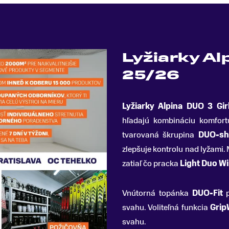
Lyžiarky Al
25/26
Lyžiarky Alpina DUO 3 Gir
hľadajú kombináciu komfort
tvarovaná škrupina
DUO-she
zlepšuje kontrolu nad lyžami.
zatiaľ čo pracka
Light Duo Wi
Vnútorná topánka
DUO-Fit
p
svahu. Voliteľná funkcia
Grip
svahu.