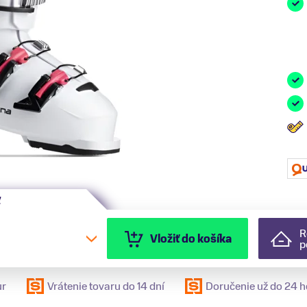
ť
R
Vložiť do košíka
p
ur
Vrátenie tovaru do 14 dní
Doručenie už do 24 h