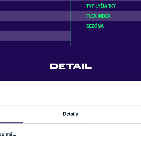
TYP LYŽIARKY
FLEX INDEX
SEZÓNA
DETAIL
GripWalk (voliteľné)
e,
Podošva zlepšujúca pohodlie pri chôdzi, trakciu na
klzkom povrchu a kompatibilitu s viazaním GripWalk®.
Detaily
Light Duo Wire buckle
Ľahká pracka uľahčujúca manipuláciu a zapínanie,
adenie
ideálna pre rekreačné lyžiarky.
ko má...