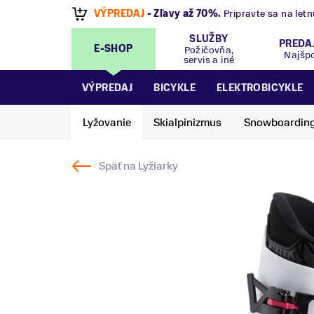
VÝPREDAJ
- Zľavy až 70%
.
Pripravte sa na let
SLUŽBY
PREDA
E-SHOP
Požičovňa,
Najšp
servis a iné
VÝPREDAJ
BICYKLE
ELEKTROBICYKLE
Lyžovanie
Skialpinizmus
Snowboardin
Späť na
Lyžiarky