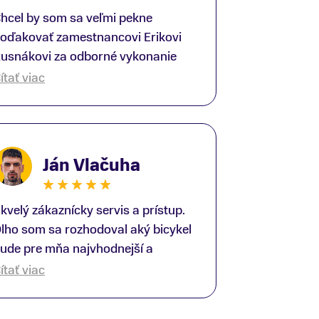
hcel by som sa veľmi pekne
oďakovať zamestnancovi Erikovi
usnákovi za odborné vykonanie
ike-fittingu. Je to super človek na
ítať viac
právnom mieste a veľký odborník.
šetko patrične vysvetlil do detailov
 lajckou rečou. Na všetky moje
tázky odpovedal bez zaváhania.
Ján Vlačuha
šte raz ďakujem.
kvelý zákaznícky servis a prístup.
lho som sa rozhodoval aký bicykel
ude pre mňa najvhodnejší a
redajňu som navštívil viac krát.
ítať viac
ýmto by som sa rád poďakoval
liverovi, ktorý mi ochotne poradil a