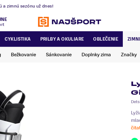
nú a zimnú sezónu už dnes!
JNE
ort
CYKLISTIKA
PRILBY A OKULIARE
OBLEČENIE
ZIMN
g
Bežkovanie
Sánkovanie
Doplnky zima
Značky
L
G
Dets
Lyži
mlad
čita