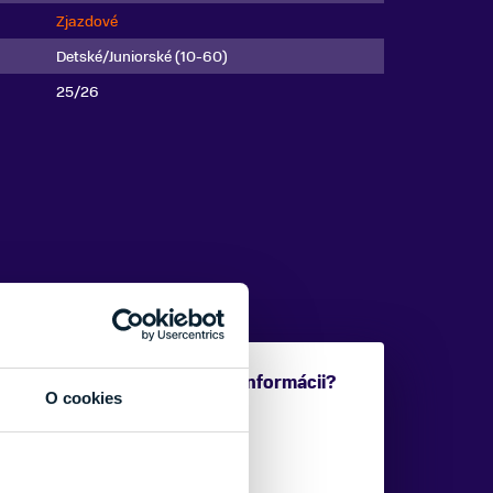
Zjazdové
Detské/Juniorské (10-60)
25/26
Potrebujete viac informácii?
O cookies
Sme tu pre vás.
VAŠE MENO: