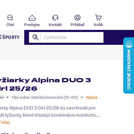
Predajňa
B
Chat
Predajne
Kontakt
Prihlásiť
Košík
É ŠPORTY
yžiarky Alpina DUO 3
irl 25/26
ké
Flex index: Detské/Juniorské (10-60)
Alpina
arky Alpina DUO 3 Girl 25/26 sú navrhnuté pre
é lyžiarky, ktoré hľadajú kombináciu komfortu, ...
ť viac