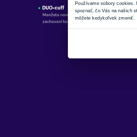
Používame súbory cookies. N
DUO-cuff
spoznať, čo Vás na našich s
Manžeta navrhnutá pre lepšiu oporu a stabilitu lýt
môžete kedykoľvek zmeniť.
zachovaní komfortu.