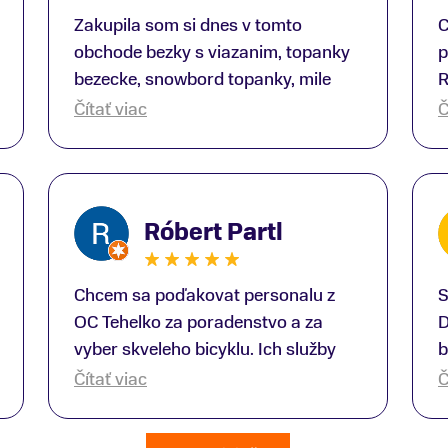
Zakupila som si dnes v tomto
C
obchode bezky s viazanim, topanky
p
bezecke, snowbord topanky, mile
R
prekvapenie ako Peter, ktory nas
b
Čítať viac
Č
obsluhoval mal prehlad, poradil nam
s
super. Za mna velmi mila obsluha,
V
dakujeme Eva zo Serede
a
o
Róbert Partl
E
Chcem sa poďakovat personalu z
S
OC Tehelko za poradenstvo a za
D
vyber skveleho bicyklu. Ich služby
b
rad využijem zas rad znovu.
p
Čítať viac
Č
Dopravili mi bicykel až domov.
T
Hodnotim čast kde predavaju bicykle
O