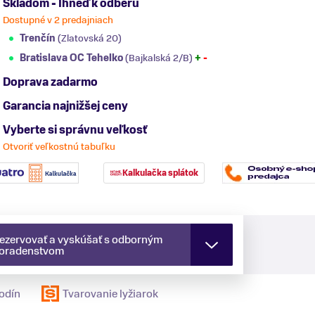
Skladom - Ihneď k odberu
Dostupné v 2 predajniach
Trenčín
(Zlatovská 20)
Bratislava OC Tehelko
(Bajkalská 2/B)
+
-
Doprava zadarmo
Garancia najnižšej ceny
Vyberte si správnu veľkosť
Otvoriť veľkostnú tabuľku
Kalkulačka splátok
ezervovať a vyskúšať s odborným
oradenstvom
odín
Tvarovanie lyžiarok