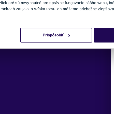
iektoré sú nevyhnutné pre správne fungovanie nášho webu, in
tránkach zaujalo, a vďaka tomu ich môžeme priebežne zlepšova
ka pri
Prispôsobiť