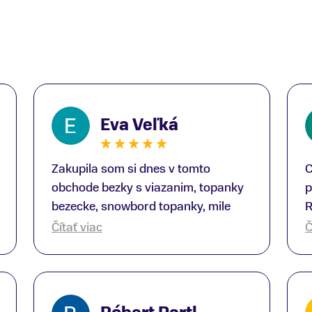
Eva Veľká
Zakupila som si dnes v tomto
C
obchode bezky s viazanim, topanky
p
bezecke, snowbord topanky, mile
R
prekvapenie ako Peter, ktory nas
b
Čítať viac
Č
obsluhoval mal prehlad, poradil nam
s
super. Za mna velmi mila obsluha,
V
dakujeme Eva zo Serede
a
o