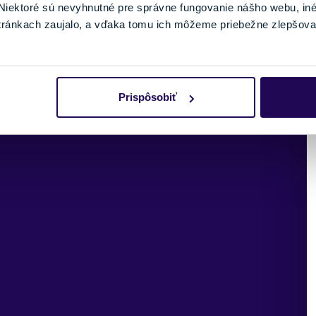
prenos
svahom, čím uľahčujú i urýchľujú nasadenie do oblúka a
iektoré sú nevyhnutné pre správne fungovanie nášho webu, in
vynikajúco držia na hranách v oblúkoch.
tránkach zaujalo, a vďaka tomu ich môžeme priebežne zlepšova
ickým
Prispôsobiť