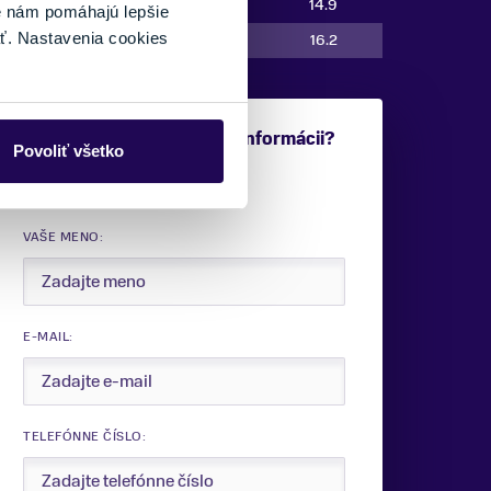
170
123/72/104
14.9
é nám pomáhajú lepšie
ť. Nastavenia cookies
177
123/72/104
16.2
Potrebujete viac informácii?
Povoliť všetko
Sme tu pre vás.
VAŠE MENO:
E-MAIL:
TELEFÓNNE ČÍSLO: