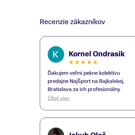
Recenzie zákazníkov
Kornel Ondrasik
Ďakujem veľmi pekne kolektívu
predajne NajŠport na Bajkalskej,
Bratislava za ich profesionálny
prístup k zákazníkom; Zvlášť
Čítať viac
ďakujem špecialistovi Martinovi
Gunišovi za jeho odbornú pomoc pri
kúpe nových lyží a lyžiarskej obuvi,
ako aj prilby.. všetko značka Atomic;