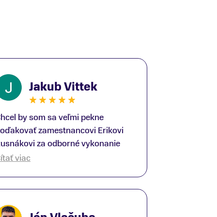
Jakub Vittek
hcel by som sa veľmi pekne
oďakovať zamestnancovi Erikovi
usnákovi za odborné vykonanie
ike-fittingu. Je to super človek na
ítať viac
právnom mieste a veľký odborník.
šetko patrične vysvetlil do detailov
 lajckou rečou. Na všetky moje
tázky odpovedal bez zaváhania.