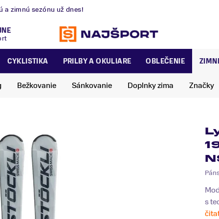
nú a zimnú sezónu už dnes!
JNE
ort
CYKLISTIKA
PRILBY A OKULIARE
OBLEČENIE
ZIMN
g
Bežkovanie
Sánkovanie
Doplnky zima
Značky
L
1
N
Pán
Mode
s te
čita