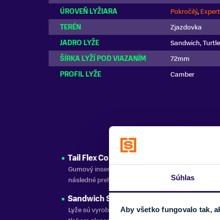
ÚROVEŇ LYŽIARA
Pokročilý
,
Expert
TERÉN
Zjazdovka
JADRO LYŽE
Sandwich, Turtle
ŠÍRKA LYŽÍ POD VIAZANÍM
72mm
PROFIL LYŽE
Camber
Tail Flex Control (TFC)
Gumový insert v päte lyží uľahčuje ukončenie oblú
Súhlas
následné prehranenie, čím zvyšuje kontrolu nad ly
Sandwich Sidewall Technology
Lyže sú vyrobené vrstva po vrstve a následne pod
Aby všetko fungovalo tak, a