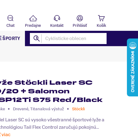
Predajňa
B
Chat
Predajne
Kontakt
Prihlásiť
Košík
É ŠPORTY
yže Stöckli Laser SC
9/20 + Salomon
SP12Ti S75 Red/Black
ske
Drevené, Titanalová výstuž
Stöckli
l Laser SC sú vysoko všestranné športové lyže a
chnológiou Tail Flex Control zaručujú pokojnú...
ť viac