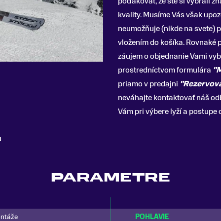
poďakovať, že ste si vybrali zn
kvality. Musíme Vás však upozo
neumožňuje (nikde na svete) 
vložením do košíka. Rovnaké p
záujem o objednanie Vami vyb
prostredníctvom formulára
"
priamo v predajni
"Rezervova
neváhajte kontaktovať náš odb
Vám pri výbere lyží a postupe
u
PARAMETRE
ontáže
POHLAVIE