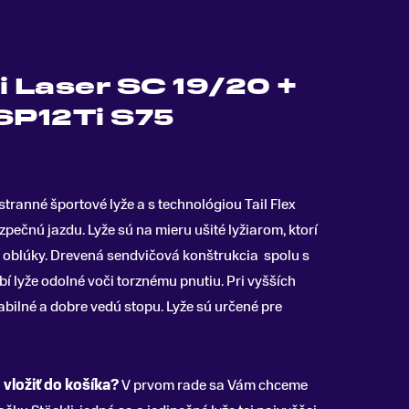
i Laser SC 19/20 +
SP12Ti S75
tranné športové lyže a s technológiou Tail Flex
ezpečnú jazdu
.
Lyže sú na mieru ušité lyžiarom, ktorí
é oblúky. Drevená sendvičová konštrukcia spolu s
í lyže odolné voči torznému pnutiu. Pri vyšších
abilné a dobre vedú stopu. Lyže sú určené pre
 vložiť do košíka?
V prvom rade sa Vám chceme