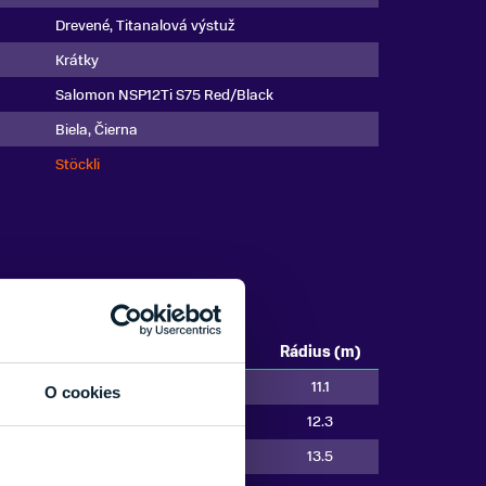
Drevené, Titanalová výstuž
Krátky
Salomon NSP12Ti S75 Red/Black
Biela, Čierna
Stöckli
Dĺžka (cm)
Parametre (mm)
Rádius (m)
149
123/72/104
11.1
O cookies
156
123/72/104
12.3
163
123/72/104
13.5