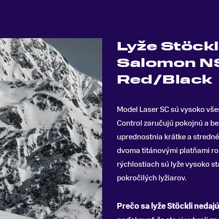
Lyže Stöckl
Salomon N
Red/Black
Model Laser SC sú vysoko všes
Control zaručujú pokojnú a b
uprednostnia krátke a stredn
dvoma titánovými platňami rob
rýchlostiach sú lyže vysoko st
pokročilých lyžiarov.
Prečo sa lyže Stöckli nedajú