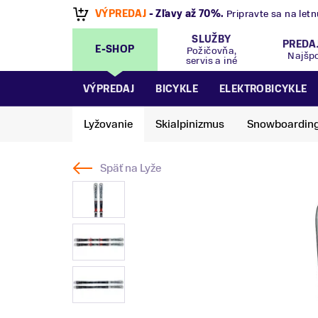
VÝPREDAJ
- Zľavy až 70%
.
Pripravte sa na let
SLUŽBY
PREDA
E-SHOP
Požičovňa,
Najšp
servis a iné
VÝPREDAJ
BICYKLE
ELEKTROBICYKLE
Lyžovanie
Skialpinizmus
Snowboardin
Späť na
Lyže