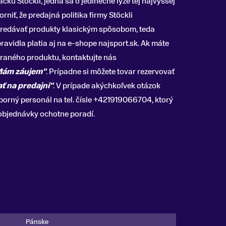
ačku Stöckli, jedná sa o jedinečné lyže tej najvyššej
rniť, že predajná politika firmy Stöckli
predávať produkty klasickým spôsobom, teda
ravidla platia aj na e-shope najsport.sk. Ak máte
raného produktu, kontaktujte nás
Mám záujem"
. Prípadne si môžete tovar rezervovať
ť na predajni"
. V prípade akýchkoľvek otázok
orný personál na tel. čísle +421919066704, ktorý
 objednávky ochotne poradí.
Pánske