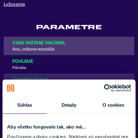
Lyžovanie
PARAMETRE
CENA VRÁTANE VIAZANIA
Áno, vrátane montáže
POHLAVIE
Pánske
ÚROVEŇ LYŽIARA
Pokročilý
,
Expert
VÝSTUŽ LYŽE
Zobraziť viac
Drevené
Súhlas
Detaily
O cookies
TERÉN
Zjazdovka/Mimo zjazdovky
Aby všetko fungovalo tak, ako má...
TYP OBLÚKU/RÁDIU
Používame súbory cookies. Niektoré sú nevyhnutné pre