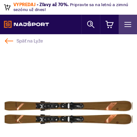
VÝPREDAJ
- Zľavy až 70%
.
Pripravte sa na letnú a zimnú
sezónu už dnes!
Späť na
Lyže