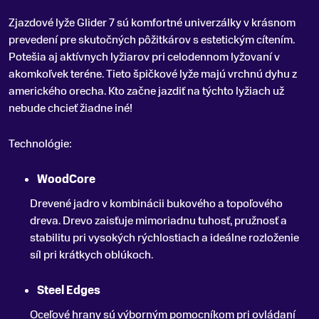
Zjazdové lyže Glider 7 sú komfortné univerzálky v krásnom
prevedení pre skutočných pôžitkárov s estetickým cítením
.
Potešia aj aktívnych lyžiarov pri celodennom lyžovaní v
akomkoľvek teréne. Tieto špičkové lyže majú vrchnú dyhu z
amerického orecha. Kto začne jazdiť na týchto lyžiach už
nebude chcieť žiadne iné!
Technológie:
WoodCore
Drevené jadro v kombinácii bukového a topoľového
dreva. Drevo zaisťuje mimoriadnu tuhosť, pružnosť a
stabilitu pri vysokých rýchlostiach a ideálne rozloženie
síl pri krátkych oblúkoch.
Steel Edges
Oceľové hrany sú výborným pomocníkom pri ovládaní