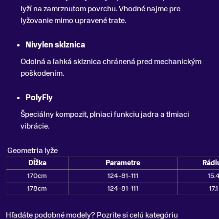
lyží na zamrznutom povrchu. Vhodné najme pre
lyžovanie mimo upravené trate.
Nivylen sklznica
Odolná a ľahká sklznica chránená pred mechanickým
poškodením.
PolyFly
Špeciálny kompozit, plniaci funkciu jadra a tlmiaci
vibrácie.
Geometria lyže
Dĺžka
Parametre
Rádi
170cm
124-81-111
15.
178cm
124-81-111
17.1
Hľadáte podobné modely? Pozrite si celú kategóriu