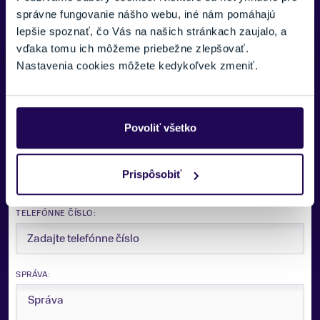
Univerzálny
správne fungovanie nášho webu, iné nám pomáhajú
lepšie spoznať, čo Vás na našich stránkach zaujalo, a
FARBA
Potrebujete viac informácii? Sme tu
vďaka tomu ich môžeme priebežne zlepšovať.
Hnedá
pre vás.
Nastavenia cookies môžete kedykoľvek zmeniť.
ZNAČKA
VAŠE MENO:
Sporten
Povoliť všetko
Zobraziť menej
E-MAIL:
Prispôsobiť
TELEFÓNNE ČÍSLO:
SPRÁVA: