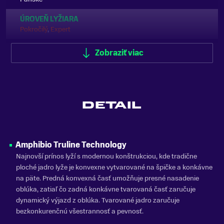
ÚROVEŇ LYŽIARA
Pokročilý
,
Expert
VÝSTUŽ LYŽE
Zobraziť viac
Drevené, Dvojitý titán
TYP OBLÚKU/RÁDIU
Univerzálny
DETAIL
TYP LYŽE
Univerzálne (All Mountain)
JADRO LYŽE
Amphibio Truline Technology
Amphibio TruLine
Najnovší prínos lyží s modernou konštrukciou, kde tradične
ploché jadro lyže je konvexne vytvarované na špičke a konkávne
TYP VIAZANIA
na päte. Predná konvexná časť umožňuje presné nasadenie
EMX 12.0
oblúka, zatiaľ čo zadná konkávne tvarovaná časť zaručuje
ŠÍRKA LYŽÍ POD VIAZANÍM
dynamický výjazd z oblúka. Tvarované jadro zaručuje
73mm
bezkonkurenčnú všestrannosť a pevnosť.