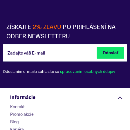
ZÍSKAJTE
2% ZĽAVU
PO PRIHLÁSENÍ NA
ODBER NEWSLETTERU
Zadajte váš E-mail
Odoslať
Odoslaním e-mailu súhlasíte so
spracovaním osobných údajov
Informácie
Kontakt
Promo akcie
Blog
Kariéra