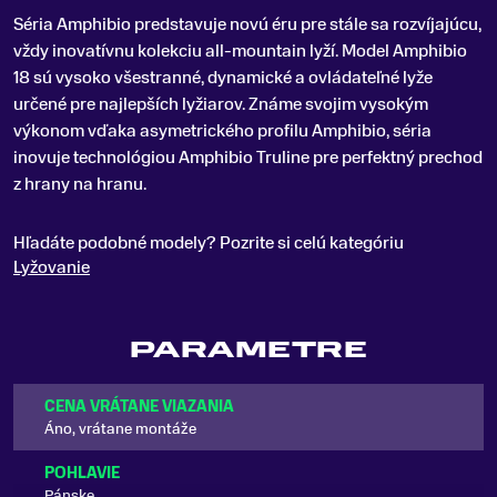
Séria Amphibio predstavuje novú éru pre stále sa rozvíjajúcu,
vž
dy inovatívnu kolekciu all-mountain lyží
.
Model Amphibio
18 sú v
ysoko všestranné, dynamické a ovládateľné lyže
určené pre najlepších lyžiarov.
Známe svojim vysokým
výkonom vďaka asymetrického profilu Amphibio, séria
inovuje technológiou Amphibio Truline pre perfektný prechod
z hrany na hranu.
Hľadáte podobné modely? Pozrite si celú kategóriu
Lyžovanie
PARAMETRE
CENA VRÁTANE VIAZANIA
Áno, vrátane montáže
POHLAVIE
Pánske