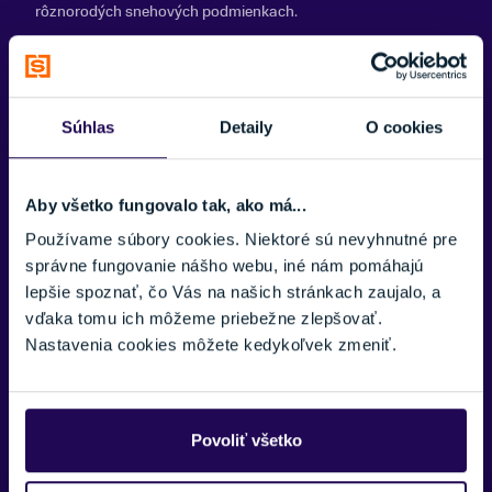
rôznorodých snehových podmienkach.
Sklznica Nano Tech
Nano Tech je unikátna technológia, ktorá zvyšuje odolnosť
sklznice a umožňuje optimálne sklzové vlastnosti na rôznych
Súhlas
Detaily
O cookies
typoch snehu.
Systém Fusion X
Fusion je integrovaný systém lyžiarskeho viazania, ktorý uľahčuje
Aby všetko fungovalo tak, ako má...
nasadenie do oblúka a zlepšuje pohyblivosť lyží pri prechode
Používame súbory cookies. Niektoré sú nevyhnutné pre
z hrany na hranu.
správne fungovanie nášho webu, iné nám pomáhajú
lepšie spoznať, čo Vás na našich stránkach zaujalo, a
Dĺžka (cm)
Parametre (mm)
Rádius (m)
vďaka tomu ich môžeme priebežne zlepšovať.
160
121/73/104
13.3
Nastavenia cookies môžete kedykoľvek zmeniť.
166
121/73/104
14.5
172
121/73/104
15.7
Povoliť všetko
178
121/73/104
17.0