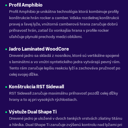
FARBA
Profil Amphibio
Čierna, Zelená
Profil Amphibio je unikátna technológia ktorá kombinuje profily
konštrukcie hrán rocker a camber. Vďaka rozdielnej konštrukcii
ZNAČKA
pravej a ľavej lyže, vnútorná camberová hrana zaručuje dobrú
Elan
priľnavosť hrán, zatiaľ čo vonkajšia hrana v profile rocker
uľahčuje plynulé prechody medzi oblúkmi.
Zobraziť menej
Jadro Laminated WoodCore
Drevené jadro sa skladá z nosníkov, ktoré sú vertikálne spojené
s laminátmi a vo vnútri syntetického jadra vytvárajú pevný rám.
Tento rám zaručuje lepšiu reakciu lyží a zachováva pružnosť po
celej svojej dĺžke.
Konštrukcia RST Sidewall
RST Sidewall zaručuje maximálnu priľnavosť pozdĺž celej dĺžky
hrany a to aj pri vysokých rýchlostiach.
Výstuže Dual Shape Ti
Drevené jadro je uložené v dvoch tenkých vrstvách zliatiny titánu
a hliníka. Dual Shape Ti zaručuje zvýšenú kontrolu nad lyžami pri