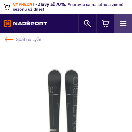
VÝPREDAJ
- Zľavy až 70%
.
Pripravte sa na letnú a zimnú
sezónu už dnes!
Späť na
Lyže