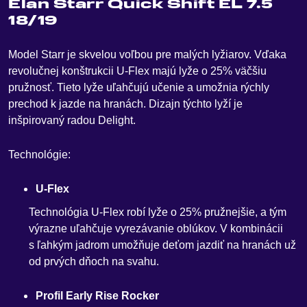
Elan Starr Quick Shift EL 7.5
18/19
Model Starr je skvelou voľbou pre malých lyžiarov
.
Vďaka
revolučnej konštrukcii U-Flex majú lyže o 25% väčšiu
pružnosť. Tieto lyže uľahčujú učenie a umožnia rýchly
prechod k jazde na hranách. Dizajn týchto lyží je
inšpirovaný radou Delight.
Technológie:
U-Flex
Technológia U-Flex robí lyže o 25% pružnejšie, a tým
výrazne uľahčuje vyrezávanie oblúkov. V kombinácii
s ľahkým jadrom umožňuje deťom jazdiť na hranách už
od prvých dňoch na svahu.
Profil Early Rise Rocker