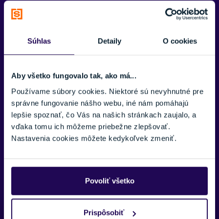
PARAMETRE
CENA VRÁTANE VIAZANIA
Súhlas
Detaily
O cookies
Áno, vrátane montáže
POHLAVIE
Detské
Aby všetko fungovalo tak, ako má...
Používame súbory cookies. Niektoré sú nevyhnutné pre
ÚROVEŇ LYŽIARA
správne fungovanie nášho webu, iné nám pomáhajú
Začiatočník
,
Mierne pokročilý
lepšie spoznať, čo Vás na našich stránkach zaujalo, a
VÝSTUŽ LYŽE
vďaka tomu ich môžeme priebežne zlepšovať.
Zobraziť viac
Synflex Core, Výstuž z laminátu
Nastavenia cookies môžete kedykoľvek zmeniť.
TERÉN
Zjazdovka/Mimo zjazdovky
Povoliť všetko
TYP OBLÚKU/RÁDIU
Krátky
JADRO LYŽE
Prispôsobiť
Potrebujete viac informácii? Sme tu