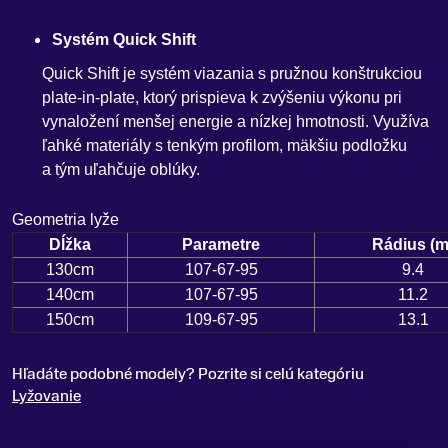
Systém Quick Shift
Quick Shift je systém viazania s pružnou konštrukciou
plate-in-plate, ktorý prispieva k zvýšeniu výkonu pri
vynaložení menšej energie a nízkej hmotnosti. Využíva
ľahké materiály s tenkým profilom, mäkšiu podložku
a tým uľahčuje oblúky.
Geometria lyže
Dĺžka
Parametre
Rádius (m
130cm
107-67-95
9.4
140cm
107-67-95
11.2
150cm
109-67-95
13.1
Hľadáte podobné modely? Pozrite si celú kategóriu
Lyžovanie