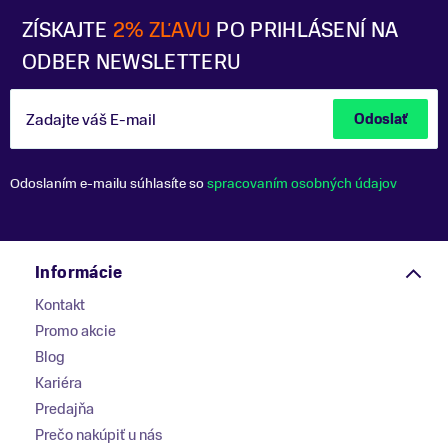
ZÍSKAJTE
2% ZĽAVU
PO PRIHLÁSENÍ NA
ODBER NEWSLETTERU
Zadajte váš E-mail
Odoslať
Odoslaním e-mailu súhlasíte so
spracovaním osobných údajov
Informácie
Kontakt
Promo akcie
Blog
Kariéra
Predajňa
Prečo nakúpiť u nás