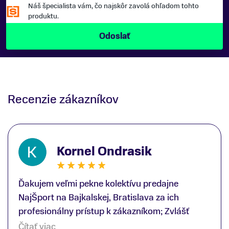
Náš špecialista vám, čo najskôr zavolá ohľadom tohto
produktu.
Recenzie zákazníkov
Kornel Ondrasik
Ďakujem veľmi pekne kolektívu predajne
NajŠport na Bajkalskej, Bratislava za ich
profesionálny prístup k zákazníkom; Zvlášť
ďakujem špecialistovi Martinovi Gunišovi za
Čítať viac