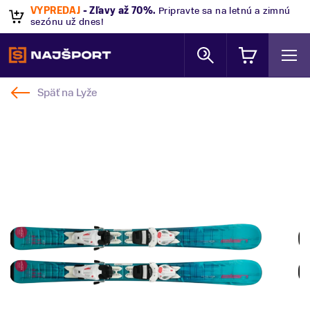
VÝPREDAJ
- Zľavy až 70%
.
Pripravte sa na letnú a zimnú
sezónu už dnes!
Späť na
Lyže