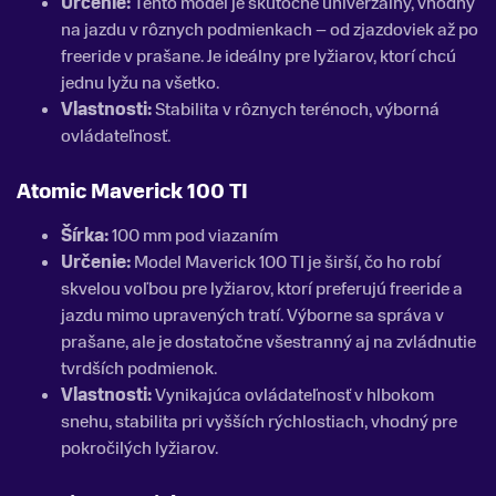
Určenie:
Tento model je skutočne univerzálny, vhodný
na jazdu v rôznych podmienkach – od zjazdoviek až po
freeride v prašane. Je ideálny pre lyžiarov, ktorí chcú
jednu lyžu na všetko.
Vlastnosti:
Stabilita v rôznych terénoch, výborná
ovládateľnosť.
Atomic Maverick 100 TI
Šírka:
100 mm pod viazaním
Určenie:
Model Maverick 100 TI je širší, čo ho robí
skvelou voľbou pre lyžiarov, ktorí preferujú freeride a
jazdu mimo upravených tratí. Výborne sa správa v
prašane, ale je dostatočne všestranný aj na zvládnutie
tvrdších podmienok.
Vlastnosti:
Vynikajúca ovládateľnosť v hlbokom
snehu, stabilita pri vyšších rýchlostiach, vhodný pre
pokročilých lyžiarov.