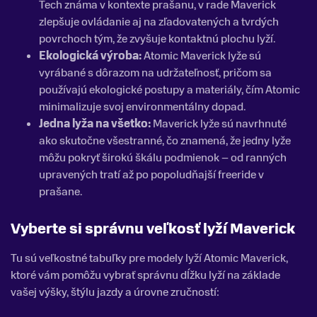
Tech známa v kontexte prašanu, v rade Maverick
zlepšuje ovládanie aj na zľadovatených a tvrdých
povrchoch tým, že zvyšuje kontaktnú plochu lyží.
Ekologická výroba:
Atomic Maverick lyže sú
vyrábané s dôrazom na udržateľnosť, pričom sa
používajú ekologické postupy a materiály, čím Atomic
minimalizuje svoj environmentálny dopad.
Jedna lyža na všetko:
Maverick lyže sú navrhnuté
ako skutočne všestranné, čo znamená, že jedny lyže
môžu pokryť širokú škálu podmienok – od ranných
upravených tratí až po popoludňajší freeride v
prašane.
Vyberte si správnu veľkosť lyží Maverick
Tu sú veľkostné tabuľky pre modely lyží Atomic Maverick,
ktoré vám pomôžu vybrať správnu dĺžku lyží na základe
vašej výšky, štýlu jazdy a úrovne zručností: