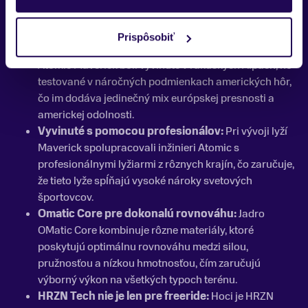
Čo ste o Atomic Maverick nevedeli?
Prispôsobiť
Navrhnuté v Alpách, testované v Amerike:
Lyže
Atomic Maverick boli vyvinuté v rakúskych Alpách, no
testované v náročných podmienkach amerických hôr,
čo im dodáva jedinečný mix európskej presnosti a
americkej odolnosti.
Vyvinuté s pomocou profesionálov:
Pri vývoji lyží
Maverick spolupracovali inžinieri Atomic s
profesionálnymi lyžiarmi z rôznych krajín, čo zaručuje,
že tieto lyže spĺňajú vysoké nároky svetových
športovcov.
Omatic Core pre dokonalú rovnováhu:
Jadro
OMatic Core kombinuje rôzne materiály, ktoré
poskytujú optimálnu rovnováhu medzi silou,
pružnosťou a nízkou hmotnosťou, čím zaručujú
výborný výkon na všetkých typoch terénu.
HRZN Tech nie je len pre freeride:
Hoci je HRZN