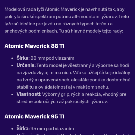
Modelová rada lyží Atomic Maverick je navrhnutá tak, aby
pokryla široké spektrum potrieb all-mountain lyžiarov. Tieto
lyže sú ideálne pre jazdu na rôznych typoch terénu a
snehových podmienkach. Tu sú hlavné modely tejto rady:
Atomic Maverick 88 TI
Šírka:
88 mm pod viazaním
Určenie:
Tento model je všestranný a výborne sa hodí
na zjazdovky aj mimo nich. Vďaka užšej šírke je ideálny
na tvrdý a upravený sneh, ale stále ponúka dostatočnú
stabilitu a ovládateľnosť aj v mäkšom snehu.
Vlastnosti:
Výborný grip, rýchla reakcia, vhodný pre
stredne pokročilých až pokročilých lyžiarov.
Atomic Maverick 95 TI
Šírka:
95 mm pod viazaním