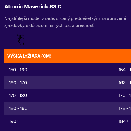
Atomic Maverick 83 C
Najštíhlejší model v rade, určený predovšetkým na upravené
zjazdovky, s dôrazom na rýchlosť a presnosť.
VÝŠKA LYŽIARA (CM)
150 - 160
154 - 
160 - 170
162 - 
170 - 180
170 - 
180 - 190
178 - 
190+
184+