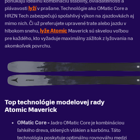
ponúkajú ideálnu kombináciu stability, ovládateľnosti a
plávavosti
lyží
v prašane. Technológie ako OMatic Core a
HRZN Tech zabezpečujú spoľahlivý výkon na zjazdovkách aj
mimo nich. Či už preferujete upravené trate alebo jazdu v
hlbokom snehu,
lyže Atomic
Maverick sú skvelou voľbou
pre každého, kto vyžaduje maximálny zážitok z lyžovania na
akomkoľvek povrchu.
Top technológie modelovej rady
Atomic
Maverick
OMatic Core -
Jadro OMatic Core je kombináciou
ľahkého dreva, sklených vlákien a karbónu. Táto
technológia poskytuje optimálnu rovnováhu medzi