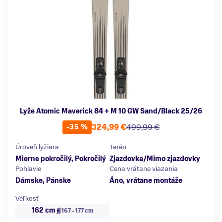
Lyže Atomic Maverick 84 + M 10 GW Sand/Black 25/26
324,99 €
499,99 €
-35 %
Úroveň lyžiara
Terén
Mierne pokročilý
,
Pokročilý
Zjazdovka/Mimo zjazdovky
Pohlavie
Cena vrátane viazania
Dámske, Pánske
Áno, vrátane montáže
Veľkosť
162 cm
167 - 177 cm