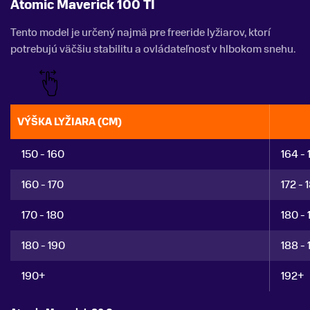
Atomic Maverick 100 TI
Tento model je určený najmä pre freeride lyžiarov, ktorí
potrebujú väčšiu stabilitu a ovládateľnosť v hlbokom snehu.
VÝŠKA LYŽIARA (CM)
150 - 160
164 - 
160 - 170
172 - 
170 - 180
180 - 
180 - 190
188 - 
190+
192+