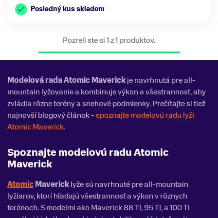
Posledný kus skladom
Pozreli ste si 1 z 1 produktov.
Modelová rada Atomic Maverick
je navrhnutá pre all-
mountain lyžovanie a kombinuje výkon a všestrannosť, aby
zvládla rôzne terény a snehové podmienky. Prečítajte si tiež
najnovší blogový článok -
spoznajte modelovú radu lyží
Atomic Maverick
.
Spoznajte modelovú radu Atomic
Maverick
Atomic
Maverick
lyže sú navrhnuté pre all-mountain
lyžiarov, ktorí hľadajú všestrannosť a výkon v rôznych
terénoch. S modelmi ako Maverick 88 TI, 95 TI, a 100 TI