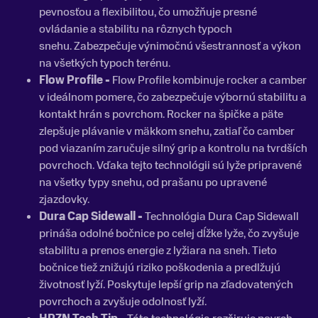
pevnosťou a flexibilitou, čo umožňuje presné
ovládanie a stabilitu na rôznych typoch
snehu. Zabezpečuje výnimočnú všestrannosť a výkon
na všetkých typoch terénu.
Flow Profile -
Flow Profile kombinuje rocker a camber
v ideálnom pomere, čo zabezpečuje výbornú stabilitu a
kontakt hrán s povrchom. Rocker na špičke a päte
zlepšuje plávanie v mäkkom snehu, zatiaľ čo camber
pod viazaním zaručuje silný grip a kontrolu na tvrdších
povrchoch. Vďaka tejto technológii sú lyže pripravené
na všetky typy snehu, od prašanu po upravené
zjazdovky.
Dura Cap Sidewall -
Technológia Dura Cap Sidewall
prináša odolné bočnice po celej dĺžke lyže, čo zvyšuje
stabilitu a prenos energie z lyžiara na sneh. Tieto
bočnice tiež znižujú riziko poškodenia a predlžujú
životnosť lyží. Poskytuje lepší grip na zľadovatených
povrchoch a zvyšuje odolnosť lyží.