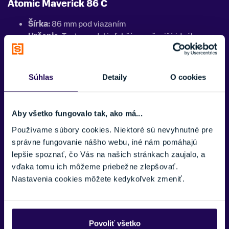
Atomic Maverick 86 C
Šírka:
86 mm pod viazaním
Určenie:
Tento model je ľahší a pružnejší, ideálny pre
lyžiarov, ktorí preferujú ľahké a ľahko ovládateľné lyže.
Je výborný na rýchle zmeny smeru a technickú jazdu
na upravených tratiach.
Súhlas
Detaily
O cookies
Vlastnosti:
Nízka hmotnosť, ľahké ovládanie, ideálny
pre stredne pokročilých lyžiarov.
Aby všetko fungovalo tak, ako má...
Atomic Maverick 83 C
Používame súbory cookies. Niektoré sú nevyhnutné pre
správne fungovanie nášho webu, iné nám pomáhajú
Šírka:
83 mm pod viazaním
lepšie spoznať, čo Vás na našich stránkach zaujalo, a
Určenie:
Najštíhlejší model v rade Maverick, ktorý je
vďaka tomu ich môžeme priebežne zlepšovať.
určený pre lyžiarov, ktorí väčšinu času strávia na
Nastavenia cookies môžete kedykoľvek zmeniť.
upravených zjazdovkách. Je skvelý na presné oblúky a
rýchle jazdy na tvrdých povrchoch.
Vlastnosti:
Vysoká presnosť, rýchlosť a ľahká
ovládateľnosť.
Povoliť všetko