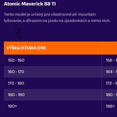
Atomic Maverick 88 TI
Tento model je určený pre všestranné all-mountain
lyžovanie, s dôrazom na jazdu na zjazdovkách a mimo nich.
VÝŠKA LYŽIARA (CM)
150 - 160
156 - 
160 - 170
164 - 
170 - 180
172 - 
180 - 190
180 - 
190+
188+