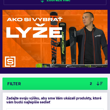
Zobraziť viac
FILTER
2
Zadajte svoju výšku, aby sme Vám ukázali produkty, ktoré
vám budú najlepšie sedieť