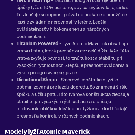
HRZN Tech Tip -
Táto technológia rozširuje povrch
špičky lyže o 10 % bez toho, aby sa zvyšovala jej šírka.
To zlepšuje schopnosť plávať na prašane a umožňuje
lepšie zvládanie nerovností v teréne. Lepšia
ovládateľnosť v hlbokom snehu a náročných
podmienkach.
Titanium Powered -
Lyže Atomic Maverick obsahujú
vrstvu titánu, ktorá prechádza cez celú dĺžku lyže. Táto
vrstva zvyšuje pevnosť, torznú tuhosť a stabilitu pri
vysokých rýchlostiach. Zlepšuje presnosť ovládania a
výkon pri agresívnejšej jazde.
Directional Shape -
Smerová konštrukcia lyží je
optimalizovaná pre jazdu dopredu, čo znamená širšiu
špičku a užšiu pätu. Táto tvarová konštrukcia zlepšuje
stabilitu pri vysokých rýchlostiach a uľahčuje
iniciovanie oblúkov. Ideálna pre lyžiarov, ktorí hľadajú
presnosť a kontrolu v rôznych podmienkach.
Modely lyží Atomic
Maverick