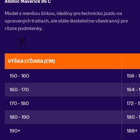
Atomic Maverick 86 C
Model s menšou šírkou, ideálny pre technickú jazdu na
upravených tratiach, ale stále dostatočne všestranný pre
rôzne podmienky.
VÝŠKA LYŽIARA (CM)
150 - 160
156 - 
160 - 170
164 - 
170 - 180
172 - 
180 - 190
180 - 
190+
188+