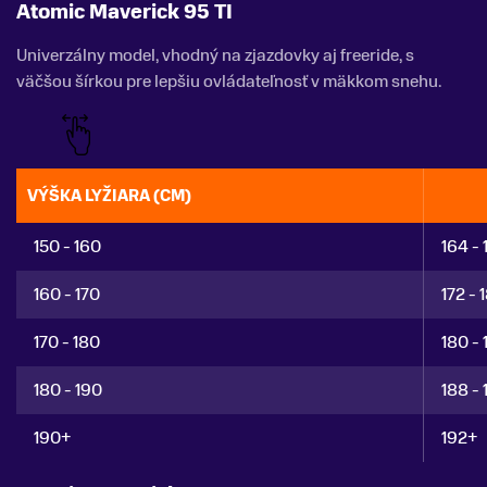
Atomic Maverick 95 TI
Univerzálny model, vhodný na zjazdovky aj freeride, s
väčšou šírkou pre lepšiu ovládateľnosť v mäkkom snehu.
VÝŠKA LYŽIARA (CM)
150 - 160
164 - 
160 - 170
172 - 
170 - 180
180 - 
180 - 190
188 - 
190+
192+