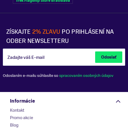
Trek Flagship Store Bratislava
ZÍSKAJTE
2% ZĽAVU
PO PRIHLÁSENÍ NA
ODBER NEWSLETTERU
Zadajte váš E-mail
Odoslať
Odoslaním e-mailu súhlasíte so
spracovaním osobných údajov
Informácie
Kontakt
Promo akcie
Blog