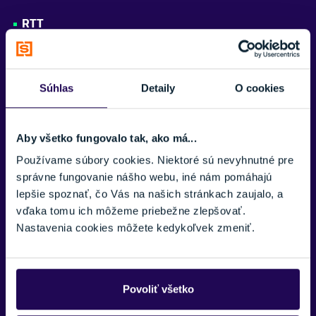
JADRO LYŽE
RTT
Drevené
Technológia pre zvýšenú presnosť a reakciu lyží.
ŠÍRKA LYŽÍ POD VIAZANÍM
78 mm
Poplar PEFC Wood Core
Jadro z topoľa s certifikátom PEFC pre optimálnu rovnováhu
Súhlas
Detaily
O cookies
FARBA
hmotnosti, odolnosti a udržateľnosti.
Červená
Titanal Beam Cam
Aby všetko fungovalo tak, ako má...
PROFIL LYŽE
Titanalová výstuž nad jadrom pre pevnosť, stabilitu a presný
Rocker na špičke
Používame súbory cookies. Niektoré sú nevyhnutné pre
prenos energie.
správne fungovanie nášho webu, iné nám pomáhajú
SEZÓNA
Rectangular Full Sidewall
lepšie spoznať, čo Vás na našich stránkach zaujalo, a
25/26
Plné obdĺžnikové bočnice pre spoľahlivý grip a dlhú životnosť.
vďaka tomu ich môžeme priebežne zlepšovať.
KONŠTRUKCIA LYŽE
Nastavenia cookies môžete kedykoľvek zmeniť.
Sendvičová
Sintered HD
Vysokohustotná sintrovaná sklznica pre maximálnu rýchlosť a
ZNAČKA
odolnosť.
Rossignol
Povoliť všetko
Tip Rocker
Zobraziť menej