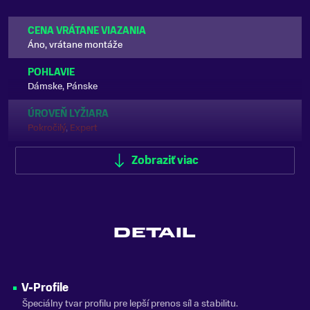
CENA VRÁTANE VIAZANIA
Áno, vrátane montáže
POHLAVIE
Dámske, Pánske
ÚROVEŇ LYŽIARA
Pokročilý
,
Expert
VÝSTUŽ LYŽE
Zobraziť viac
Titanalová výstuž
TERÉN
Zjazdovka
DETAIL
TYP OBLÚKU/RÁDIU
Univerzálny
TYP LYŽE
V-Profile
Zjazdové
Špeciálny tvar profilu pre lepší prenos síl a stabilitu.