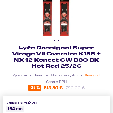
Lyže Rossignol Super
Virage VII Oversize K158 +
NX 12 Konect GW B80 BK
Hot Red 25/26
Zjazdové
Unisex
Titanalová výstuž
Rossignol
Cena s DPH
513,50 €
790,00 €
-35 %
VYBERTE SI VEĽKOSŤ
164 cm