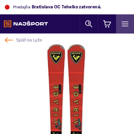
Predajňa
Bratislava OC Tehelko
zatvorená.
Späť na
Lyže