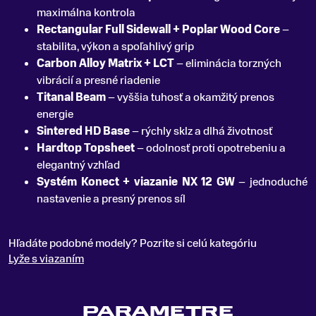
maximálna kontrola
Rectangular Full Sidewall + Poplar Wood Core
–
stabilita, výkon a spoľahlivý grip
Carbon Alloy Matrix + LCT
– eliminácia torzných
vibrácií a presné riadenie
Titanal Beam
– vyššia tuhosť a okamžitý prenos
energie
Sintered HD Base
– rýchly sklz a dlhá životnosť
Hardtop Topsheet
– odolnosť proti opotrebeniu a
elegantný vzhľad
Systém Konect + viazanie NX 12 GW
– jednoduché
nastavenie a presný prenos síl
Hľadáte podobné modely? Pozrite si celú kategóriu
Lyže s viazaním
PARAMETRE