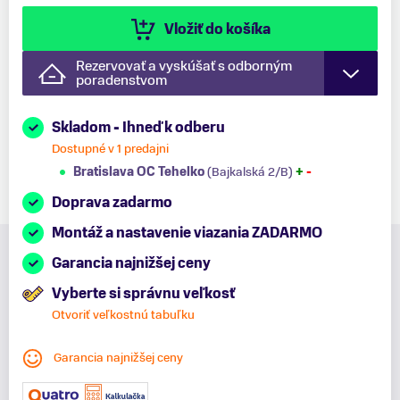
Vložiť do košíka
Rezervovať a vyskúšať s odborným
poradenstvom
Skladom - Ihneď k odberu
Dostupné v 1 predajni
Bratislava OC Tehelko
(Bajkalská 2/B)
+
-
Doprava zadarmo
Montáž a nastavenie viazania ZADARMO
Garancia najnižšej ceny
Vyberte si správnu veľkosť
Otvoriť veľkostnú tabuľku
Garancia najnižšej ceny