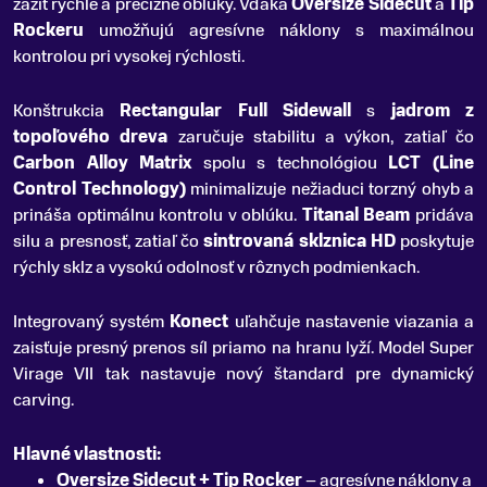
zažiť rýchle a precízne oblúky
.
Vďaka
Oversize Sidecut
a
Tip
Rockeru
umožňujú agresívne náklony s maximálnou
kontrolou pri vysokej rýchlosti.
Konštrukcia
Rectangular Full Sidewall
s
jadrom z
topoľového dreva
zaručuje stabilitu a výkon, zatiaľ čo
Carbon Alloy Matrix
spolu s technológiou
LCT (Line
Control Technology)
minimalizuje nežiaduci torzný ohyb a
prináša optimálnu kontrolu v oblúku.
Titanal Beam
pridáva
silu a presnosť, zatiaľ čo
sintrovaná sklznica HD
poskytuje
rýchly sklz a vysokú odolnosť v rôznych podmienkach.
Integrovaný systém
Konect
uľahčuje nastavenie viazania a
zaisťuje presný prenos síl priamo na hranu lyží. Model Super
Virage VII tak nastavuje nový štandard pre dynamický
carving.
Hlavné vlastnosti:
Oversize Sidecut + Tip Rocker
– agresívne náklony a