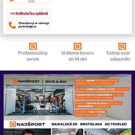
Kalkulačka splátok
Profesionálny
Vrátenie tovaru
Eshop overe
servis
do 14 dní
zákazníkmi