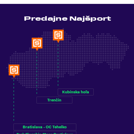
Predajne Najšport
Kubínska hoľa
Trenčín
Bratislava - OC Tehelko