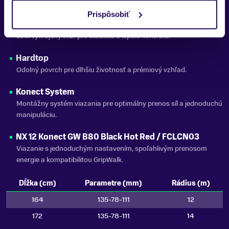
Rocker na špičke pre lepší vztlak a jednoduchšie zatáčanie.
Prispôsobiť
Oversized Sidecut
Širší vykrojený tvar pre stabilitu a lepšiu kontrolu.
Hardtop
Odolný povrch pre dlhšiu životnosť a prémiový vzhľad.
Konect System
Montážny systém viazania pre optimálny prenos síl a jednoduchú
manipuláciu.
NX 12 Konect GW B80 Black Hot Red / FCLCN03
Viazanie s jednoduchým nastavením, spoľahlivým prenosom
energie a kompatibilitou GripWalk.
Dĺžka (cm)
Parametre (mm)
Rádius (m)
164
135-78-111
12
172
135-78-111
14