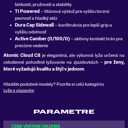
ľahkosti, pružnosti a stability
TI Powered
– titánová výstuž pre vyššiu torznú
pevnosť a hladký sklz
Dura Cap Sidewall
– konštrukcia pre lepší grip a
vyššiu odolnosť
Active Camber (0/100/0)
– aktívny kontakt hrán pre
precízne vedenie
Atomic Cloud C8
je elegantná, ale výkonná lyža určená na
celodenné pohodlné lyžovanie na zjazdovkách –
pre ženy,
ktoré vyžadujú kvalitu a štýl v jednom
.
Hľadáte podobné modely? Pozrite si celú kategóriu
Lyže s viazaním
PARAMETRE
CENA VRÁTANE VIAZANIA