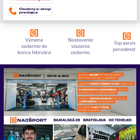
Výmena
Nastavenie
Top servis a
zadarmo do
viazania
poradenstv
konca februára
zadarmo