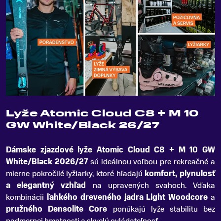
Lyže Atomic Cloud C8 + M 10
GW White/Black 26/27
Dámske zjazdové lyže Atomic Cloud C8 + M 10 GW
White/Black 2026/27
sú ideálnou voľbou pre rekreačné a
mierne pokročilé lyžiarky, ktoré hľadajú
komfort, plynulosť
a elegantný vzhľad
na upravených svahoch
.
Vďaka
kombinácii
ľahkého dreveného jadra Light Woodcore
a
pružného Densolite Core
ponúkajú lyže stabilitu bez