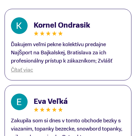
Kornel Ondrasik
Ďakujem veľmi pekne kolektívu predajne
NajŠport na Bajkalskej, Bratislava za ich
profesionálny prístup k zákazníkom; Zvlášť
ďakujem špecialistovi Martinovi Gunišovi za
Čítať viac
jeho odbornú pomoc pri kúpe nových lyží a
lyžiarskej obuvi, ako aj prilby.. všetko značka
Atomic; Pán Martin Guniš mi svojou
Eva Veľká
odbornosťou otvoril nové obzory a dozvedel
som sa, vďaka jeho profesionálnemu prístupu k
zákazníkovi, up-to-date informácie o nových
Zakupila som si dnes v tomto obchode bezky s
trendoch v lyžiarských technológiách; Z
viazanim, topanky bezecke, snowbord topanky,
predajne NajŠport som odchádzal s nakúpom