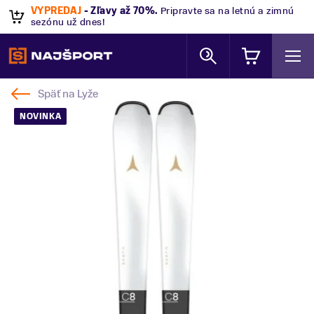
VÝPREDAJ
- Zľavy až 70%
.
Pripravte sa na letnú a zimnú
sezónu už dnes!
Späť na
Lyže
NOVINKA