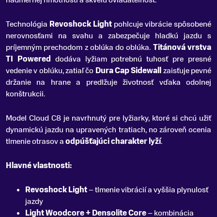
nadmernej hmotnosti a skvelú ovládateľnosť.
Technológia
Revoshock Light
pohlcuje vibrácie spôsobené
nerovnosťami na svahu a zabezpečuje hladkú jazdu s
príjemným prechodom z oblúka do oblúka.
Titánová vrstva
TI Powered
dodáva lyžiam potrebnú tuhosť pre presné
vedenie v oblúku, zatiaľ čo
Dura Cap Sidewall
zaisťuje pevné
držanie na hrane a predlžuje životnosť vďaka odolnej
konštrukcii.
Model Cloud C8 je navrhnutý pre lyžiarky, ktoré si chcú užiť
dynamickú jazdu na upravených tratiach, no zároveň ocenia
tlmenie otrasov a
odpúšťajúci charakter lyží
.
Hlavné vlastnosti:
Revoshock Light
– tlmenie vibrácií a vyššia plynulosť
jazdy
Light Woodcore + Densolite Core
– kombinácia