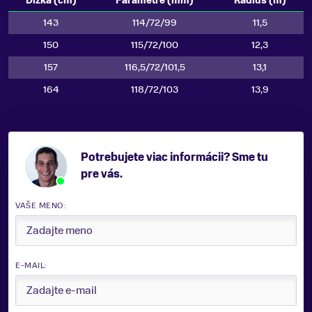
Dĺžka (cm)
Parametre (mm)
Rádius (m)
143
114/72/99
11,5
150
115/72/100
12,3
157
116,5/72/101,5
13,1
164
118/72/103
13,9
Potrebujete viac informácii? Sme tu
pre vás.
VAŠE MENO:
E-MAIL: