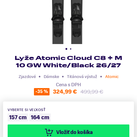
Lyže Atomic Cloud C8 + M
10 GW White/Black 26/27
Zjazdové
Dámske
Titánová výstuž
Atomic
Cena s DPH
324,99 €
499,99 €
-35 %
VYBERTE SI VEĽKOSŤ
157 cm
164 cm
Vložiť do košíka