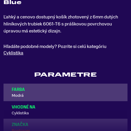
Blue
Ľahký a cenovo dostupný košík zhotovený z 6mm dutých
hliníkových trubiek 6061-T6 s práškovou povrchovou
úpravou má estetický dizajn
.
Hľadáte podobné modely? Pozrite si celú kategóriu
Cyklistika
PARAMETRE
FARBA
Modrá
VHODNÉ NA
Cyklistika
ZNAČKA
Bontrager