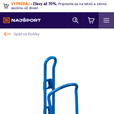
VÝPREDAJ
- Zľavy až 70%
.
Pripravte sa na letnú a zimnú
sezónu už dnes!
Späť na
Košíky