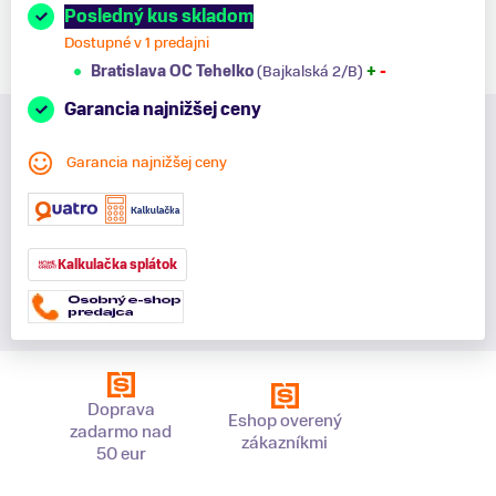
Posledný kus skladom
Dostupné v 1 predajni
Bratislava OC Tehelko
(Bajkalská 2/B)
+
-
Garancia najnižšej ceny
Garancia najnižšej ceny
Kalkulačka splátok
Doprava
Eshop overený
zadarmo nad
zákazníkmi
50 eur