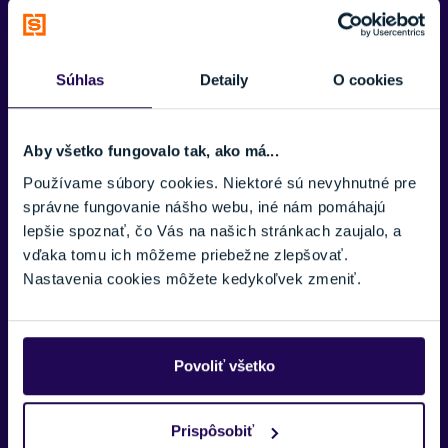
pre vás.
VAŠE MENO:
Súhlas
Detaily
O cookies
E-MAIL:
Aby všetko fungovalo tak, ako má...
Používame súbory cookies. Niektoré sú nevyhnutné pre
správne fungovanie nášho webu, iné nám pomáhajú
TELEFÓNNE ČÍSLO:
lepšie spoznať, čo Vás na našich stránkach zaujalo, a
Zobraziť viac
vďaka tomu ich môžeme priebežne zlepšovať.
Nastavenia cookies môžete kedykoľvek zmeniť.
SPRÁVA:
Povoliť všetko
Prispôsobiť