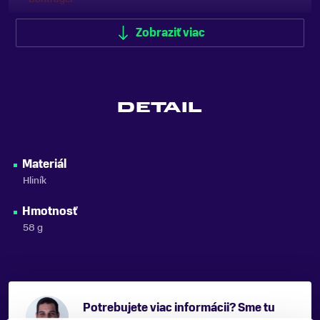
Zobraziť viac
Zobraziť menej
DETAIL
Materiál
Hliník
Hmotnosť
58 g
Potrebujete viac informácii? Sme tu