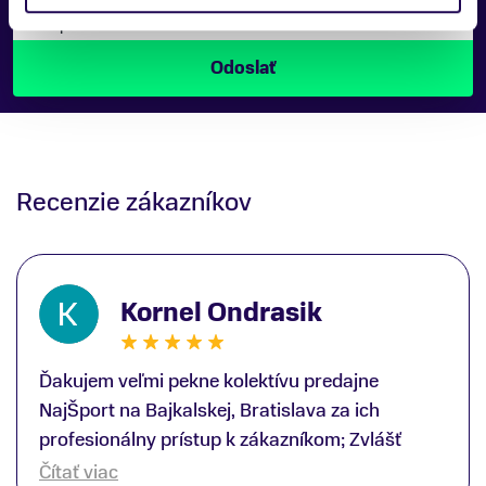
Náš špecialista vám, čo najskôr zavolá ohľadom tohto
produktu.
Recenzie zákazníkov
Kornel Ondrasik
Ďakujem veľmi pekne kolektívu predajne
NajŠport na Bajkalskej, Bratislava za ich
profesionálny prístup k zákazníkom; Zvlášť
ďakujem špecialistovi Martinovi Gunišovi za
Čítať viac