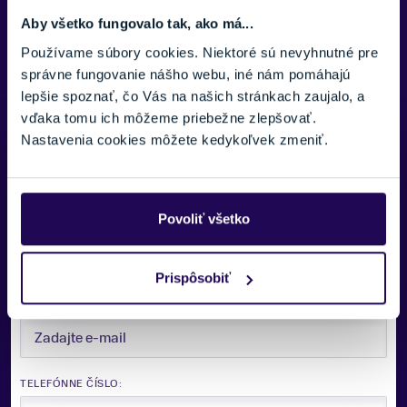
Centerlock
Aby všetko fungovalo tak, ako má...
Zobraziť viac
Typ upevnenia
Používame súbory cookies. Niektoré sú nevyhnutné pre
Pevná náprava
správne fungovanie nášho webu, iné nám pomáhajú
lepšie spoznať, čo Vás na našich stránkach zaujalo, a
vďaka tomu ich môžeme priebežne zlepšovať.
Nastavenia cookies môžete kedykoľvek zmeniť.
Potrebujete viac informácii? Sme tu
pre vás.
Povoliť všetko
VAŠE MENO:
Prispôsobiť
E-MAIL:
TELEFÓNNE ČÍSLO: