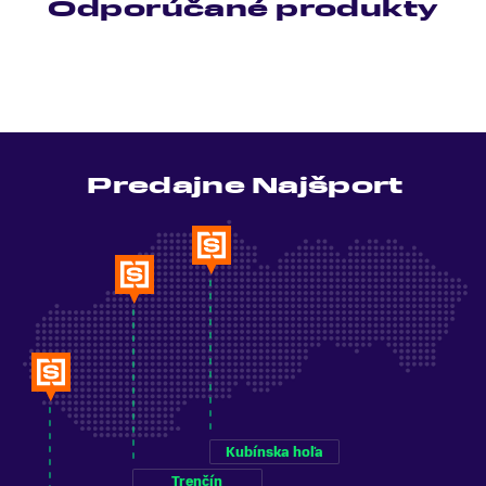
Odporúčané produkty
Predajne Najšport
Kubínska hoľa
Trenčín