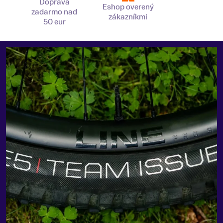
Doprava
Eshop overený
zadarmo nad
zákazníkmi
50 eur