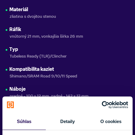
Materiál
zliatina s dvojitou stenou
Ráfik
vnútorný 21 mm, vonkajšia šírka 26 mm
Typ
Tubeless Ready (TLR)/Clincher
Kompatibilita kaziet
Shimano/SRAM Road 9/10/11 Speed
Náboje
predné - 100 x 12 mm, zadné - 142 x 12 mm
Otvory
24
Súhlas
Detaily
O cookies
Typ disku