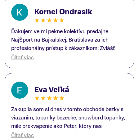
Kornel Ondrasik
Ďakujem veľmi pekne kolektívu predajne
NajŠport na Bajkalskej, Bratislava za ich
profesionálny prístup k zákazníkom; Zvlášť
ďakujem špecialistovi Martinovi Gunišovi za
Čítať viac
jeho odbornú pomoc pri kúpe nových lyží a
lyžiarskej obuvi, ako aj prilby.. všetko značka
Atomic; Pán Martin Guniš mi svojou
Eva Veľká
odbornosťou otvoril nové obzory a dozvedel
som sa, vďaka jeho profesionálnemu prístupu k
zákazníkovi, up-to-date informácie o nových
Zakupila som si dnes v tomto obchode bezky s
trendoch v lyžiarských technológiách; Z
viazanim, topanky bezecke, snowbord topanky,
predajne NajŠport som odchádzal s nakúpom
mile prekvapenie ako Peter, ktory nas
nového lyžiarského vybavenia nielen ako veľmi
obsluhoval mal prehlad, poradil nam super. Za
Čítať viac