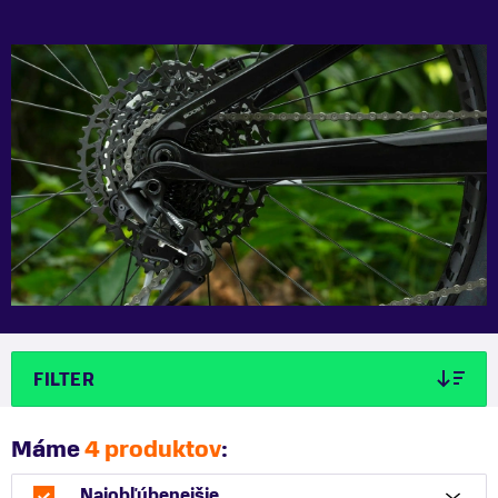
FILTER
Máme
4 produktov
:
Najobľúbenejšie