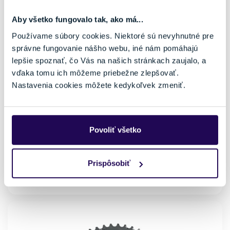
Aby všetko fungovalo tak, ako má...
Používame súbory cookies. Niektoré sú nevyhnutné pre
správne fungovanie nášho webu, iné nám pomáhajú
lepšie spoznať, čo Vás na našich stránkach zaujalo, a
vďaka tomu ich môžeme priebežne zlepšovať.
Kazeta Sram am CS PG-1070 10sp 11-36t
Nastavenia cookies môžete kedykoľvek zmeniť.
113,00 €
Značka
Sram
Povoliť všetko
Veľkosť
uni
Prispôsobiť
Skladom - Ihneď k odberu