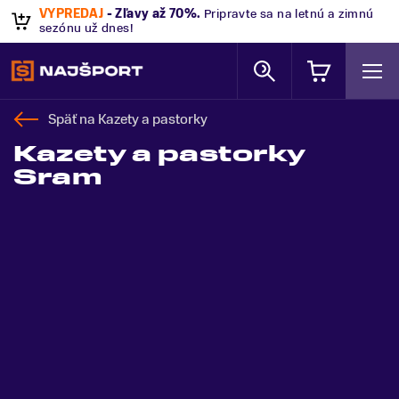
VÝPREDAJ
- Zľavy až 70%
.
Pripravte sa na letnú a zimnú
sezónu už dnes!
Späť na
Kazety a pastorky
Kazety a pastorky
Sram