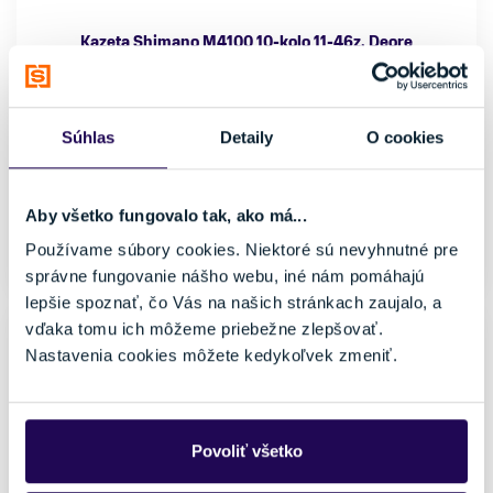
Kazeta Shimano M4100 10-kolo 11-46z. Deore
43,95 €
Farba
Značka
Súhlas
Detaily
O cookies
Strieborná
Shimano
Veľkosť
uni
Aby všetko fungovalo tak, ako má...
Používame súbory cookies. Niektoré sú nevyhnutné pre
Skladom - Ihneď k odberu
správne fungovanie nášho webu, iné nám pomáhajú
lepšie spoznať, čo Vás na našich stránkach zaujalo, a
vďaka tomu ich môžeme priebežne zlepšovať.
Nastavenia cookies môžete kedykoľvek zmeniť.
Povoliť všetko