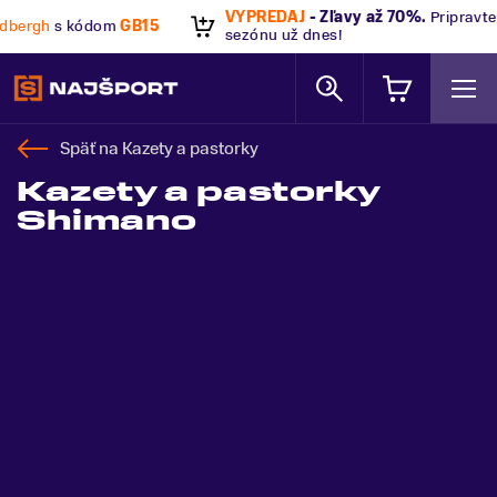
VÝPREDAJ
- Zľavy až 70%
.
Pripravte sa na letnú a zimnú
sezónu už dnes!
Späť na
Kazety a pastorky
Kazety a pastorky
Shimano