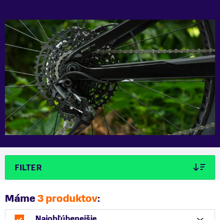
FILTER
Máme
3 produktov
:
Najobľúbenejšie