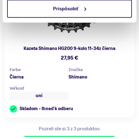
Prispôsobiť
Kazeta Shimano HG200 9-kolo 11-34z čierna
27,95 €
Farba
Značka
Čierna
Shimano
Veľkosť
uni
Skladom - Ihneď k odberu
Pozreli ste si 3 z 3 produktov.