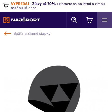
VÝPREDAJ
- Zľavy až 70%
.
Pripravte sa na letnú a zimnú
sezónu už dnes!
Späť na
Zimné čiapky