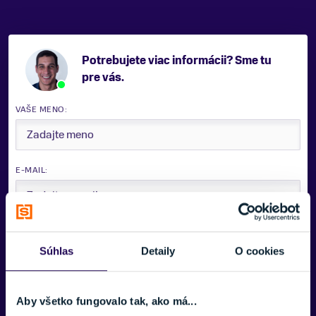
Potrebujete viac informácii? Sme tu
pre vás.
VAŠE MENO:
E-MAIL:
TELEFÓNNE ČÍSLO:
Súhlas
Detaily
O cookies
SPRÁVA:
Aby všetko fungovalo tak, ako má...