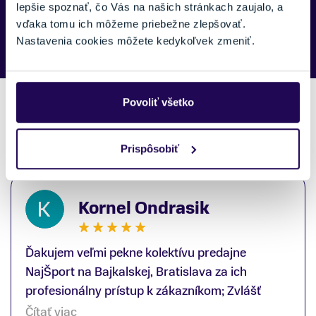
Náš špecialista vám, čo najskôr zavolá ohľadom tohto
lepšie spoznať, čo Vás na našich stránkach zaujalo, a
produktu.
vďaka tomu ich môžeme priebežne zlepšovať.
Nastavenia cookies môžete kedykoľvek zmeniť.
Povoliť všetko
Recenzie zákazníkov
Prispôsobiť
Kornel Ondrasik
Ďakujem veľmi pekne kolektívu predajne
NajŠport na Bajkalskej, Bratislava za ich
profesionálny prístup k zákazníkom; Zvlášť
ďakujem špecialistovi Martinovi Gunišovi za
Čítať viac