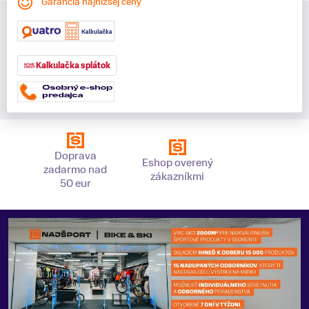
Garancia najnižšej ceny
Kalkulačka splátok
Doprava
Eshop overený
zadarmo nad
zákazníkmi
50 eur