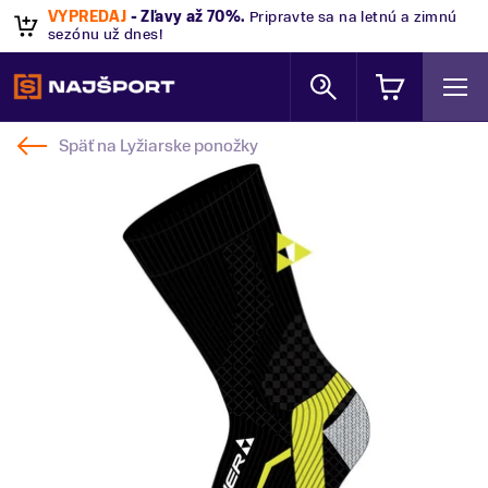
VÝPREDAJ
- Zľavy až 70%
.
Pripravte sa na letnú a zimnú
sezónu už dnes!
Späť na
Lyžiarske ponožky