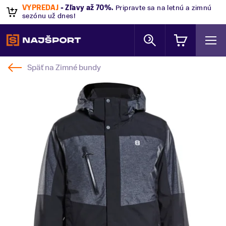
VÝPREDAJ
- Zľavy až 70%
.
Pripravte sa na letnú a zimnú
sezónu už dnes!
Späť na
Zimné bundy