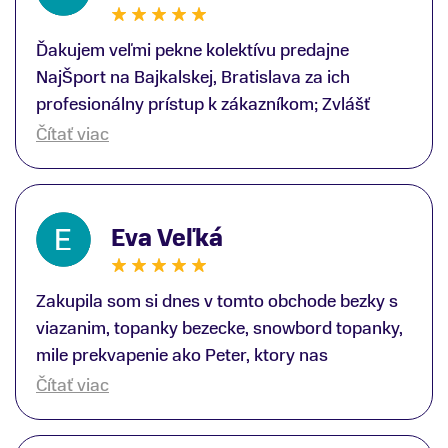
Ďakujem veľmi pekne kolektívu predajne
NajŠport na Bajkalskej, Bratislava za ich
profesionálny prístup k zákazníkom; Zvlášť
ďakujem špecialistovi Martinovi Gunišovi za
Čítať viac
jeho odbornú pomoc pri kúpe nových lyží a
lyžiarskej obuvi, ako aj prilby.. všetko značka
Atomic; Pán Martin Guniš mi svojou
Eva Veľká
odbornosťou otvoril nové obzory a dozvedel
som sa, vďaka jeho profesionálnemu prístupu k
zákazníkovi, up-to-date informácie o nových
Zakupila som si dnes v tomto obchode bezky s
trendoch v lyžiarských technológiách; Z
viazanim, topanky bezecke, snowbord topanky,
predajne NajŠport som odchádzal s nakúpom
mile prekvapenie ako Peter, ktory nas
nového lyžiarského vybavenia nielen ako veľmi
obsluhoval mal prehlad, poradil nam super. Za
Čítať viac
spokojný zákazník, ale aj s rešpektom, že
mna velmi mila obsluha, dakujeme Eva zo
majitelia takejto špičkovej športovej predajne na
Serede