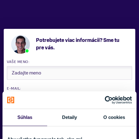
Zobraziť menej
Potrebujete viac informácii? Sme tu
pre vás.
VAŠE MENO:
E-MAIL:
TELEFÓNNE ČÍSLO:
Súhlas
Detaily
O cookies