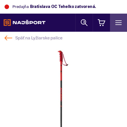
Predajňa
Bratislava OC Tehelko
zatvorená.
Späť na
Lyžiarske palice