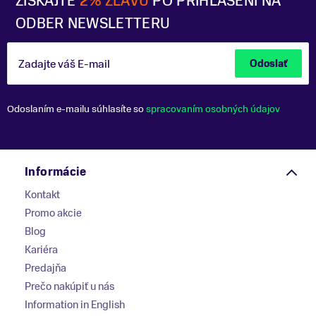
ZÍSKAJTE
2% ZĽAVU
PO PRIHLÁSENÍ NA
ODBER NEWSLETTERU
Zadajte váš E-mail
Odoslať
Odoslaním e-mailu súhlasíte so
spracovaním osobných údajov
Informácie
Kontakt
Promo akcie
Blog
Kariéra
Predajňa
Prečo nakúpiť u nás
Information in English