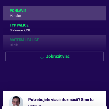
POHLAVIE
Pánske
TYP PALICE
Slalomová/SL
MATERIÁL PALICE
Hliník
UPÍNACÍ SYSTÉM
Zobraziť viac
Klasické pútko
FARBA
Červená, Čierna
ZNAČKA
Atomic
Potrebujete viac informácii? Sme tu
Zobraziť menej
pre vás.