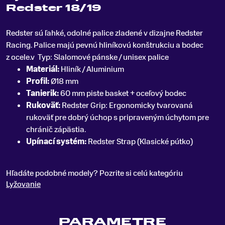
Redster 18/19
Redster sú ľahké, odolné palice zladené v dizajne Redster
Racing
.
Palice majú pevnú hliníkovú konštrukciu a bodec
z ocele.v Typ: Slalomové pánske / unisex palice
Materiál:
Hliník / Aluminium
Profil:
Ø18 mm
Tanierik:
60 mm piste basket + oceľový bodec
Rukoväť:
Redster Grip: Ergonomicky tvarovaná
rukoväť pre dobrý úchop s pripraveným úchytom pre
chránič zápästia.
Upínací systém:
Redster Strap (Klasické pútko)
Hľadáte podobné modely? Pozrite si celú kategóriu
Lyžovanie
PARAMETRE