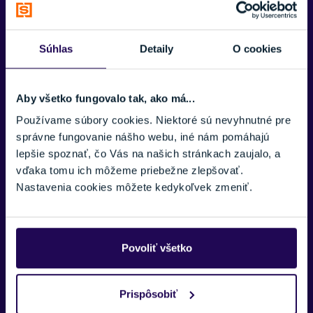
VAŠE MENO:
Súhlas
Detaily
O cookies
E-MAIL:
Aby všetko fungovalo tak, ako má...
Používame súbory cookies. Niektoré sú nevyhnutné pre
správne fungovanie nášho webu, iné nám pomáhajú
TELEFÓNNE ČÍSLO:
lepšie spoznať, čo Vás na našich stránkach zaujalo, a
vďaka tomu ich môžeme priebežne zlepšovať.
Nastavenia cookies môžete kedykoľvek zmeniť.
SPRÁVA:
Povoliť všetko
Prispôsobiť
Náš špecialista vám, čo najskôr zavolá ohľadom tohto