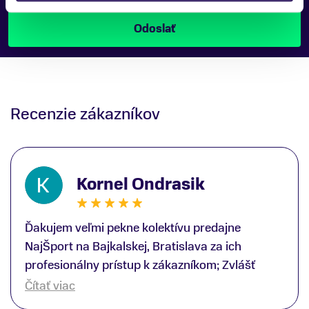
produktu.
Recenzie zákazníkov
Kornel Ondrasik
Ďakujem veľmi pekne kolektívu predajne
NajŠport na Bajkalskej, Bratislava za ich
profesionálny prístup k zákazníkom; Zvlášť
ďakujem špecialistovi Martinovi Gunišovi za
Čítať viac
jeho odbornú pomoc pri kúpe nových lyží a