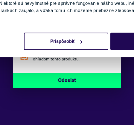
iektoré sú nevyhnutné pre správne fungovanie nášho webu, in
SPRÁVA:
tránkach zaujalo, a vďaka tomu ich môžeme priebežne zlepšova
Prispôsobiť
Náš špecialista vám, čo najskôr zavolá
ohľadom tohto produktu.