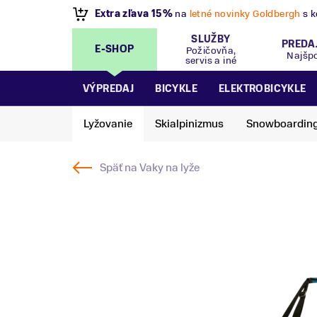
VÝPREDAJ
- Zľavy až 70%
.
Pripravte sa na let
SLUŽBY
PREDA
E-SHOP
Požičovňa,
Najšp
servis a iné
VÝPREDAJ
BICYKLE
ELEKTROBICYKLE
Lyžovanie
Skialpinizmus
Snowboardin
Späť na
Vaky na lyže