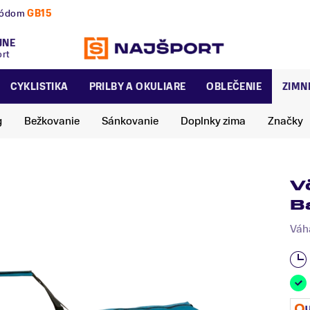
nú a zimnú sezónu už dnes!
JNE
ort
CYKLISTIKA
PRILBY A OKULIARE
OBLEČENIE
ZIMN
g
Bežkovanie
Sánkovanie
Doplnky zima
Značky
V
B
Váha