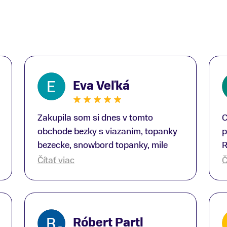
Eva Veľká
Zakupila som si dnes v tomto
C
obchode bezky s viazanim, topanky
p
bezecke, snowbord topanky, mile
R
prekvapenie ako Peter, ktory nas
b
Čítať viac
Č
obsluhoval mal prehlad, poradil nam
s
super. Za mna velmi mila obsluha,
V
dakujeme Eva zo Serede
a
o
Róbert Partl