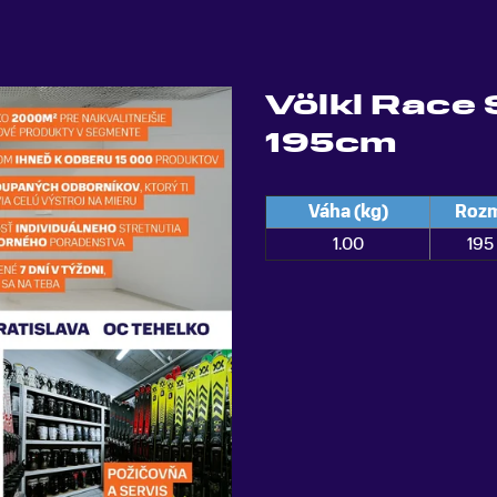
Völkl Race 
195cm
Váha (kg)
Rozm
1
.
00
195 