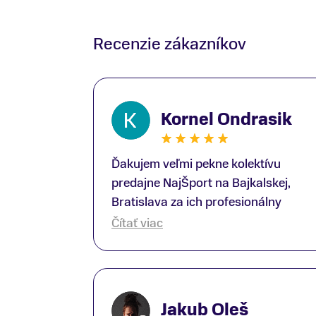
Recenzie zákazníkov
Kornel Ondrasik
Ďakujem veľmi pekne kolektívu
predajne NajŠport na Bajkalskej,
Bratislava za ich profesionálny
prístup k zákazníkom; Zvlášť
Čítať viac
ďakujem špecialistovi Martinovi
Gunišovi za jeho odbornú pomoc pri
kúpe nových lyží a lyžiarskej obuvi,
ako aj prilby.. všetko značka Atomic;
Jakub Oleš