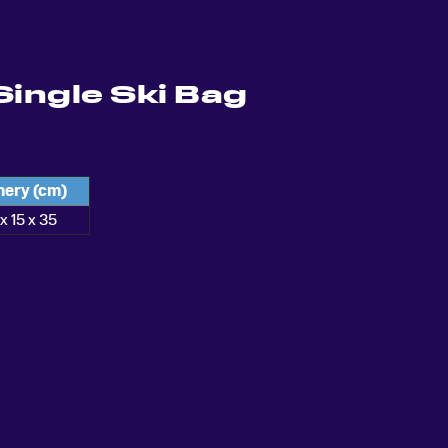
Single Ski Bag
ery (cm)
x 15 x 35