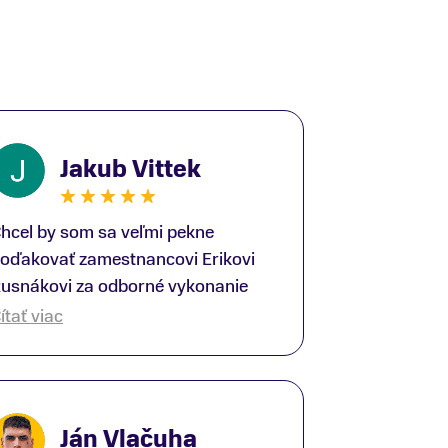
Jakub Vittek
hcel by som sa veľmi pekne
oďakovať zamestnancovi Erikovi
usnákovi za odborné vykonanie
ike-fittingu. Je to super človek na
ítať viac
právnom mieste a veľký odborník.
šetko patrične vysvetlil do detailov
 lajckou rečou. Na všetky moje
tázky odpovedal bez zaváhania.
Ján Vlačuha