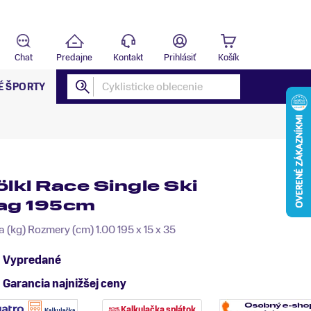
Predajňa
B
Chat
Predajne
Kontakt
Prihlásiť
Košík
É ŠPORTY
ölkl Race Single Ski
ag 195cm
 (kg) Rozmery (cm) 1.00 195 x 15 x 35
Vypredané
Garancia najnižšej ceny
Kalkulačka splátok