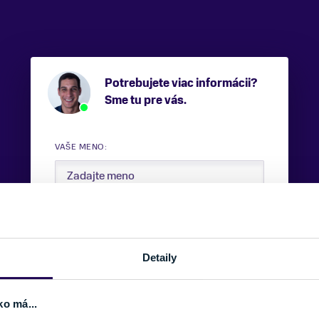
Potrebujete viac informácii?
Sme tu pre vás.
VAŠE MENO:
E-MAIL:
Detaily
TELEFÓNNE ČÍSLO:
ko má...