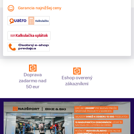
Garancia najnižšej ceny
Kalkulačka splátok
Doprava
Eshop overený
zadarmo nad
zákazníkmi
50 eur