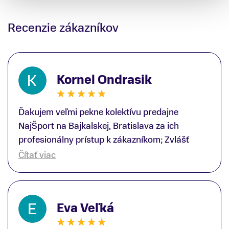
Recenzie zákazníkov
Kornel Ondrasik
Ďakujem veľmi pekne kolektívu predajne
NajŠport na Bajkalskej, Bratislava za ich
profesionálny prístup k zákazníkom; Zvlášť
ďakujem špecialistovi Martinovi Gunišovi za
Čítať viac
jeho odbornú pomoc pri kúpe nových lyží a
lyžiarskej obuvi, ako aj prilby.. všetko značka
Atomic; Pán Martin Guniš mi svojou
Eva Veľká
odbornosťou otvoril nové obzory a dozvedel
som sa, vďaka jeho profesionálnemu prístupu k