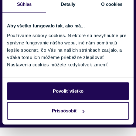
E-MAIL:
Súhlas
Detaily
O cookies
Zobraziť viac
Aby všetko fungovalo tak, ako má...
TELEFÓNNE ČÍSLO:
Používame súbory cookies. Niektoré sú nevyhnutné pre
správne fungovanie nášho webu, iné nám pomáhajú
lepšie spoznať, čo Vás na našich stránkach zaujalo, a
SPRÁVA:
vďaka tomu ich môžeme priebežne zlepšovať.
Nastavenia cookies môžete kedykoľvek zmeniť.
Povoliť všetko
Náš špecialista vám, čo najskôr zavolá ohľadom tohto
produktu.
Prispôsobiť