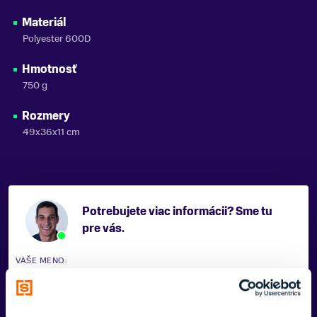
Materiál
Polyester 600D
Hmotnosť
750 g
Rozmery
49x36x11 cm
Potrebujete viac informácii? Sme tu
pre vás.
VAŠE MENO: