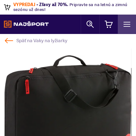
VÝPREDAJ
- Zľavy až 70%
.
Pripravte sa na letnú a zimnú
sezónu už dnes!
Späť na
Vaky na lyžiarky