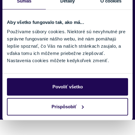
Súhlas
Detaily
O cookies
TELEFÓNNE ČÍSLO:
Aby všetko fungovalo tak, ako má...
Používame súbory cookies. Niektoré sú nevyhnutné pre
správne fungovanie nášho webu, iné nám pomáhajú
lepšie spoznať, čo Vás na našich stránkach zaujalo, a
SPRÁVA:
vďaka tomu ich môžeme priebežne zlepšovať.
Nastavenia cookies môžete kedykoľvek zmeniť.
Povoliť všetko
Náš špecialista vám, čo najskôr zavolá ohľadom tohto
produktu.
Prispôsobiť