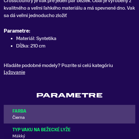
Crosscountry je vak pre jeden pár bežiek
.
Obal je vyrobený z
kvalitného a veľmi ľahkého materiálu a má spevnené dno. Vak
sa dá veľmi jednoducho zložiť
Parametre:
Materiál: Syntetika
Dĺžka: 210 cm
Hľadáte podobné modely? Pozrite si celú kategóriu
Lyžovanie
PARAMETRE
FARBA
Čierna
TYP VAKU NA BEŽECKÉ LYŽE
Mäkký