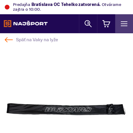
Predajňa
Bratislava OC Tehelko
zatvorená.
Otvárame
zajtra o 10:00.
Späť na
Vaky na lyže