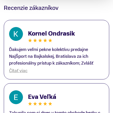
Recenzie zákazníkov
Kornel Ondrasik
Ďakujem veľmi pekne kolektívu predajne
NajŠport na Bajkalskej, Bratislava za ich
profesionálny prístup k zákazníkom; Zvlášť
ďakujem špecialistovi Martinovi Gunišovi za
Čítať viac
jeho odbornú pomoc pri kúpe nových lyží a
lyžiarskej obuvi, ako aj prilby.. všetko značka
Atomic; Pán Martin Guniš mi svojou
Eva Veľká
odbornosťou otvoril nové obzory a dozvedel
som sa, vďaka jeho profesionálnemu prístupu k
zákazníkovi, up-to-date informácie o nových
Zakupila som si dnes v tomto obchode bezky s