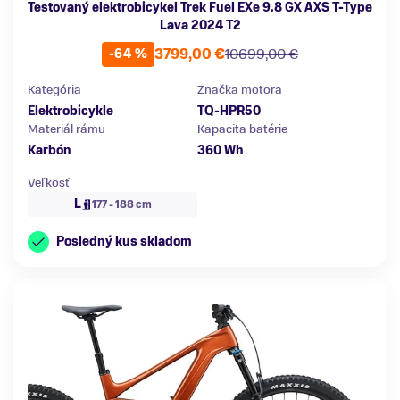
Testovaný elektrobicykel Trek Fuel EXe 9.8 GX AXS T-Type
Lava 2024 T2
3799,00 €
10699,00 €
-64 %
Kategória
Značka motora
Elektrobicykle
TQ-HPR50
Materiál rámu
Kapacita batérie
Karbón
360 Wh
Veľkosť
L
177 - 188 cm
Posledný kus skladom