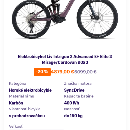
Elektrobicykel Liv Intrigue X Advanced E+ Elite 3
Mirage/Cordovan 2023
4879,00 €
6099,00 €
-20 %
Kategória
Značka motora
Horské elektrobicykle
SyncDrive
Materiál rámu
Kapacita batérie
Karbón
400 Wh
Vlastnosti bicykla
Nosnosť
s prehadzovačkou
do 150 kg
Veľkosť