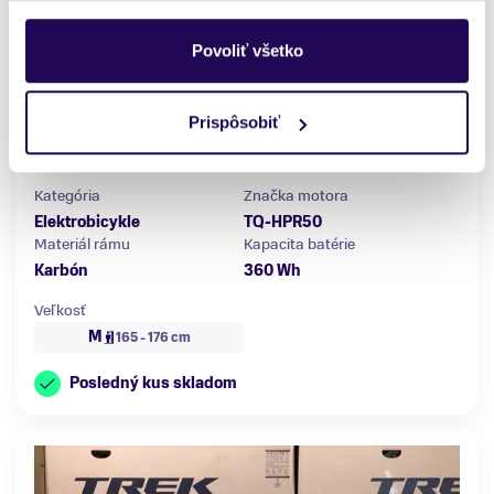
Povoliť všetko
Testovaný elektrobicykel Trek Fuel EXe 9.9 XX1 AXS Satin
Baja Yellow 2023
Prispôsobiť
5299,00 €
12999,00 €
-59 %
Kategória
Značka motora
Elektrobicykle
TQ-HPR50
Materiál rámu
Kapacita batérie
Karbón
360 Wh
Veľkosť
M
165 - 176 cm
Posledný kus skladom