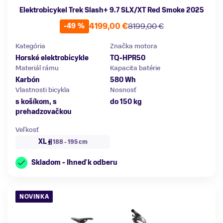
Elektrobicykel Trek Slash+ 9.7 SLX/XT Red Smoke 2025
4199,00 €
8199,00 €
-49 %
Kategória
Značka motora
Horské elektrobicykle
TQ-HPR50
Materiál rámu
Kapacita batérie
Karbón
580 Wh
Vlastnosti bicykla
Nosnosť
s košíkom, s
do 150 kg
prehadzovačkou
Veľkosť
XL
188 - 195 cm
Skladom - Ihneď k odberu
NOVINKA