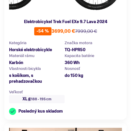
Elektrobicykel Trek Fuel EXe 9.7 Lava 2024
3699,00 €
7999,00 €
-54 %
Kategória
Značka motora
Horské elektrobicykle
TQ-HPR50
Materiál rámu
Kapacita batérie
Karbón
360 Wh
Vlastnosti bicykla
Nosnosť
s košíkom, s
do 150 kg
prehadzovačkou
Veľkosť
XL
188 - 195 cm
Posledný kus skladom