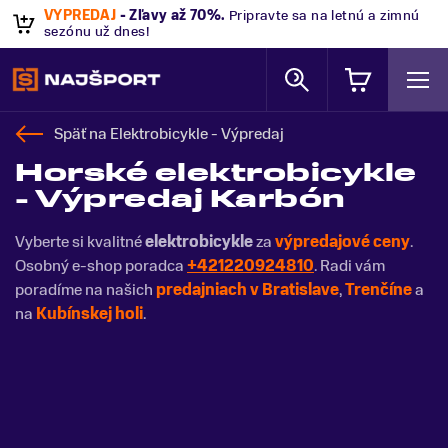
VÝPREDAJ
- Zľavy až 70%
.
Pripravte sa na letnú a zimnú
sezónu už dnes!
Späť na
Elektrobicykle - Výpredaj
Horské elektrobicykle
- Výpredaj Karbón
Vyberte si kvalitné
elektrobicykle
za
výpredajové ceny
.
Osobný e-shop poradca
+421220924810
. Radi vám
poradíme na našich
predajniach v Bratislave
,
Trenčíne
a
na
Kubínskej holi
.