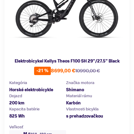
Elektrobicykel Kellys Theos F100 SH 29"/27.5" Black
8699,00 €
10990,00 €
-21 %
Kategória
Značka motora
Horské elektrobicykle
Shimano
Dojazd
Materiál rámu
200 km
Karbón
Kapacita batérie
Vlastnosti bicykla
825 Wh
s prehadzovačkou
Veľkosť