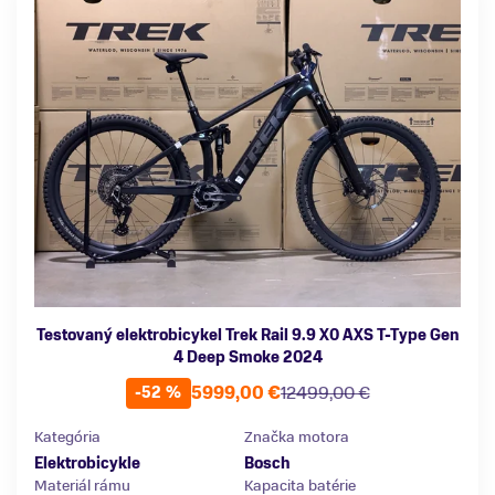
Testovaný elektrobicykel Trek Rail 9.9 X0 AXS T-Type Gen
4 Deep Smoke 2024
5999,00 €
12499,00 €
-52 %
Kategória
Značka motora
Elektrobicykle
Bosch
Materiál rámu
Kapacita batérie