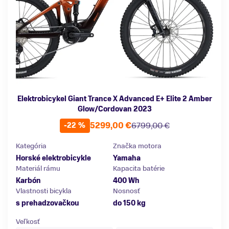
Elektrobicykel Giant Trance X Advanced E+ Elite 2 Amber
Glow/Cordovan 2023
5299,00 €
6799,00 €
-22 %
Kategória
Značka motora
Horské elektrobicykle
Yamaha
Materiál rámu
Kapacita batérie
Karbón
400 Wh
Vlastnosti bicykla
Nosnosť
s prehadzovačkou
do 150 kg
Veľkosť