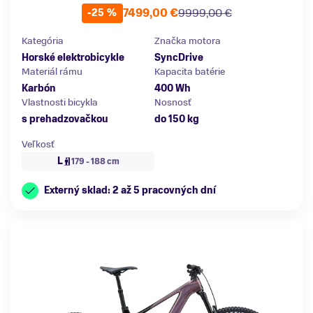
7499,00 €
9999,00 €
-25 %
Kategória
Značka motora
Horské elektrobicykle
SyncDrive
Materiál rámu
Kapacita batérie
Karbón
400 Wh
Vlastnosti bicykla
Nosnosť
s prehadzovačkou
do 150 kg
Veľkosť
L
179 - 188 cm
Externý sklad: 2 až 5 pracovných dní