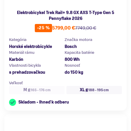
Elektrobicykel Trek Rail+ 9.8 GX AXS T-Type Gen 5
Pennyflake 2026
5799,00 €
7749,00 €
-25 %
Kategória
Značka motora
Horské elektrobicykle
Bosch
Materiál rámu
Kapacita batérie
Karbón
800 Wh
Vlastnosti bicykla
Nosnosť
s prehadzovačkou
do 150 kg
Veľkosť
M
XL
165 - 176 cm
188 - 195 cm
Skladom - Ihneď k odberu