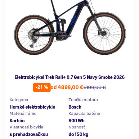
Elektrobicykel Trek Rail+ 9.7 Gen 5 Navy Smoke 2026
od 4899,00 €
6199,00 €
-21 %
Kategória
Značka motora
Horské elektrobicykle
Bosch
Materiál rámu
Kapacita batérie
Karbón
800 Wh
Vlastnosti bicykla
Nosnosť
s prehadzovačkou
do 150 kg