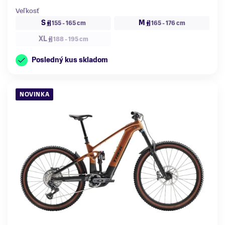
Veľkosť
S
M
155 - 165 cm
165 - 176 cm
XL
188 - 195 cm
Posledný kus skladom
NOVINKA