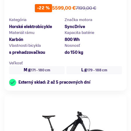
5599,00 €
7199,00 €
-22 %
Kategória
Značka motora
Horské elektrobicykle
SyncDrive
Materiál rámu
Kapacita batérie
Karbón
800 Wh
Vlastnosti bicykla
Nosnosť
s prehadzovačkou
do 150 kg
Veľkosť
M
L
171 - 180 cm
179 - 188 cm
Externý sklad: 2 až 5 pracovných dní