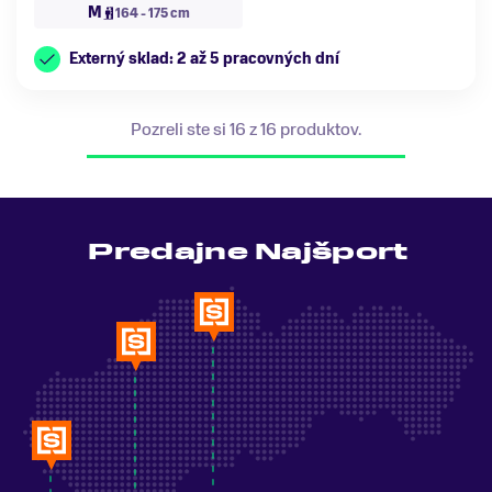
M
164 - 175 cm
Externý sklad: 2 až 5 pracovných dní
Pozreli ste si 16 z 16 produktov.
Predajne Najšport