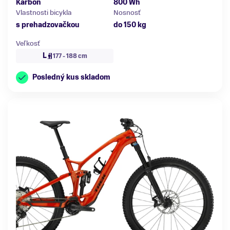
Karbón
800 Wh
Vlastnosti bicykla
Nosnosť
s prehadzovačkou
do 150 kg
Veľkosť
L
177 - 188 cm
Posledný kus skladom