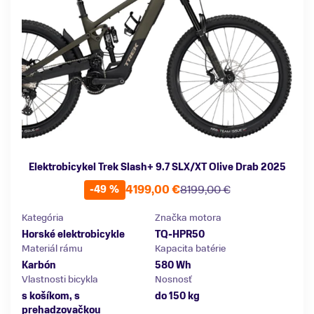
Elektrobicykel Trek Slash+ 9.7 SLX/XT Olive Drab 2025
4199,00 €
8199,00 €
-49 %
Kategória
Značka motora
Horské elektrobicykle
TQ-HPR50
Materiál rámu
Kapacita batérie
Karbón
580 Wh
Vlastnosti bicykla
Nosnosť
s košíkom, s
do 150 kg
prehadzovačkou