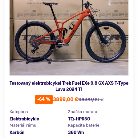
Testovaný elektrobicykel Trek Fuel EXe 9.8 GX AXS T-Type
Lava 2024 T1
3899,00 €
10699,00 €
-64 %
Kategória
Značka motora
Elektrobicykle
TQ-HPR50
Materiál rámu
Kapacita batérie
Karbón
360 Wh