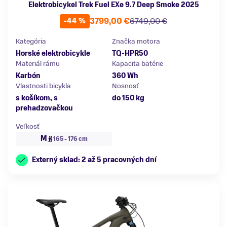
Elektrobicykel Trek Fuel EXe 9.7 Deep Smoke 2025
3799,00 €
6749,00 €
-44 %
Kategória
Značka motora
Horské elektrobicykle
TQ-HPR50
Materiál rámu
Kapacita batérie
Karbón
360 Wh
Vlastnosti bicykla
Nosnosť
s košíkom, s
do 150 kg
prehadzovačkou
Veľkosť
M
165 - 176 cm
Externý sklad: 2 až 5 pracovných dní