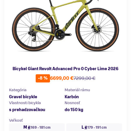
Bicykel Giant Revolt Advanced Pro 0 Cyber Lime 2026
6699,00 €
7299,00 €
-8 %
Kategória
Materiál rámu
Gravel bicykle
Karbón
Vlastnosti bicykla
Nosnosť
s prehadzovačkou
do 150 kg
Veľkosť
M
L
169 - 181 cm
179 - 191 cm