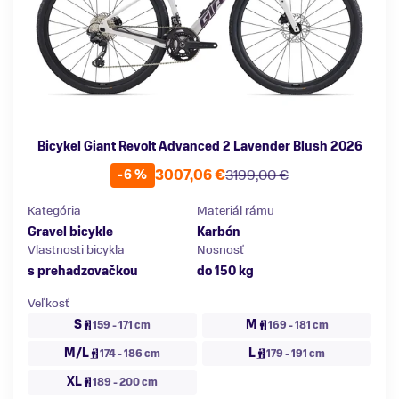
Bicykel Giant Revolt Advanced 2 Lavender Blush 2026
3007,06 €
3199,00 €
-6 %
Kategória
Materiál rámu
Gravel bicykle
Karbón
Vlastnosti bicykla
Nosnosť
s prehadzovačkou
do 150 kg
Veľkosť
S
M
159 - 171 cm
169 - 181 cm
M/L
L
174 - 186 cm
179 - 191 cm
XL
189 - 200 cm