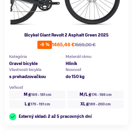
Bicykel Giant Revolt 2 Asphalt Green 2025
1465,46 €
1559,00 €
-6 %
Kategória
Materiál rámu
Gravel bicykle
Hliník
Vlastnosti bicykla
Nosnosť
s prehadzovačkou
do 150 kg
Veľkosť
M
M/L
169 - 181 cm
174 - 186 cm
L
XL
179 - 191 cm
189 - 200 cm
Externý sklad: 2 až 5 pracovných dní