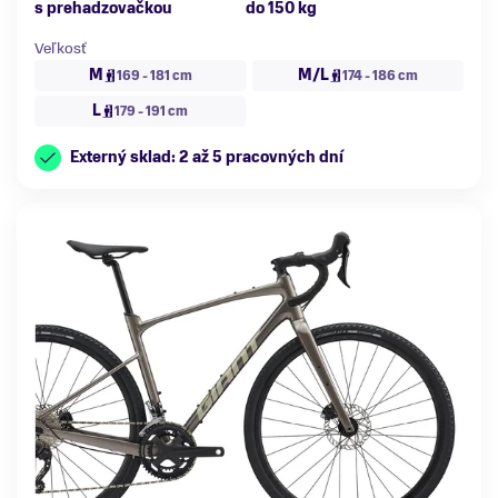
s prehadzovačkou
do 150 kg
Veľkosť
M
M/L
169 - 181 cm
174 - 186 cm
L
179 - 191 cm
Externý sklad: 2 až 5 pracovných dní