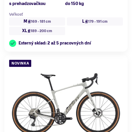
s prehadzovačkou
do 150 kg
Veľkosť
M
L
169 - 181 cm
179 - 191 cm
XL
189 - 200 cm
Externý sklad: 2 až 5 pracovných dní
NOVINKA