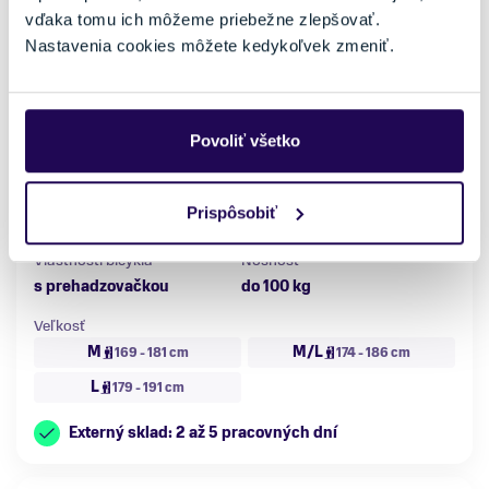
vďaka tomu ich môžeme priebežne zlepšovať.
Nastavenia cookies môžete kedykoľvek zmeniť.
Bicykel Giant Revolt 0 Ocean Wave 2026
Povoliť všetko
1879,06 €
1999,00 €
-6 %
Kategória
Materiál rámu
Prispôsobiť
Gravel bicykle
Hliník
Vlastnosti bicykla
Nosnosť
s prehadzovačkou
do 100 kg
Veľkosť
M
M/L
169 - 181 cm
174 - 186 cm
L
179 - 191 cm
Externý sklad: 2 až 5 pracovných dní