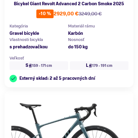
Bicykel Giant Revolt Advanced 2 Carbon Smoke 2025
2929,00 €
3249,00 €
-10 %
Kategória
Materiál rámu
Gravel bicykle
Karbón
Vlastnosti bicykla
Nosnosť
s prehadzovačkou
do 150 kg
Veľkosť
S
L
159 - 171 cm
179 - 191 cm
Externý sklad: 2 až 5 pracovných dní