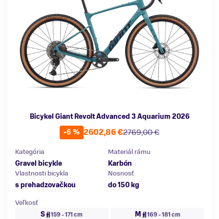
Bicykel Giant Revolt Advanced 3 Aquarium 2026
2602,86 €
2769,00 €
-6 %
Kategória
Materiál rámu
Gravel bicykle
Karbón
Vlastnosti bicykla
Nosnosť
s prehadzovačkou
do 150 kg
Veľkosť
S
M
159 - 171 cm
169 - 181 cm