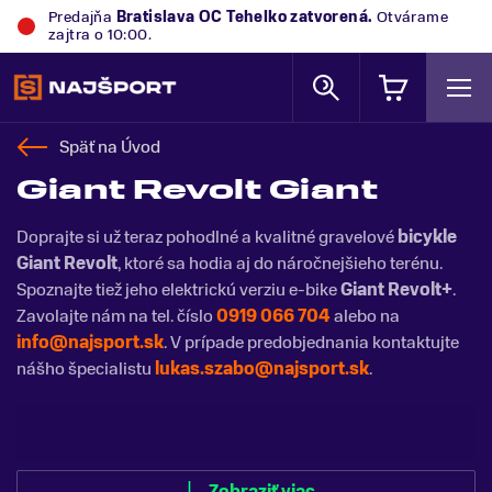
Predajňa
Trek Flagship Store Bratislava
zatvorená.
Otvárame zajtra o 10:00.
Späť na
Úvod
Giant Revolt Giant
Doprajte si už teraz pohodlné a kvalitné gravelové
bicykle
Giant Revolt
, ktoré sa hodia aj do náročnejšieho terénu.
Spoznajte tiež jeho elektrickú verziu e-bike
Giant Revolt+
.
Zavolajte nám na tel. číslo
0919 066 704
alebo na
info@najsport.sk
. V prípade predobjednania kontaktujte
nášho špecialistu
lukas.szabo@najsport.sk
.
Zobraziť menej