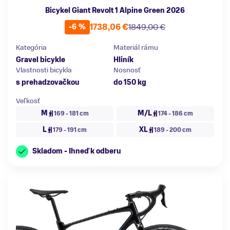
Bicykel Giant Revolt 1 Alpine Green 2026
1738,06 €
1849,00 €
-6 %
Kategória
Materiál rámu
Gravel bicykle
Hliník
Vlastnosti bicykla
Nosnosť
s prehadzovačkou
do 150 kg
Veľkosť
M
M/L
169 - 181 cm
174 - 186 cm
L
XL
179 - 191 cm
189 - 200 cm
Skladom - Ihneď k odberu