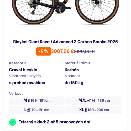
Bicykel Giant Revolt Advanced 2 Carbon Smoke 2026
3007,06 €
3199,00 €
-6 %
Kategória
Materiál rámu
Gravel bicykle
Karbón
Vlastnosti bicykla
Nosnosť
s prehadzovačkou
do 150 kg
Veľkosť
M
M/L
169 - 181 cm
174 - 186 cm
L
XL
179 - 191 cm
189 - 200 cm
Externý sklad: 2 až 5 pracovných dní