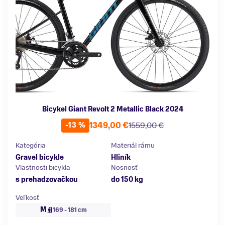
Bicykel Giant Revolt 2 Metallic Black 2024
1349,00 €
1559,00 €
-13 %
Kategória
Materiál rámu
Gravel bicykle
Hliník
Vlastnosti bicykla
Nosnosť
s prehadzovačkou
do 150 kg
Veľkosť
M
169 - 181 cm