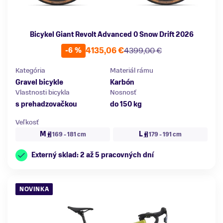
Bicykel Giant Revolt Advanced 0 Snow Drift 2026
4135,06 €
4399,00 €
-6 %
Kategória
Materiál rámu
Gravel bicykle
Karbón
Vlastnosti bicykla
Nosnosť
s prehadzovačkou
do 150 kg
Veľkosť
M
L
169 - 181 cm
179 - 191 cm
Externý sklad: 2 až 5 pracovných dní
NOVINKA