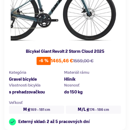
Bicykel Giant Revolt 2 Storm Cloud 2025
1465,46 €
1559,00 €
-6 %
Kategória
Materiál rámu
Gravel bicykle
Hliník
Vlastnosti bicykla
Nosnosť
s prehadzovačkou
do 150 kg
Veľkosť
M
M/L
169 - 181 cm
174 - 186 cm
Externý sklad: 2 až 5 pracovných dní