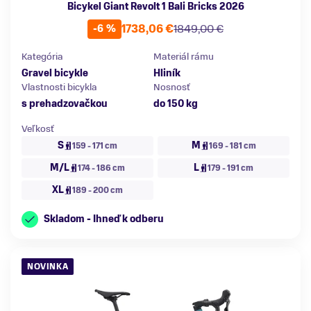
Bicykel Giant Revolt 1 Bali Bricks 2026
1738,06 €
1849,00 €
-6 %
Kategória
Materiál rámu
Gravel bicykle
Hliník
Vlastnosti bicykla
Nosnosť
s prehadzovačkou
do 150 kg
Veľkosť
S
M
159 - 171 cm
169 - 181 cm
M/L
L
174 - 186 cm
179 - 191 cm
XL
189 - 200 cm
Skladom - Ihneď k odberu
NOVINKA