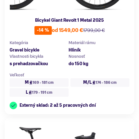
Bicykel Giant Revolt 1 Metal 2025
od 1549,00 €
1799,00 €
-14 %
Kategória
Materiál rámu
Gravel bicykle
Hliník
Vlastnosti bicykla
Nosnosť
s prehadzovačkou
do 150 kg
Veľkosť
M
M/L
169 - 181 cm
174 - 186 cm
L
179 - 191 cm
Externý sklad: 2 až 5 pracovných dní