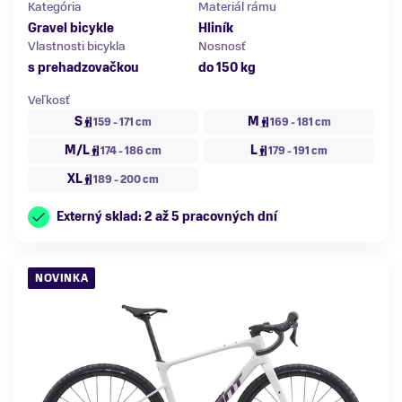
Kategória
Materiál rámu
Gravel bicykle
Hliník
Vlastnosti bicykla
Nosnosť
s prehadzovačkou
do 150 kg
Veľkosť
S
M
159 - 171 cm
169 - 181 cm
M/L
L
174 - 186 cm
179 - 191 cm
XL
189 - 200 cm
Externý sklad: 2 až 5 pracovných dní
NOVINKA