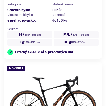
Kategória
Materiál rámu
Gravel bicykle
Hliník
Vlastnosti bicykla
Nosnosť
s prehadzovačkou
do 150 kg
Veľkosť
M
M/L
169 - 181 cm
174 - 186 cm
L
XL
179 - 191 cm
189 - 200 cm
Externý sklad: 2 až 5 pracovných dní
NOVINKA