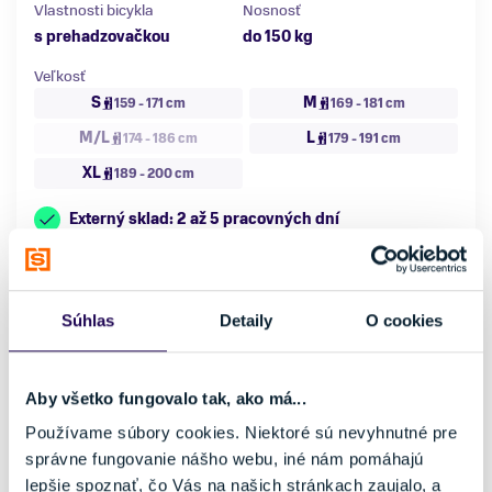
Vlastnosti bicykla
Nosnosť
s prehadzovačkou
do 150 kg
Veľkosť
S
M
159 - 171 cm
169 - 181 cm
M/L
L
174 - 186 cm
179 - 191 cm
XL
189 - 200 cm
Externý sklad: 2 až 5 pracovných dní
NOVINKA
Súhlas
Detaily
O cookies
Aby všetko fungovalo tak, ako má...
Používame súbory cookies. Niektoré sú nevyhnutné pre
správne fungovanie nášho webu, iné nám pomáhajú
lepšie spoznať, čo Vás na našich stránkach zaujalo, a