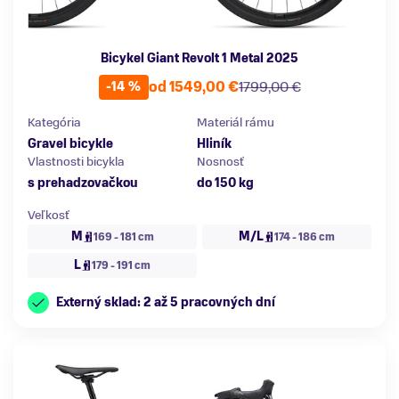
Bicykel Giant Revolt 1 Metal 2025
od 1549,00 €
1799,00 €
-14 %
Kategória
Materiál rámu
Gravel bicykle
Hliník
Vlastnosti bicykla
Nosnosť
s prehadzovačkou
do 150 kg
Veľkosť
M
M/L
169 - 181 cm
174 - 186 cm
L
179 - 191 cm
Externý sklad: 2 až 5 pracovných dní