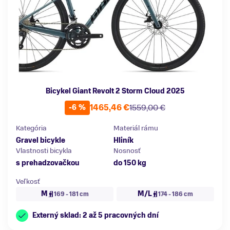
Bicykel Giant Revolt 2 Storm Cloud 2025
1465,46 €
1559,00 €
-6 %
Kategória
Materiál rámu
Gravel bicykle
Hliník
Vlastnosti bicykla
Nosnosť
s prehadzovačkou
do 150 kg
Veľkosť
M
M/L
169 - 181 cm
174 - 186 cm
Externý sklad: 2 až 5 pracovných dní