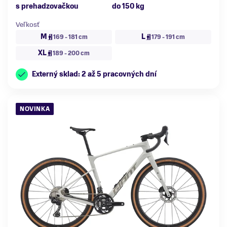
s prehadzovačkou
do 150 kg
Veľkosť
M
L
169 - 181 cm
179 - 191 cm
XL
189 - 200 cm
Externý sklad: 2 až 5 pracovných dní
NOVINKA