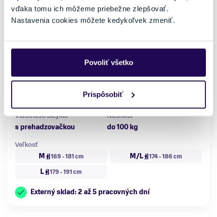
vďaka tomu ich môžeme priebežne zlepšovať.
Nastavenia cookies môžete kedykoľvek zmeniť.
Bicykel Giant Revolt 0 Ocean Wave 2026
Povoliť všetko
1879,06 €
1999,00 €
-6 %
Kategória
Materiál rámu
Prispôsobiť
Gravel bicykle
Hliník
Vlastnosti bicykla
Nosnosť
s prehadzovačkou
do 100 kg
Veľkosť
M
M/L
169 - 181 cm
174 - 186 cm
L
179 - 191 cm
Externý sklad: 2 až 5 pracovných dní