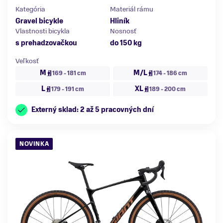
Kategória
Materiál rámu
Gravel bicykle
Hliník
Vlastnosti bicykla
Nosnosť
s prehadzovačkou
do 150 kg
Veľkosť
M
M/L
169 - 181 cm
174 - 186 cm
L
XL
179 - 191 cm
189 - 200 cm
Externý sklad: 2 až 5 pracovných dní
NOVINKA