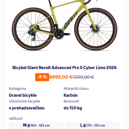
Bicykel Giant Revolt Advanced Pro 0 Cyber Lime 2026
6699,00 €
7299,00 €
-8 %
Kategória
Materiál rámu
Gravel bicykle
Karbón
Vlastnosti bicykla
Nosnosť
s prehadzovačkou
do 150 kg
Veľkosť
M
L
169 - 181 cm
179 - 191 cm