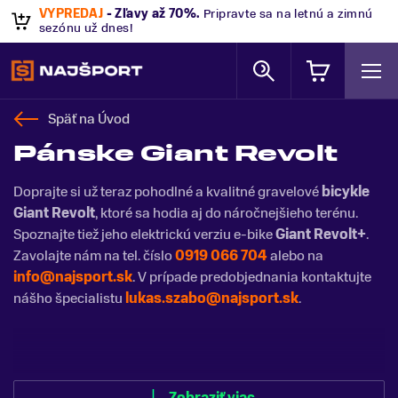
VÝPREDAJ
- Zľavy až 70%
.
Pripravte sa na letnú a zimnú
sezónu už dnes!
Späť na
Úvod
Pánske Giant Revolt
Doprajte si už teraz pohodlné a kvalitné gravelové
bicykle
Giant Revolt
, ktoré sa hodia aj do náročnejšieho terénu.
Spoznajte tiež jeho elektrickú verziu e-bike
Giant Revolt+
.
Zavolajte nám na tel. číslo
0919 066 704
alebo na
info@najsport.sk
. V prípade predobjednania kontaktujte
nášho špecialistu
lukas.szabo@najsport.sk
.
Zobraziť menej