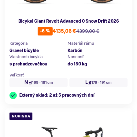
Bicykel Giant Revolt Advanced 0 Snow Drift 2026
4135,06 €
4399,00 €
-6 %
Kategória
Materiál rámu
Gravel bicykle
Karbón
Vlastnosti bicykla
Nosnosť
s prehadzovačkou
do 150 kg
Veľkosť
M
L
169 - 181 cm
179 - 191 cm
Externý sklad: 2 až 5 pracovných dní
NOVINKA