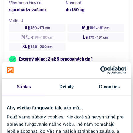
Vlastnosti bicykla
Nosnosť
s prehadzovačkou
do 150 kg
Veľkosť
S
M
159 - 171 cm
169 - 181 cm
M/L
L
174 - 186 cm
179 - 191 cm
XL
189 - 200 cm
Externý sklad: 2 až 5 pracovných dní
NOVINKA
Súhlas
Detaily
O cookies
Aby všetko fungovalo tak, ako má...
Používame súbory cookies. Niektoré sú nevyhnutné pre
správne fungovanie nášho webu, iné nám pomáhajú
lepšie spoznať, čo Vás na našich stránkach zaujalo, a