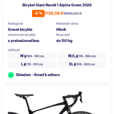
Bicykel Giant Revolt 1 Alpine Green 2026
1738,06 €
1849,00 €
-6 %
Kategória
Materiál rámu
Gravel bicykle
Hliník
Vlastnosti bicykla
Nosnosť
s prehadzovačkou
do 150 kg
Veľkosť
M
M/L
169 - 181 cm
174 - 186 cm
L
XL
179 - 191 cm
189 - 200 cm
Skladom - Ihneď k odberu