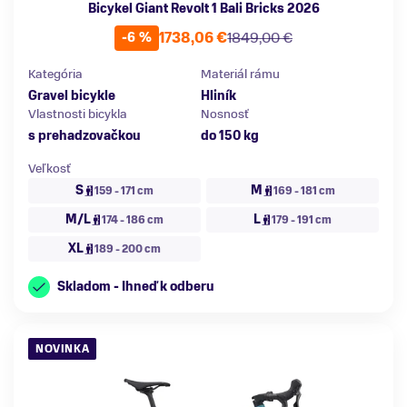
Bicykel Giant Revolt 1 Bali Bricks 2026
1738,06 €
1849,00 €
-6 %
Kategória
Materiál rámu
Gravel bicykle
Hliník
Vlastnosti bicykla
Nosnosť
s prehadzovačkou
do 150 kg
Veľkosť
S
M
159 - 171 cm
169 - 181 cm
M/L
L
174 - 186 cm
179 - 191 cm
XL
189 - 200 cm
Skladom - Ihneď k odberu
NOVINKA