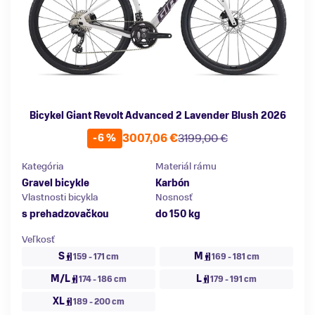
Bicykel Giant Revolt Advanced 2 Lavender Blush 2026
3007,06 €
3199,00 €
-6 %
Kategória
Materiál rámu
Gravel bicykle
Karbón
Vlastnosti bicykla
Nosnosť
s prehadzovačkou
do 150 kg
Veľkosť
S
M
159 - 171 cm
169 - 181 cm
M/L
L
174 - 186 cm
179 - 191 cm
XL
189 - 200 cm