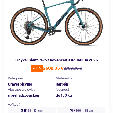
Bicykel Giant Revolt Advanced 3 Aquarium 2026
2602,86 €
2769,00 €
-6 %
Kategória
Materiál rámu
Gravel bicykle
Karbón
Vlastnosti bicykla
Nosnosť
s prehadzovačkou
do 150 kg
Veľkosť
S
M
159 - 171 cm
169 - 181 cm