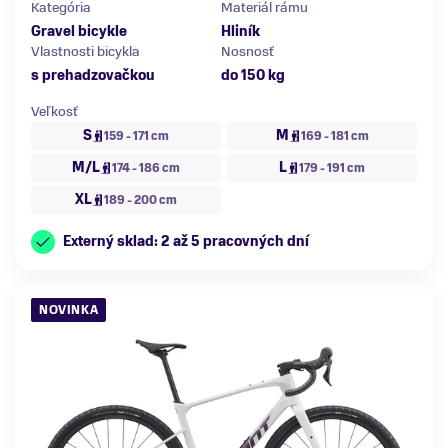
Kategória
Materiál rámu
Gravel bicykle
Hliník
Vlastnosti bicykla
Nosnosť
s prehadzovačkou
do 150 kg
Veľkosť
S
M
159 - 171 cm
169 - 181 cm
M/L
L
174 - 186 cm
179 - 191 cm
XL
189 - 200 cm
Externý sklad: 2 až 5 pracovných dní
NOVINKA