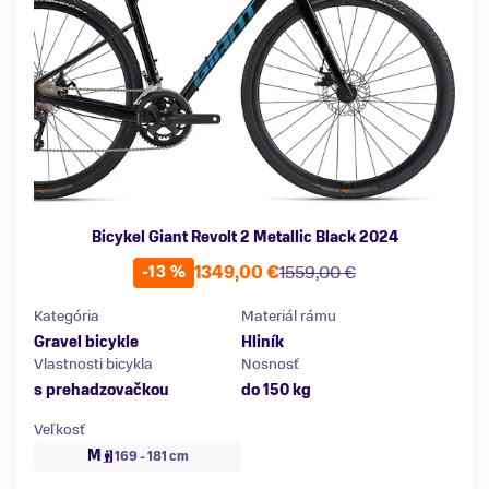
Bicykel Giant Revolt 2 Metallic Black 2024
1349,00 €
1559,00 €
-13 %
Kategória
Materiál rámu
Gravel bicykle
Hliník
Vlastnosti bicykla
Nosnosť
s prehadzovačkou
do 150 kg
Veľkosť
M
169 - 181 cm