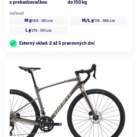
s prehadzovačkou
do 150 kg
Veľkosť
M
M/L
169 - 181 cm
174 - 186 cm
L
179 - 191 cm
Externý sklad: 2 až 5 pracovných dní