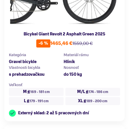
Bicykel Giant Revolt 2 Asphalt Green 2025
1465,46 €
1559,00 €
-6 %
Kategória
Materiál rámu
Gravel bicykle
Hliník
Vlastnosti bicykla
Nosnosť
s prehadzovačkou
do 150 kg
Veľkosť
M
M/L
169 - 181 cm
174 - 186 cm
L
XL
179 - 191 cm
189 - 200 cm
Externý sklad: 2 až 5 pracovných dní