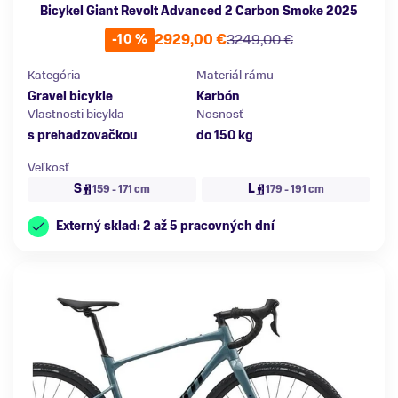
Bicykel Giant Revolt Advanced 2 Carbon Smoke 2025
2929,00 €
3249,00 €
-10 %
Kategória
Materiál rámu
Gravel bicykle
Karbón
Vlastnosti bicykla
Nosnosť
s prehadzovačkou
do 150 kg
Veľkosť
S
L
159 - 171 cm
179 - 191 cm
Externý sklad: 2 až 5 pracovných dní