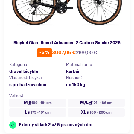
Bicykel Giant Revolt Advanced 2 Carbon Smoke 2026
3007,06 €
3199,00 €
-6 %
Kategória
Materiál rámu
Gravel bicykle
Karbón
Vlastnosti bicykla
Nosnosť
s prehadzovačkou
do 150 kg
Veľkosť
M
M/L
169 - 181 cm
174 - 186 cm
L
XL
179 - 191 cm
189 - 200 cm
Externý sklad: 2 až 5 pracovných dní