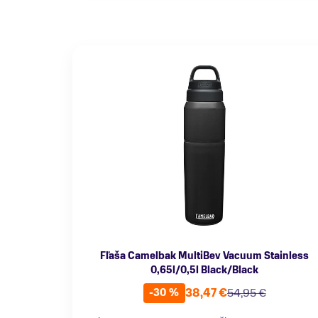
Fľaša Camelbak MultiBev Vacuum Stainless
0,65l/0,5l Black/Black
38,47 €
54,95 €
-30 %