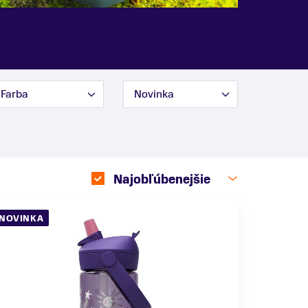
Farba
Novinka
Najobľúbenejšie
NOVINKA