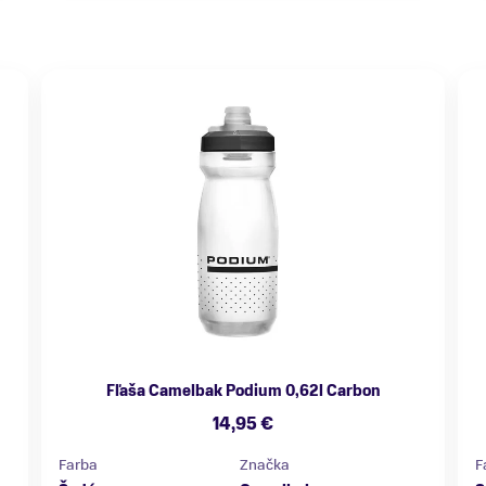
Fľaša Camelbak Podium 0,62l Carbon
14,95 €
Farba
Značka
F