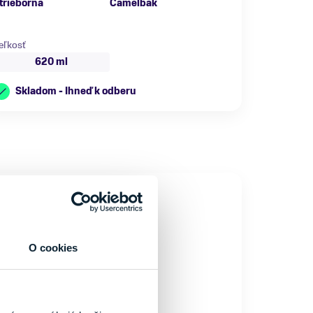
trieborná
Camelbak
eľkosť
620 ml
Skladom - Ihneď k odberu
NOVINKA
O cookies