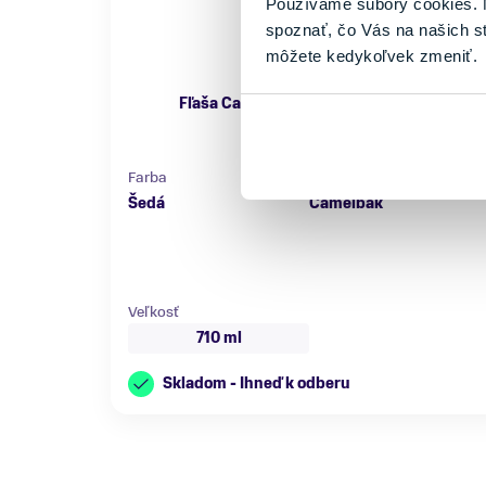
Používame súbory cookies. N
spoznať, čo Vás na našich s
môžete kedykoľvek zmeniť.
Fľaša Camelbak Podium 0,71 l Smoke
15,95 €
Farba
Značka
Šedá
Camelbak
Veľkosť
710 ml
Skladom - Ihneď k odberu