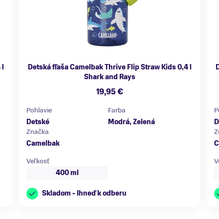
 l
Detská fľaša Camelbak Thrive Flip Straw Kids 0,4 l
D
Shark and Rays
19,95 €
Pohlavie
Farba
P
Detské
Modrá, Zelená
D
Značka
Z
Camelbak
C
Veľkosť
V
400 ml
Skladom - Ihneď k odberu