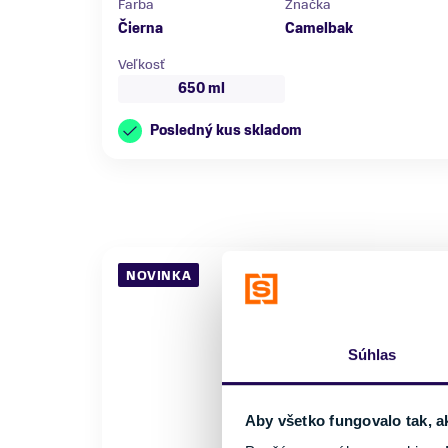
Farba
Značka
Čierna
Camelbak
Veľkosť
650 ml
Posledný kus skladom
NOVINKA
Súhlas
Aby všetko fungovalo tak, a