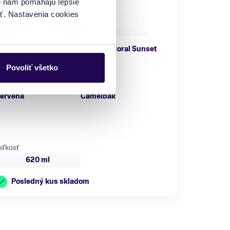
é nám pomáhajú lepšie
ť. Nastavenia cookies
Fľaša Camelbak Podium 0,62l Coral Sunset
14,95 €
Povoliť všetko
arba
Značka
ervená
Camelbak
eľkosť
620 ml
Posledný kus skladom