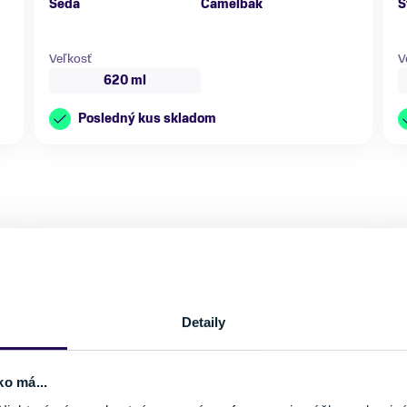
Šedá
Camelbak
S
Veľkosť
V
620 ml
Posledný kus skladom
NOVINKA
Detaily
ko má...