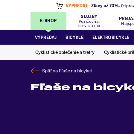
VÝPREDAJ
- Zľavy až 70%
.
Pripravte sa na let
SLUŽBY
PREDA
E-SHOP
Požičovňa,
Najšp
servis a iné
VÝPREDAJ
BICYKLE
ELEKTROBICYKLE
Cyklistické oblečenie a tretry
Cyklistické pri
Späť na
Fľaše na bicykel
Fľaše na bicy