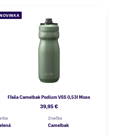
NOVINKA
Fľaša Camelbak Podium VSS 0,53l Moss
39,95 €
arba
Značka
elená
Camelbak