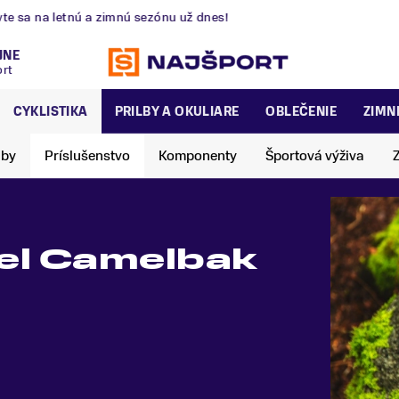
nú a zimnú sezónu už dnes!
JNE
ort
CYKLISTIKA
PRILBY A OKULIARE
OBLEČENIE
ZIMN
lby
Príslušenstvo
Komponenty
Športová výživa
kel Camelbak