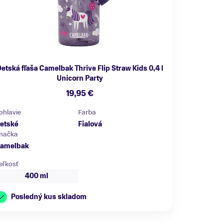
etská fľaša Camelbak Thrive Flip Straw Kids 0,4 l
Unicorn Party
19,95 €
ohlavie
Farba
etské
Fialová
načka
amelbak
eľkosť
400 ml
Posledný kus skladom