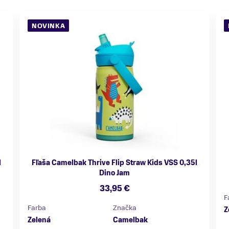
NOVINKA
l
Fľaša Camelbak Thrive Flip Straw Kids VSS 0,35l
Dino Jam
33,95 €
F
Farba
Značka
Z
Zelená
Camelbak