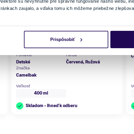
iektoré sú nevyhnutné pre správne fungovanie nášho webu, in
tránkach zaujalo, a vďaka tomu ich môžeme priebežne zlepšova
Detská fľaša Camelbak Thrive Flip Straw Kids 0,4 l
Rainbow Floral
Prispôsobiť
19,95 €
F
Pohlavie
Farba
Č
Detské
Červená, Ružová
Značka
Camelbak
Veľkosť
V
400 ml
Skladom - Ihneď k odberu