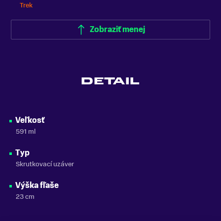
Trek
Zobraziť menej
DETAIL
Veľkosť
591 ml
Typ
Skrutkovací uzáver
Výška fľaše
23 cm