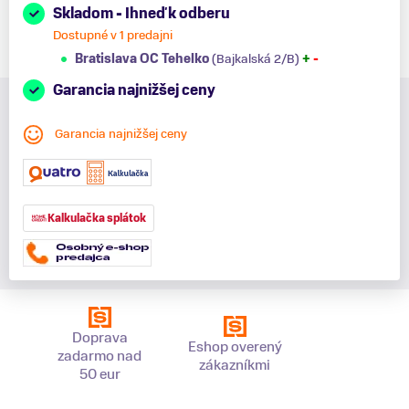
Skladom - Ihneď k odberu
Dostupné v 1 predajni
Bratislava OC Tehelko
(Bajkalská 2/B)
+
-
Garancia najnižšej ceny
Garancia najnižšej ceny
Kalkulačka splátok
Doprava
Eshop overený
zadarmo nad
zákazníkmi
50 eur