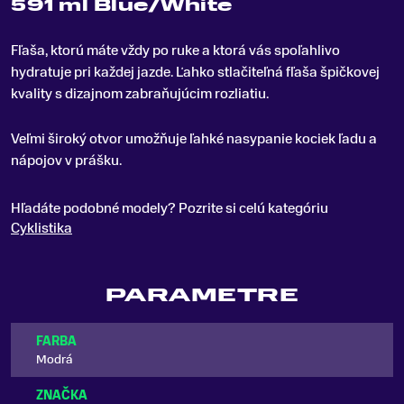
591 ml Blue/White
Fľaša, ktorú máte vždy po ruke a ktorá vás spoľahlivo
hydratuje pri každej jazde
.
Ľahko stlačiteľná fľaša špičkovej
kvality s dizajnom zabraňujúcim rozliatiu.
Veľmi široký otvor umožňuje ľahké nasypanie kociek ľadu a
nápojov v prášku.
Hľadáte podobné modely? Pozrite si celú kategóriu
Cyklistika
PARAMETRE
FARBA
Modrá
ZNAČKA