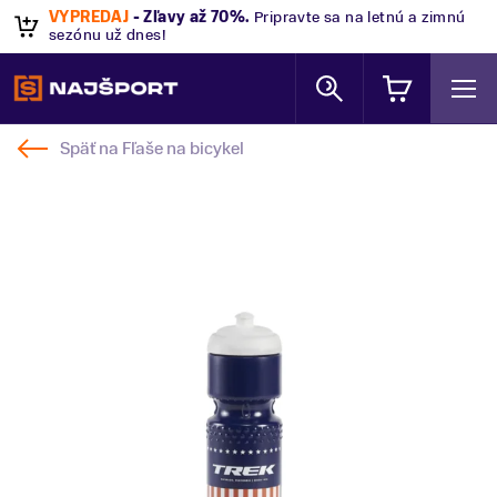
VÝPREDAJ
- Zľavy až 70%
.
Pripravte sa na letnú a zimnú
sezónu už dnes!
Späť na
Fľaše na bicykel