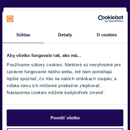
Potrebujete viac informácii? Sme tu
pre vás.
Súhlas
Detaily
O cookies
VAŠE MENO:
Aby všetko fungovalo tak, ako má...
E-MAIL:
Používame súbory cookies. Niektoré sú nevyhnutné pre
správne fungovanie nášho webu, iné nám pomáhajú
Zobraziť viac
lepšie spoznať, čo Vás na našich stránkach zaujalo, a
vďaka tomu ich môžeme priebežne zlepšovať.
TELEFÓNNE ČÍSLO:
Nastavenia cookies môžete kedykoľvek zmeniť.
SPRÁVA:
Povoliť všetko