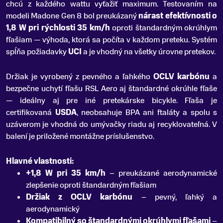
chcú z každého wattu vyťažiť maximum
.
Testovaním na
modeli Madone Gen 8 bol preukázaný
nárast efektívnosti o
1,8 W pri rýchlosti 35 km/h
oproti štandardným okrúhlym
fľašiam — výhoda, ktorá sa počíta v každom preteku. Systém
spĺňa požiadavky
UCI
a je vhodný na všetky úrovne pretekov.
Držiak je vyrobený z pevného a ľahkého
OCLV karbónu
a
bezpečne uchytí fľašu RSL Aero aj štandardné okrúhle fľaše
— ideálny aj pre iné pretekárske bicykle. Fľaša je
certifikovaná
USDA
, neobsahuje BPA ani ftaláty a spolu s
uzáverom je vhodná do umývačky riadu aj recyklovateľná. V
balení je priložené montážne príslušenstvo.
Hlavné vlastnosti:
+1,8 W pri 35 km/h
– preukázané aerodynamické
zlepšenie oproti štandardným fľašiam
Držiak z OCLV karbónu
– pevný, ľahký a
aerodynamický
Kompatibilný so štandardnými okrúhlymi fľašami
–