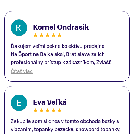
Kornel Ondrasik
Ďakujem veľmi pekne kolektívu predajne
NajŠport na Bajkalskej, Bratislava za ich
profesionálny prístup k zákazníkom; Zvlášť
ďakujem špecialistovi Martinovi Gunišovi za
Čítať viac
jeho odbornú pomoc pri kúpe nových lyží a
lyžiarskej obuvi, ako aj prilby.. všetko značka
Atomic; Pán Martin Guniš mi svojou
Eva Veľká
odbornosťou otvoril nové obzory a dozvedel
som sa, vďaka jeho profesionálnemu prístupu k
zákazníkovi, up-to-date informácie o nových
Zakupila som si dnes v tomto obchode bezky s
trendoch v lyžiarských technológiách; Z
viazanim, topanky bezecke, snowbord topanky,