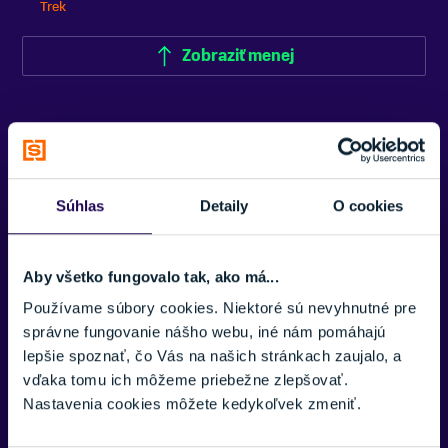
Trek
Zobraziť menej
Súhlas
Detaily
O cookies
Potrebujete viac informácii? Sme tu
pre vás.
Aby všetko fungovalo tak, ako má...
VAŠE MENO:
Používame súbory cookies. Niektoré sú nevyhnutné pre
správne fungovanie nášho webu, iné nám pomáhajú
lepšie spoznať, čo Vás na našich stránkach zaujalo, a
vďaka tomu ich môžeme priebežne zlepšovať.
E-MAIL:
Nastavenia cookies môžete kedykoľvek zmeniť.