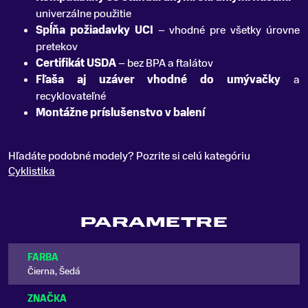
univerzálne použitie
Spĺňa požiadavky UCI
– vhodné pre všetky úrovne
pretekov
Certifikát USDA
– bez BPA a ftalátov
Fľaša aj uzáver vhodné do umývačky
a
recyklovateľné
Montážne príslušenstvo v balení
Hľadáte podobné modely? Pozrite si celú kategóriu
Cyklistika
PARAMETRE
FARBA
Čierna, Šedá
ZNAČKA