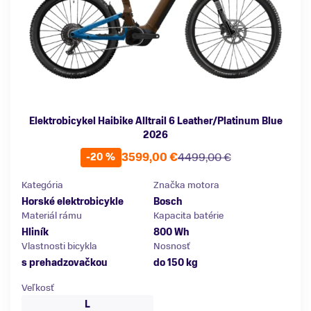
Elektrobicykel Haibike Alltrail 6 Leather/Platinum Blue
2026
3599,00 €
4499,00 €
-20 %
Kategória
Značka motora
Horské elektrobicykle
Bosch
Materiál rámu
Kapacita batérie
Hliník
800 Wh
Vlastnosti bicykla
Nosnosť
s prehadzovačkou
do 150 kg
Veľkosť
L