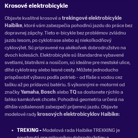
Krosové elektrobicykle
Objavte kvalitné krosové a
treking
ové elektrobicykle
Haibike
, ktoré vám zabezpečia pohodlnú jazdu do práce bez
dopravnej zápchy. Tieto e-bicykle bez problémov zvládnu
jazdu lesom, po cyklotrase alebo aj niekoľkodňový
cyklovýlet. Sú pripravené na akékoľvek dobrodružstvo na
dvoch kolesách. Elektrobicykle sú štandardne vybavené
svetlami, blatníkmi a nosičom, sú ideálne pre mestské ulice,
dlhé cyklotrasy alebo lesné cesty. Môžete jednoducho
prispôsobiť výbavu podľa potrieb - od fľaše s vodou cez
tašku až po prídavnú batériu. S výkonnými e-motormi od
značky
Yamaha
,
Bosch
alebo
TQ
sa dostanete rýchlo a
ľahko kamkoľvek chcete. Pohodlná geometria určená na
dlhšie vzdialenosti zabezpečí príjemnú jazdu. Objavte
modelové rady
krosových elektrobicyklov Haibike:
TREKING -
Modelová rada Haibike TREKKING je
navrhnutá pre milovníkov dobrodružstiev a