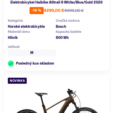
Elektrobicykel Haibike Alltrail 8 White/Blue/Gold 2026
4299,00 €
4999,00 €
-14 %
Kategória
Značka motora
Horské elektrobicykle
Bosch
Materiál rámu
Kapacita batérie
Hliník
800 Wh
Veľkosť
M
Posledný kus skladom
NOVINKA