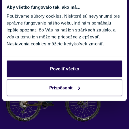
HARDSEVEN
- Haibike HARDSEVEN predstavuje
Aby všetko fungovalo tak, ako má...
rôznorodú kolekciu elektrických hardtail horských
bicyklov, ktoré sú ideálne pre prieskum prírody a
Používame súbory cookies. Niektoré sú nevyhnutné pre
pohodlné jazdenie po lesných cestičkách aj mestskej
správne fungovanie nášho webu, iné nám pomáhajú
dlažbe. S ich ľahkou konštrukciou, výkonnými motormi
lepšie spoznať, čo Vás na našich stránkach zaujalo, a
a odolnými komponentmi ponúkajú HARDSEVEN
vďaka tomu ich môžeme priebežne zlepšovať.
modely spoľahlivý výkon a všestrannosť pre jazdcov
Nastavenia cookies môžete kedykoľvek zmeniť.
všetkých úrovní. Dokonalá voľba pre tých, ktorí
hľadajú kvalitný vstup do sveta eMTB.
Povoliť všetko
Prispôsobiť