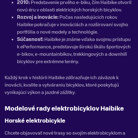
2010:
Predstavenie prvého e-biku, čím Haibike otvoril
novú éru v oblasti elektrických horských bicyklov.
Rozvoj a inovácie:
Počas nasledujúcich rokov
Haibike pokračuje v inováciách a rozširovaní svojho
portfólia o nové modely a technológie.
Súčasnosť:
Haibike je známe vďaka svojmu prístupu
k ePerformance, predstavuje širokú škálu športových
e-bikov, e-mountainbikov, trekkingových a downhill
bicyklov pre extrémne terény.
Každý krok v histórii Haibike zdôrazňuje ich záväzok k
inovácii, kvalite a vytváraniu bicyklov, ktoré poskytujú
vynikajúci výkon a jazdné zážitky.
Modelové rady elektrobicyklov Haibike
Horské elektrobicykle
Chcete objavovať nové trasy so svojím elektrobicyklom a