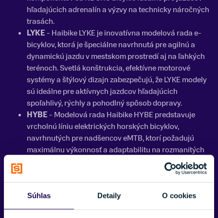
hľadajúcich adrenalín a výzvy na technicky náročných
trasách.
LYKE
- Haibike LYKE je inovatívna modelová rada e-
bicyklov, ktorá je špeciálne navrhnutá pre agilnú a
dynamickú jazdu v mestskom prostredí aj na ľahkých
terénoch. Svetlá konštrukcia, efektívne motorové
systémy a štýlový dizajn zabezpečujú, že LYKE modely
sú ideálne pre aktívnych jazdcov hľadajúcich
spoľahlivý, rýchly a pohodlný spôsob dopravy.
HYBE
- Modelová rada Haibike HYBE predstavuje
vrcholnú líniu elektrických horských bicyklov,
navrhnutých pre nadšencov eMTB, ktorí požadujú
maximálnu výkonnosť a adaptabilitu na rozmanitých
terénoch. Tieto bicykle vynikajú pokročilou
technológiou pohonu, výnimočným odpružením a
prispôsobivým dizajnom, čím umožňujú jazdcovi
dokonalú kontrolu a komfort pri zdolávaní náročných
Súhlas
Detaily
O cookies
trailov a technických sekcií.