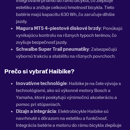
integrované priamo do rámu bicykla, čo zlepšuje
estetiku a znižuje celkovú hmotnosť bicykla. Tieto
batérie majú kapacitu 630 Wh, čo zaručuje dlhšie
jazdy.
Magura MT5 4-piestové diskové brzdy
: Ponúkajú
vynikajúcu kontrolu na rôznych typoch terénov, čo
zvyšuje bezpečnosť jazdy.
Schwalbe Super Trail pneumatiky
: Zabezpečujú
výbornú trakciu a stabilitu na rôznych povrchoch.
Prečo si vybrať Haibike?
Inovatívne technológie
: Haibike je na čele vývoja s
technológiami, ako sú výkonné motory Bosch a
Yamaha, ktoré poskytujú výnimočnú akceleráciu a
pomoc pri stúpaniach.
Dizajn a integrácia
: Elektrobicykle Haibike sú
navrhnuté s dôrazom na estetiku a funkčnosť.
Integrácia batérie a motoru do rámu bicykla zlepšuje