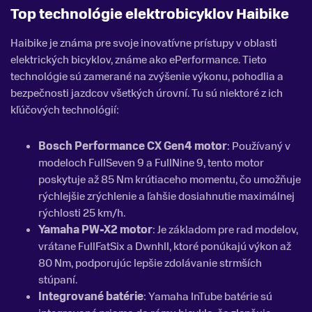
Top technológie elektrobicyklov Haibike
Haibike je známa pre svoje inovatívne prístupy v oblasti
elektrických bicyklov, známe ako ePerformance. Tieto
technológie sú zamerané na zvýšenie výkonu, pohodlia a
bezpečnosti jazdcov všetkých úrovní. Tu sú niektoré z ich
kľúčových technológií:
Bosch Performance CX Gen4 motor
: Používaný v
modeloch FullSeven 9 a FullNine 9, tento motor
poskytuje až 85 Nm krútiaceho momentu, čo umožňuje
rýchlejšie zrýchlenie a ľahšie dosiahnutie maximálnej
rýchlosti 25 km/h.
Yamaha PW-X2 motor
: Je základom pre rad modelov,
vrátane FullFatSix a Dwnhll, ktoré ponúkajú výkon až
80 Nm, podporujúc lepšie zdolávanie strmších
stúpaní.
Integrované batérie
: Yamaha InTube batérie sú