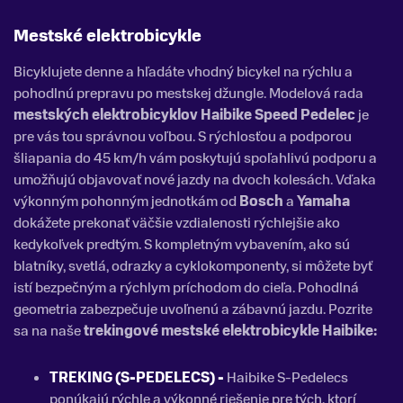
Mestské elektrobicykle
Bicyklujete denne a hľadáte vhodný bicykel na rýchlu a
pohodlnú prepravu po mestskej džungle. Modelová rada
mestských elektrobicyklov Haibike Speed Pedelec
je
pre vás tou správnou voľbou. S rýchlosťou a podporou
šliapania do 45 km/h vám poskytujú spoľahlivú podporu a
umožňujú objavovať nové jazdy na dvoch kolesách. Vďaka
výkonným pohonným jednotkám od
Bosch
a
Yamaha
dokážete prekonať väčšie vzdialenosti rýchlejšie ako
kedykoľvek predtým. S kompletným vybavením, ako sú
blatníky, svetlá, odrazky a cyklokomponenty, si môžete byť
istí bezpečným a rýchlym príchodom do cieľa. Pohodlná
geometria zabezpečuje uvoľnenú a zábavnú jazdu. Pozrite
sa na naše
trekingové mestské elektrobicykle Haibike:
TREKING (S-PEDELECS) -
Haibike S-Pedelecs
ponúkajú rýchle a výkonné riešenie pre tých, ktorí