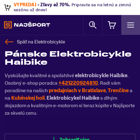
VÝPREDAJ
- Zľavy až 70%
.
Pripravte sa na letnú a zimnú
sezónu už dnes!
Späť na
Elektrobicykle
Pánske Elektrobicykle
Haibike
Vyskúšajte kvalitné a spoľahlivé
elektrobicykle Haibike
.
Osobný e-shop poradca
+421220924810
. Radi vám
poradíme na našich
predajniach v Bratislave
,
Trenčíne
a
na
Kubínskej holi
.
Elektrobicykel Haibike
s dlhým
dojazdom a kvalitným e-motorom si teraz kúpite v Najšporte
za skvelú cenu.