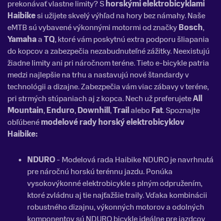
prekonávať vlastne limity? S
horskými elektrobicyklami
Haibike
si užijete skvelý výhľad na hory bez námahy. Naše
eMTB sú vybavené výkonnými motormi od značky
Bosch
,
Yamaha
a
TQ
, ktoré vám poskytnú extra podporu šliapania
do kopcov a zabezpečia nezabudnuteľné zážitky. Neexistujú
žiadne limity ani pri náročnom teréne. Tieto e-bicykle patria
medzi najlepšie na trhu a nastavujú nové štandardy v
technológii a dizajne. Zabezpečia vám viac zábavy v teréne,
pri strmých stúpaniach aj z kopca. Nech už preferujete
All
Mountain
,
Enduro
,
Downhill
,
Trail
alebo
Fat
. Spoznajte
obľúbené
modelové rady horský elektrobicyklov
Haibike:
NDURO
- Modelová rada Haibike NDURO je navrhnutá
pre náročnú horskú terénnu jazdu. Ponúka
vysokovýkonné elektrobicykle s plným odpružením,
ktoré zvládnu aj tie najťažšie traily. Vďaka kombinácii
robustného dizajnu, výkonných motorov a odolných
komponentov sú NDURO bicykle ideálne pre jazdcov