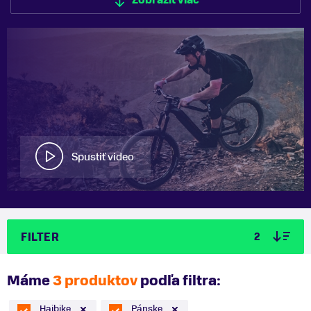
Zobraziť viac
Zobraziť menej
Spustiť video
FILTER
2
Máme
3 produktov
podľa filtra:
Haibike
Pánske