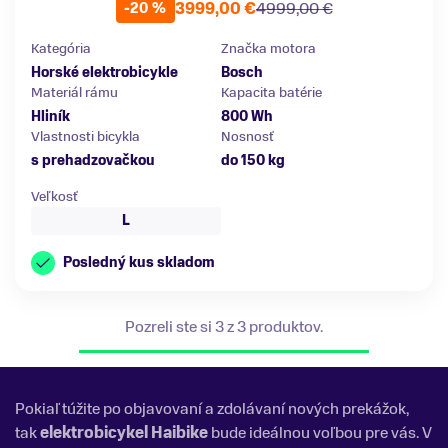
3999,00 €
4999,00 €
-20 %
Kategória
Značka motora
Horské elektrobicykle
Bosch
Materiál rámu
Kapacita batérie
Hliník
800 Wh
Vlastnosti bicykla
Nosnosť
s prehadzovačkou
do 150 kg
Veľkosť
L
Posledný kus skladom
Pozreli ste si 3 z 3 produktov.
Pokiaľ túžite po objavovaní a zdolávaní nových prekážok,
tak
elektrobicykel Haibike
bude ideálnou voľbou pre vás. V