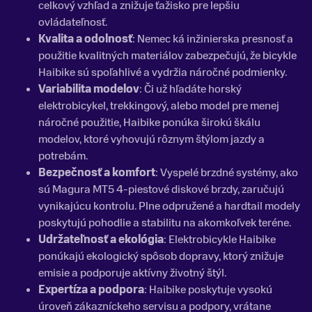
celkový vzhľad a znižuje ťažisko pre lepšiu
ovládateľnosť.
Kvalita a odolnosť
: Nemec ká inžinierska presnosť a
použitie kvalitných materiálov zabezpečujú, že bicykle
Haibike sú spoľahlivé a vydržia náročné podmienky.
Variabilita modelov
: Či už hľadáte horský
elektrobicykel, trekkingový, alebo model pre menej
náročné použitie, Haibike ponúka širokú škálu
modelov, ktoré vyhovujú rôznym štýlom jazdy a
potrebám.
Bezpečnosť a komfort
: Vyspelé brzdné systémy, ako
sú Magura MT5 4-piestové diskové brzdy, zaručujú
vynikajúcu kontrolu. Plne odpružené a hardtail modely
poskytujú pohodlie a stabilitu na akomkoľvek teréne.
Udržateľnosť a ekológia
: Elektrobicykle Haibike
ponúkajú ekologický spôsob dopravy, ktorý znižuje
emisie a podporuje aktívny životný štýl.
Expertíza a podpora
: Haibike poskytuje vysokú
úroveň zákazníckeho servisu a podpory, vrátane