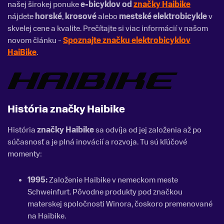
našej širokej ponuke
e-bicyklov od
značky Haibike
nájdete
horské
,
krosové
alebo
mestské elektrobicykle
v
skvelej cene a kvalite. Prečítajte si viac informácií v našom
novom článku -
Spoznajte značku elektrobicyklov
HaiBike
.
História značky Haibike
História
značky Haibike
sa odvíja od jej založenia až po
súčasnosť a je plná inovácií a rozvoja. Tu sú kľúčové
momenty:
1995:
Založenie Haibike v nemeckom meste
Schweinfurt. Pôvodne produkty pod značkou
materskej spoločnosti Winora, čoskoro premenované
na Haibike.