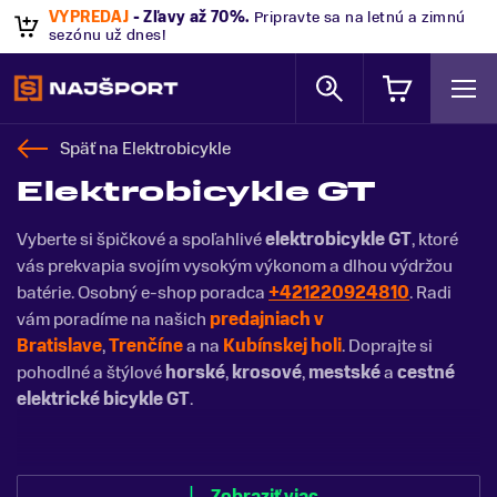
VÝPREDAJ
- Zľavy až 70%
.
Pripravte sa na letnú a zimnú
sezónu už dnes!
Späť na
Elektrobicykle
Elektrobicykle GT
Vyberte si špičkové a spoľahlivé
elektrobicykle GT
, ktoré
vás prekvapia svojím vysokým výkonom a dlhou výdržou
batérie. Osobný e-shop poradca
+421220924810
. Radi
vám poradíme na našich
predajniach v
Bratislave
,
Trenčíne
a na
Kubínskej holi
. Doprajte si
pohodlné a štýlové
horské
,
krosové
,
mestské
a
cestné
elektrické bicykle GT
.