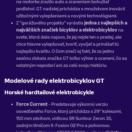
na motorke zrazilo auto a zraneniam bohužiaľ
podľahol. GT naďalej prichádza s množstvom inovácií
užitočnými vylepšeniami a novými technológiami.
Z "garážového projektu" vyrástla
jedna z najlepších a
najväčších značiek bicyklov a elektrobicyklov
na
svete, ktorá dala najavo, že jej nejde len o predaj, ale
chce hlavne vylepšovať, tvoriť, vyvíjať a prinášať tú
najlepšiu kvalitu. O čom značí aj fakt, že za jednu
sezónu získala značka GT toľko výhier a ocenení, čo sa
ostatným nepodarí ani za celú svoju históriu.
Modelové rady elektrobicyklov GT
Horské hardtailové elektrobicykle
Force Current
- Predstavuje výkonnú verziu
osvedčeného Force, ktorý prichádza s 29" kolesami,
150 mm zdvihom, vidlicou SR Suntour Zeron 35,
zadným tlmičom X-Fusion 02 Pro a pohonnou