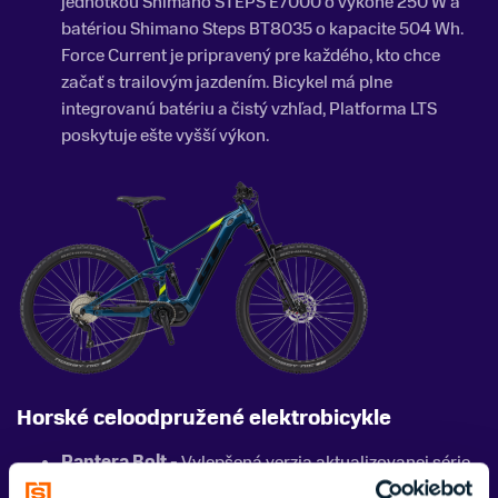
jednotkou Shimano STEPS E7000 o výkone 250 W a
batériou Shimano Steps BT8035 o kapacite 504 Wh.
Force Current je pripravený pre každého, kto chce
začať s trailovým jazdením. Bicykel má plne
integrovanú batériu a čistý vzhľad, Platforma LTS
poskytuje ešte vyšší výkon.
Horské celoodpružené elektrobicykle
Pantera Bolt -
Vylepšená verzia aktualizovanej série.
Vyskúšajte svetoznámy 12 rýchlostný pohon Sram SX