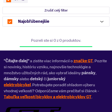
Zrušiť celý filter
Najobľúbenejšie
Pozreli ste si 0 z 0 produktov.
"Čítajte ďalej"
a zistite viac informácií o
značke GT
. Pozrite
si novinky, históriu vzniku, najnovšie technológie a
množstvo užitočných rád, ako vybrať ideálny
pánsky
,
dámsky
alebo
detský
či
juniorský
elektrobicykel
. Potrebujete poradiť ohľadom výberu
vhodnej veľkosti? Odporúčame vám prečítať si článok -
Tabuľka veľkostí bicyklov a elektrobicyklov GT
.