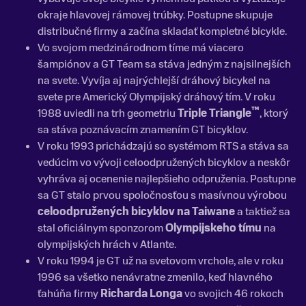
okraje hlavovej rámovej trúbky. Postupne skupuje
distribučné firmy a začína skladať kompletné bicykle.
Vo svojom medzinárodnom tíme má viacero
šampiónov a GT Team sa stáva jedným z najsilnejších
na svete. Vyvíja aj najrýchlejší dráhový bicykel na
svete pre Americký Olympijský dráhový tím. V roku
™
1988 uviedli na trh geometriu
Triple Triangle
,
ktorý
sa stáva poznávacím znamením GT bicyklov.
V roku 1993 prichádzajú so systémom RTS a stáva sa
vedúcim vo vývoji celoodpružených bicyklov a neskôr
vyhráva aj ocenenie najlepšieho odpruženia. Postupne
sa GT stalo prvou spoločnosťou s masívnou výrobou
celoodpružených bicyklov na Taiwane
a taktiež sa
stal oficiálnym sponzorom
Olympijskeho tímu
na
olympijských hrách v Atlante.
V roku 1994 je GT už na svetovom vrchole, ale v roku
1996 sa všetko nenávratne zmenilo, keď hlavného
ťahúňa firmy
Richarda Longa
vo svojich 46 rokoch