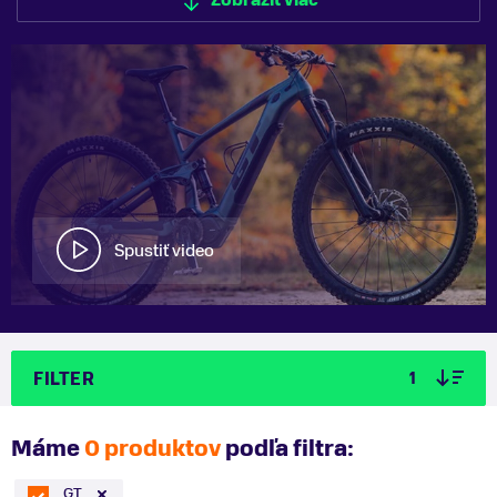
Zobraziť viac
Zobraziť menej
Spustiť video
FILTER
1
Máme
0 produktov
podľa filtra:
GT