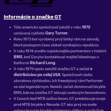
Informácie o značke GT
Túto americkú spoločnosť založil v roku
1972
uznávaný cyklista
Gary Turner
.
Roku 1973 bol vyrobený prvý ľahký rám na závody,
ktoré postupom času získali vynikajúcu reputáciu.
V roku 1974 zrodilo najslávnejšie partnerstvo v histórii
BMX
, keď Garyho kontaktoval majiteľ bikeshopu v
Kalifornii
Richard Long
.
V roku 1979 spolu založili značku GT a začali
s
distribúciou po celej USA
. Spoločnosť rástla
závratnou rýchlosťou. Ich freestylový rám Performer
sa stal legendárnym. Neskôr začali dominovať bicykle
BMX, kde sa značka GT stávajú svetovým fenoménom.
V časoch keď MTB zažíva boom, GT predstavuje svoje
prvé MTB bicykle v Nevade. GT ako prvý na svete
vybavuje svoje bicykle výmennou pätkou a vyztužuje