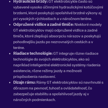
Hydraulické brzdy:
GT elektrobicykle často sú
vybavené vysoko účinnými hydraulickými kotúčovými
brzdami, ktoré poskytujú spoľahlivé brzdné výkony aj
pri vysokých rýchlostiach a v náročnom teréne.
Odpružené vidlice a zadné tlmiče:
Niektoré modely
GT elektrobicyklov majú odpružené vidlice a zadné
tlmiče, ktoré zlepšujú absorpciu nárazov a poskytujú
pohodlnejšiu jazdu po nezrovnalých cestách a v
teréne.
Riadiace technológie:
GT integruje rôzne riadiace
technológie do svojich elektrobicyklov, ako sú
napríklad inteligentné elektronické systémy riadenia
asistencie, rôzne režimy jazdy a možnosti
prispôsobenia nastavení.
Dizajn rámu:
Rámy GT elektrobicyklov sú navrhnuté s
dôrazom na pevnosť, tuhosť a ovládateľnosť, čo
zabezpečuje stabilitu a spoľahlivosť jazdy aj v
náročných podmienkach.