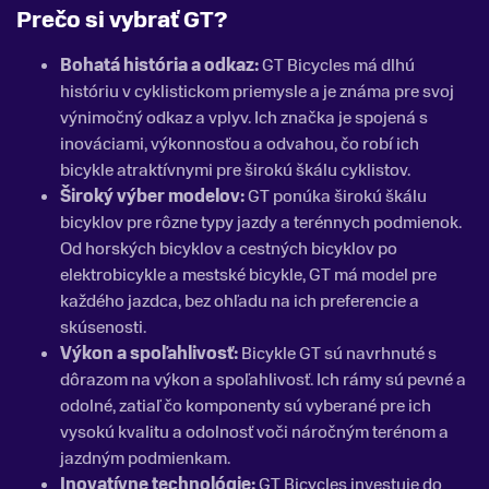
Prečo si vybrať GT?
Bohatá história a odkaz:
GT Bicycles má dlhú
históriu v cyklistickom priemysle a je známa pre svoj
výnimočný odkaz a vplyv. Ich značka je spojená s
inováciami, výkonnosťou a odvahou, čo robí ich
bicykle atraktívnymi pre širokú škálu cyklistov.
Široký výber modelov:
GT ponúka širokú škálu
bicyklov pre rôzne typy jazdy a terénnych podmienok.
Od horských bicyklov a cestných bicyklov po
elektrobicykle a mestské bicykle, GT má model pre
každého jazdca, bez ohľadu na ich preferencie a
skúsenosti.
Výkon a spoľahlivosť:
Bicykle GT sú navrhnuté s
dôrazom na výkon a spoľahlivosť. Ich rámy sú pevné a
odolné, zatiaľ čo komponenty sú vyberané pre ich
vysokú kvalitu a odolnosť voči náročným terénom a
jazdným podmienkam.
Inovatívne technológie:
GT Bicycles investuje do