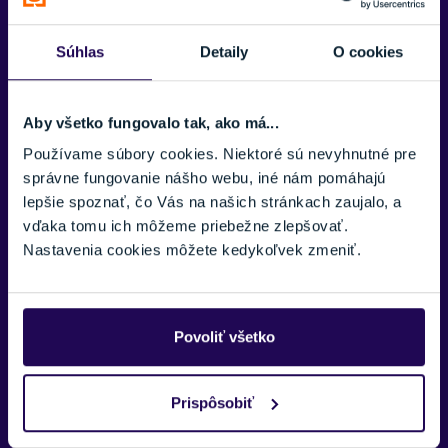
Eagle, ktorý vám poskytne naozaj široký rozsah
prevodov. S týmto bicyklom zvládnete akékoľvek
Súhlas
Detaily
O cookies
dobrodružstvo. Disponuje plne integrovanou batériou
pre čistý vzhľad, vnútorné vedenie káblov, pohon
Shiamno Steps DU EP 8000 o výkone 250 W a batéria
Aby všetko fungovalo tak, ako má...
STEPS E80035 o výkone 504 Wh.
Používame súbory cookies. Niektoré sú nevyhnutné pre
Pantera Current -
Má plne integrovanú batériu
správne fungovanie nášho webu, iné nám pomáhajú
Shimano Steps E80035 o výkone 504 Wh, vnútorné
lepšie spoznať, čo Vás na našich stránkach zaujalo, a
vedenie káblov, spoľahlivé hnacie ústrojenstvo a
vďaka tomu ich môžeme priebežne zlepšovať.
široký rozsah prevodov vďaka Shiomano Altus a
Nastavenia cookies môžete kedykoľvek zmeniť.
Alivio.
Pantera Dash -
Vyrazte do sveta cyklistiky s novým
elektrobicyklom kategóire Dash, ktorý disponuje
pohonnou jednotkou STEPS DU-E5000 o výkone 250
Povoliť všetko
W a batérií Shimano STePS BT E8035 504 Wh.
Prispôsobiť