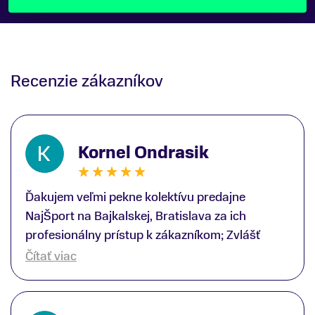
Recenzie zákazníkov
Kornel Ondrasik
Ďakujem veľmi pekne kolektívu predajne
NajŠport na Bajkalskej, Bratislava za ich
profesionálny prístup k zákazníkom; Zvlášť
ďakujem špecialistovi Martinovi Gunišovi za
Čítať viac
jeho odbornú pomoc pri kúpe nových lyží a
lyžiarskej obuvi, ako aj prilby.. všetko značka
Atomic; Pán Martin Guniš mi svojou