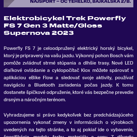
Elektrobicykel Trek Powerfly
FS 7 Gen 3 Matte/Gloss
Supernova 2023
Powerfly FS 7 je celoodpružený elektrický horský bicykel,
ktorý je pripravený na vašu jazdu
.
Výkonný pohon Bosch vám
pomôže zvládnuť strmé stúpania a dlhšie trasy. Nové LED
diaľkové ovládanie a cyklopočítač Kiox môžete spárovať s
aplikáciou eBike Flow a sledovať svoje aktivity, používať
navigáciu a Bluetooth zariadenia počas jazdy. K tomu
dostanete špičkové odpruženie, ktoré vás bezpečne prevedie
drsným a náročným terénom.
Vyhradzujeme si právo kedykoľvek bez predchádzajúceho
upozornenia vykonať zmeny v informáciách o výrobkoch
uvedených na tejto stránke, a to aj pokiaľ ide o vybavenie,