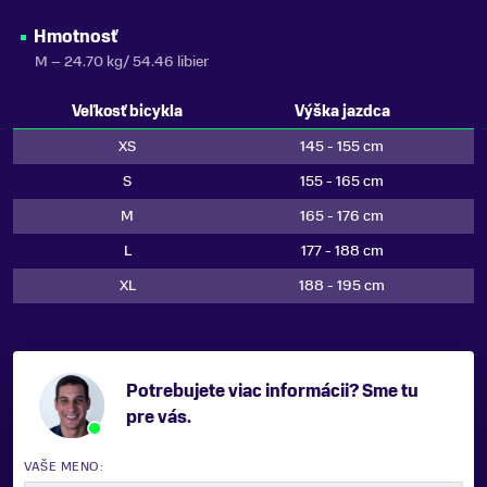
Hmotnosť
M – 24.70 kg/ 54.46 libier
Veľkosť bicykla
Výška jazdca
XS
145 - 155 cm
S
155 - 165 cm
M
165 - 176 cm
L
177 - 188 cm
XL
188 - 195 cm
Potrebujete viac informácii? Sme tu
pre vás.
VAŠE MENO: