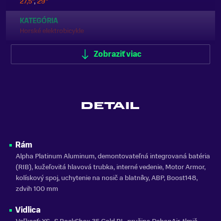
27,5"
,
29"
KATEGÓRIA
Horské elektrobicykle
ODPRUŽENIE
Zobraziť viac
Celoodpružené
FARBA
Béžová
DETAIL
MATERIÁL RÁMU
Hliník
ODNÍMATEĽNÁ BATÉRIA
Rám
Áno
Alpha Platinum Aluminum, demontovateľná integrovaná batéria
(RIB), kužeľovitá hlavová trubka, interné vedenie, Motor Armor,
KAPACITA BATÉRIE
kolískový spoj, uchytenie na nosič a blatníky, ABP, Boost148,
625 Wh
zdvih 100 mm
ZNAČKA MOTORA
Bosch
Vidlica