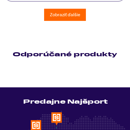
všetky moje otázky odpovedal bez zaváhania.
Ešte raz ďakujem.
Zobraziť ďalšie
Odporúčané produkty
Predajne Najšport