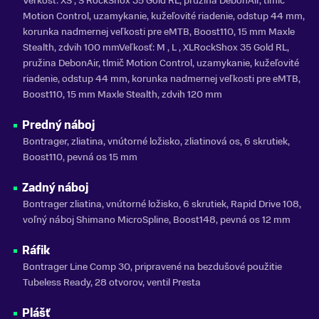
Veľkosť: XS , S RockShox 35 Gold RL, pružina DebonAir, tlmič
VLASTNOSTI BICYKLA
Motion Control, uzamykanie, kužeľovité riadenie, odstup 44 mm,
s prehadzovačkou
korunka nadmernej veľkosti pre eMTB, Boost110, 15 mm Maxle
Stealth, zdvih 100 mmVeľkosť: M , L , XLRockShox 35 Gold RL,
NOSNOSŤ
pružina DebonAir, tlmič Motion Control, uzamykanie, kužeľovité
do 150 kg
riadenie, odstup 44 mm, korunka nadmernej veľkosti pre eMTB,
Boost110, 15 mm Maxle Stealth, zdvih 120 mm
SEZÓNA
2023
Predný náboj
ZNAČKA
Bontrager, zliatina, vnútorné ložisko, zliatinová os, 6 skrutiek,
Trek
Boost110, pevná os 15 mm
Zadný náboj
Zobraziť menej
Bontrager zliatina, vnútorné ložisko, 6 skrutiek, Rapid Drive 108,
voľný náboj Shimano MicroSpline, Boost148, pevná os 12 mm
Ráfik
Bontrager Line Comp 30, pripravené na bezdušové použitie
Tubeless Ready, 28 otvorov, ventil Presta
Plášť