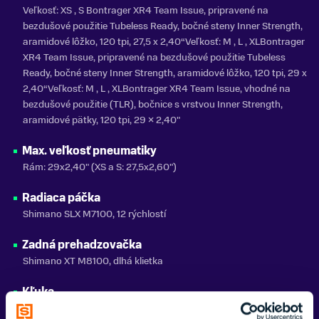
Veľkosť: XS , S Bontrager XR4 Team Issue, pripravené na
bezdušové použitie Tubeless Ready, bočné steny Inner Strength,
aramidové lôžko, 120 tpi, 27,5 x 2,40“Veľkosť: M , L , XLBontrager
XR4 Team Issue, pripravené na bezdušové použitie Tubeless
Ready, bočné steny Inner Strength, aramidové lôžko, 120 tpi, 29 x
2,40“Veľkosť: M , L , XLBontrager XR4 Team Issue, vhodné na
bezdušové použitie (TLR), bočnice s vrstvou Inner Strength,
aramidové pätky, 120 tpi, 29 × 2,40"
Max. veľkosť pneumatiky
Rám: 29x2,40" (XS a S: 27,5x2,60")
Radiaca páčka
Shimano SLX M7100, 12 rýchlostí
Zadná prehadzovačka
Shimano XT M8100, dlhá klietka
Kľuka
E*thirteen E*spec Plus, dĺžka 165 mm