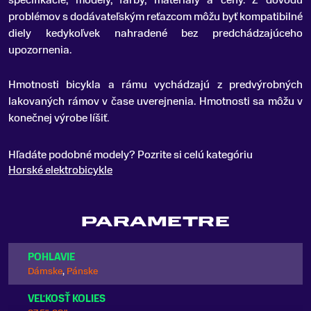
špecifikácie, modely, farby, materiály a ceny. Z dôvodu
problémov s dodávateľským reťazcom môžu byť kompatibilné
diely kedykoľvek nahradené bez predchádzajúceho
upozornenia.
Hmotnosti bicykla a rámu vychádzajú z predvýrobných
lakovaných rámov v čase uverejnenia. Hmotnosti sa môžu v
konečnej výrobe líšiť.
Hľadáte podobné modely? Pozrite si celú kategóriu
Horské elektrobicykle
PARAMETRE
POHLAVIE
Dámske
,
Pánske
VEĽKOSŤ KOLIES