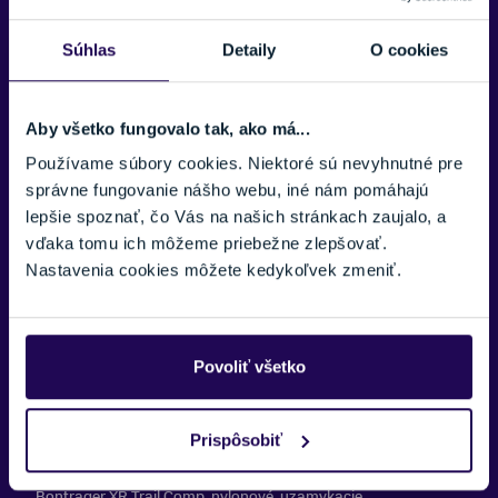
Kazeta
Súhlas
Detaily
O cookies
Shimano Deore M6100, 10-51, 12 rýchlostí
Reťaz
Aby všetko fungovalo tak, ako má...
Shimano SLX M7100, 12 rýchlostí
Používame súbory cookies. Niektoré sú nevyhnutné pre
Sedlo
správne fungovanie nášho webu, iné nám pomáhajú
Bontrager Arvada, oceľové lyžiny, šírka 138 mm
lepšie spoznať, čo Vás na našich stránkach zaujalo, a
vďaka tomu ich môžeme priebežne zlepšovať.
Sedlovka
Nastavenia cookies môžete kedykoľvek zmeniť.
Veľkosť: XS , S , M TranzX JD-YSP18, zdvih 100 mm, vnútorné
vedenie, 31,6 mm, dĺžka 361 mmVeľkosť: L , XLTranzX JD-YSP18,
zdvih 130 mm, vnútorné vedenie, 31,6 mm, dĺžka 425 mm
Povoliť všetko
Riadidlá
Bontrager Rhythm Comp, zliatina, 31,8 mm, zvýšenie 15 mm, šírka
750 mm
Prispôsobiť
Gripy
Bontrager XR Trail Comp, nylonové, uzamykacie