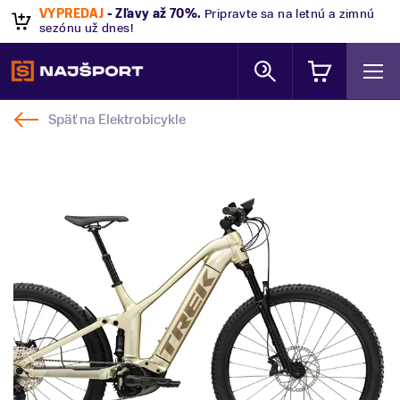
VÝPREDAJ
- Zľavy až 70%
.
Pripravte sa na letnú a zimnú
sezónu už dnes!
Späť na
Elektrobicykle