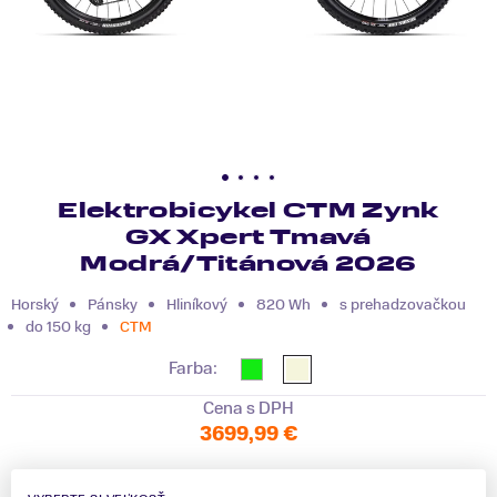
Elektrobicykel CTM Zynk
GX Xpert Tmavá
Modrá/Titánová 2026
Horský
Pánsky
Hliníkový
820 Wh
s prehadzovačkou
do 150 kg
CTM
Farba:
Cena s DPH
3699,99 €