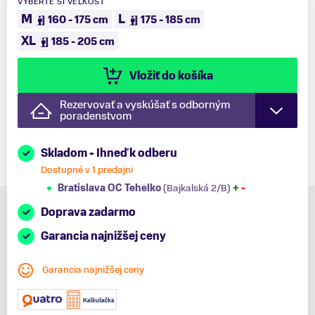
VYBERTE SI VEĽKOSŤ
M
L
160 - 175 cm
175 - 185 cm
XL
185 - 205 cm
Vložiť do košíka
Rezervovať a vyskúšať s odborným
poradenstvom
Skladom - Ihneď k odberu
Dostupné v 1 predajni
Bratislava OC Tehelko
(Bajkalská 2/B)
+
-
Doprava zadarmo
Garancia najnižšej ceny
Garancia najnižšej ceny