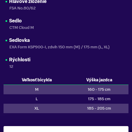
Hlavové zloženie
FSA No.80/62
Sedlo
CTM Cloud M
Sedlovka
EXA Form KSP900-I, zdvih 150 mm (M) / 175 mm (L, XL)
Rýchlosti
12
Veľkosť bicykla
Výška jazdca
M
160 - 175 cm
L
175 - 185 cm
XL
185 - 205 cm