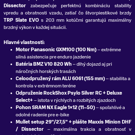
Dissector
zabezpečuje perfektnú kombináciu stability
vpredu a obratnosti vzadu, zatiaľ čo štvorpiestikové brzdy
TRP Slate EVO
s 203 mm kotúčmi garantujú maximálny
brzdný výkon v každej situácii.
Hlavné vlastnosti:
Motor Panasonic GXM100 (100 Nm)
– extrémne
silná asistencia pre enduro jazdenie
Batéria BMZ V10 820 Wh
– dlhý dojazd aj pri
náročných horských trasách
Celoodpružený rám ALU 6061 (155 mm)
– stabilita a
kontrola v extrémnom teréne
Odpruženie RockShox Psylo Silver RC + Deluxe
Select+
– istota v rýchlych a rozbitých zjazdoch
Pohon SRAM NX Eagle 1×12 (11–50)
– spoľahlivé a
odolné radenie pre e-bike
Mullet setup 29"/27,5" + plášte Maxxis Minion DHF
/ Dissector
– maximálna trakcia a obratnosť v