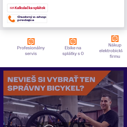
Kalkulačka splátok
Nákup
Profesionálny
Ebike na
elektrobickla 
servis
splátky s 0
firmu