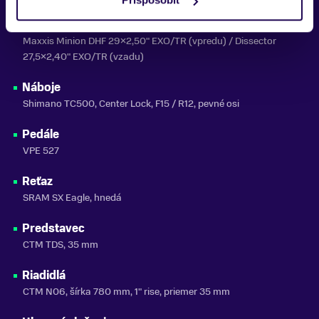
Plášte
Maxxis Minion DHF 29×2,50" EXO/TR (vpredu) / Dissector
27,5×2,40" EXO/TR (vzadu)
Náboje
Shimano TC500, Center Lock, F15 / R12, pevné osi
Pedále
VPE 527
Reťaz
SRAM SX Eagle, hnedá
Predstavec
CTM TDS, 35 mm
Riadidlá
CTM N06, šírka 780 mm, 1" rise, priemer 35 mm