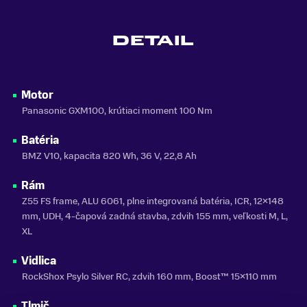
FARBA
Béžová, Modrá
DETAIL
MATERIÁL RÁMU
Hliník
ODNÍMATEĽNÁ BATÉRIA
Motor
Áno
Panasonic GXM100, krútiaci moment 100 Nm
KAPACITA BATÉRIE
Batéria
820 Wh
BMZ V10, kapacita 820 Wh, 36 V, 22,8 Ah
ZNAČKA MOTORA
Panasonic
Rám
Z55 FS frame, ALU 6061, plne integrovaná batéria, ICR, 12×148
VLASTNOSTI BICYKLA
mm, UDH, 4-čapová zadná stavba, zdvih 155 mm, veľkosti M, L,
s prehadzovačkou
XL
NOSNOSŤ
Vidlica
do 150 kg
RockShox Psylo Silver RC, zdvih 160 mm, Boost™ 15×110 mm
SEZÓNA
Tlmič
2026