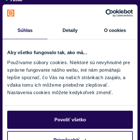
RockShox Deluxe Select+, Linear XL Air Can, rozmer 210×55 mm
ZNAČKA
CTM
Radenie
SRAM NX Eagle, single click, 12-rýchlostné
Súhlas
Detaily
O cookies
Zobraziť menej
Prehadzovač
SRAM NX Eagle
Aby všetko fungovalo tak, ako má...
Viackolečko
Používame súbory cookies. Niektoré sú nevyhnutné pre
SRAM PG-1210, 11–50
správne fungovanie nášho webu, iné nám pomáhajú
lepšie spoznať, čo Vás na našich stránkach zaujalo, a
Prevodník
vďaka tomu ich môžeme priebežne zlepšovať.
FSA, 38T, 165 mm
Nastavenia cookies môžete kedykoľvek zmeniť.
Brzdy
TRP Slate EVO-HD-M807, štvorpiestikové, kotúče 203 mm
Povoliť všetko
Ráfiky
WTB ST Tough, šírka 30 mm, TCS 2.0, predné 29" / zadné 27,5",
32H
Prispôsobiť