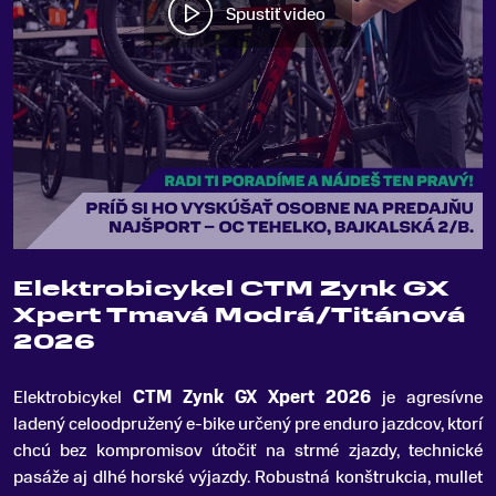
Spustiť video
Elektrobicykel CTM Zynk GX
Xpert Tmavá Modrá/Titánová
2026
Elektrobicykel
CTM Zynk GX Xpert 2026
je agresívne
ladený celoodpružený e-bike určený pre enduro jazdcov, ktorí
chcú bez kompromisov útočiť na strmé zjazdy, technické
pasáže aj dlhé horské výjazdy
.
Robustná konštrukcia, mullet