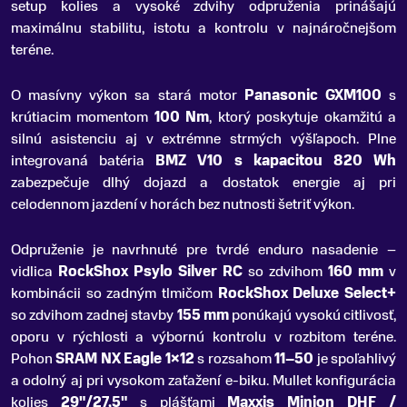
setup kolies a vysoké zdvihy odpruženia prinášajú
maximálnu stabilitu, istotu a kontrolu v najnáročnejšom
teréne.
O masívny výkon sa stará motor
Panasonic GXM100
s
krútiacim momentom
100 Nm
, ktorý poskytuje okamžitú a
silnú asistenciu aj v extrémne strmých výšľapoch. Plne
integrovaná batéria
BMZ V10 s kapacitou 820 Wh
zabezpečuje dlhý dojazd a dostatok energie aj pri
celodennom jazdení v horách bez nutnosti šetriť výkon.
Odpruženie je navrhnuté pre tvrdé enduro nasadenie –
vidlica
RockShox Psylo Silver RC
so zdvihom
160 mm
v
kombinácii so zadným tlmičom
RockShox Deluxe Select+
so zdvihom zadnej stavby
155 mm
ponúkajú vysokú citlivosť,
oporu v rýchlosti a výbornú kontrolu v rozbitom teréne.
Pohon
SRAM NX Eagle 1×12
s rozsahom
11–50
je spoľahlivý
a odolný aj pri vysokom zaťažení e-biku. Mullet konfigurácia
kolies
29"/27,5"
s plášťami
Maxxis Minion DHF /