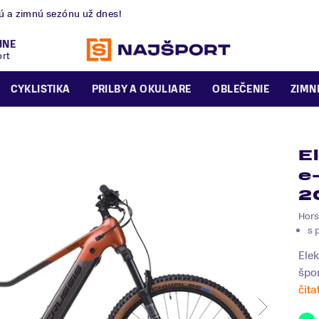
nú a zimnú sezónu už dnes!
JNE
ort
CYKLISTIKA
PRILBY A OKULIARE
OBLEČENIE
ZIMN
E
e
2
Hors
s 
Elek
špor
čita