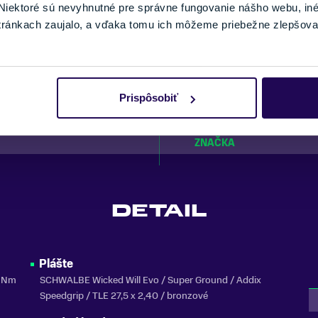
VEĽKOSŤ KOLIES
iektoré sú nevyhnutné pre správne fungovanie nášho webu, in
tránkach zaujalo, a vďaka tomu ich môžeme priebežne zlepšova
cykle
ODPRUŽENIE
MATERIÁL RÁMU
DOJAZD
ZNAČKA MOTORA
Prispôsobiť
ou
NOSNOSŤ
ZNAČKA
DETAIL
Plášte
5 Nm
SCHWALBE Wicked Will Evo / Super Ground / Addix
Speedgrip / TLE 27,5 x 2,40 / bronzové