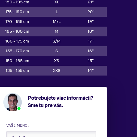
180 - 195 cm
XL
21"
175 - 190 cm
L
20"
170 - 185 cm
M/L
19"
165 - 180 cm
M
18"
160 - 175 cm
S/M
17"
155 - 170 cm
S
16"
150 - 165 cm
XS
15"
135 - 155 cm
XXS
14"
Potrebujete viac informácii?
Sme tu pre vás.
VAŠE MENO: