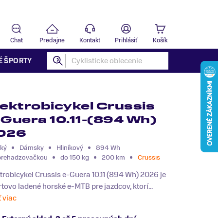
Predajňa
B
Chat
Predajne
Kontakt
Prihlásiť
Košík
É ŠPORTY
lektrobicykel Crussis
-Guera 10.11-(894 Wh)
026
ký
Dámsky
Hliníkový
894 Wh
prehadzovačkou
do 150 kg
200 km
Crussis
trobicykel Crussis e-Guera 10.11 (894 Wh) 2026 je
tovo ladené horské e-MTB pre jazdcov, ktorí...
ť viac