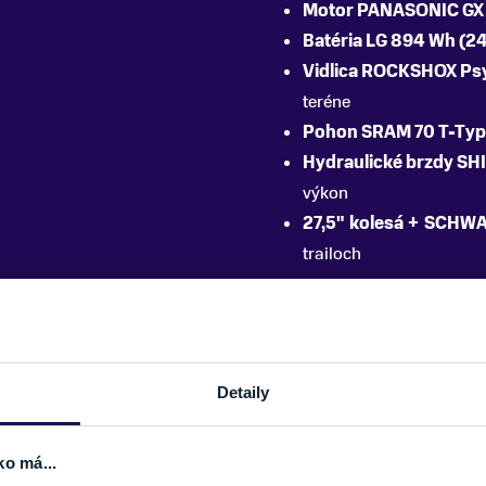
Motor PANASONIC GX 
Batéria LG 894 Wh (2
Vidlica ROCKSHOX Psy
teréne
Pohon SRAM 70 T-Type
Hydraulické brzdy S
výkon
27,5" kolesá + SCHWA
trailoch
u
Detaily
PARAMETRE
ko má...