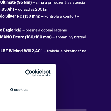
Ultimate (95 Nm)
– silná a prirodzená asistencia
4,85 Ah)
– dojazd až 200 km
lo Silver RC (130 mm)
– kontrola a komfort v
 Eagle 1x12
– presné a odolné radenie
HIMANO Deore (180/180 mm)
– spoľahlivý brzdný
LBE Wicked Will 2,40"
– trakcia a obratnosť na
O cookies