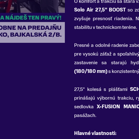
O komfort a trakciu sa stará 
Solo Air 27,5" BOOST
so zd
zvyšuje presnosť riadenia. N
stabilitu v technickom teréne.
Presné a odolné radenie zab
pre vysokú záťaž a spoľahli
zastavenie sa starajú hy
(180/180 mm)
s konzistentn
27,5" kolesá s plášťami
SCH
prinášajú výbornú trakciu, r
sedlovka
X-FUSION MANI
pasážach.
Hlavné vlastnosti: