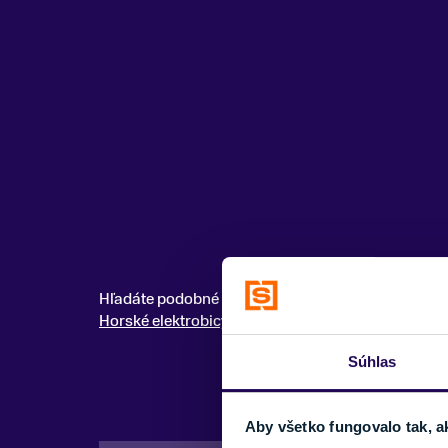
Hľadáte podobné modely? Pozrite si celú kategóri
Horské elektrobicykle
Súhlas
Aby všetko fungovalo tak, a