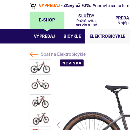
VÝPREDAJ
- Zľavy až 70%
.
Pripravte sa na let
SLUŽBY
PREDA
E-SHOP
Požičovňa,
Najšp
servis a iné
VÝPREDAJ
BICYKLE
ELEKTROBICYKLE
Späť na
Elektrobicykle
NOVINKA