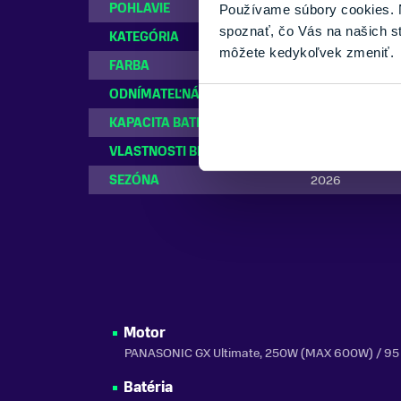
POHLAVIE
Dámske
Používame súbory cookies. N
spoznať, čo Vás na našich s
KATEGÓRIA
Horské elektrobi
môžete kedykoľvek zmeniť.
FARBA
Červená, Šedá
ODNÍMATEĽNÁ BATÉRIA
Áno
KAPACITA BATÉRIE
894 Wh
VLASTNOSTI BICYKLA
s prehadzovačk
SEZÓNA
2026
Motor
PANASONIC GX Ultimate, 250W (MAX 600W) / 9
Batéria