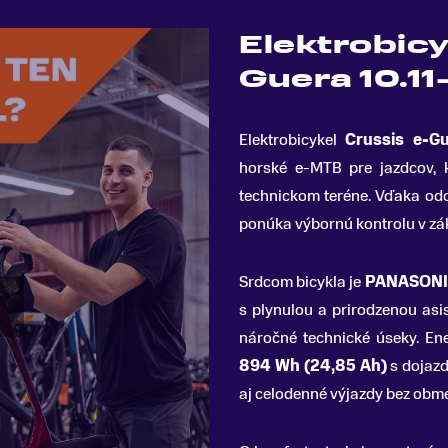
Elektrobicy
Guera 10.1
Elektrobicykel
Crussis e-G
horské e-MTB pre jazdcov, k
technickom teréne. Vďaka od
ponúka výbornú kontrolu v zák
Srdcom bicykla je
PANASONIC
s plynulou a prirodzenou asi
náročné technické úseky. En
894 Wh (24,85 Ah)
s dojazd
aj celodenné výjazdy bez obm