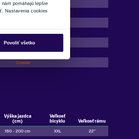
27,5"
é nám pomáhajú lepšie
ť. Nastavenia cookies
Predné odpruženie (Hardtail)
Hliník
200 km
Panasonic
Povoliť všetko
do 150 kg
Crussis
Výška jazdca
Veľkosť
(cm)
bicyklu
Veľkosť rámu
180 - 200 cm
XXL
22"