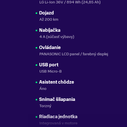
LG Li-Ion 36V / 894 Wh (24,85 Ah)
Dojazd
Až 200 km
Nabíjačka
4 A (súčasť výbavy)
Ovládanie
PANASONIC LCD panel / farebný displej
USB port
USB Micro-B
Asistent chôdze
Áno
Snímač šliapania
Torzný
Riadiaca jednotka
Integrovaná v motore