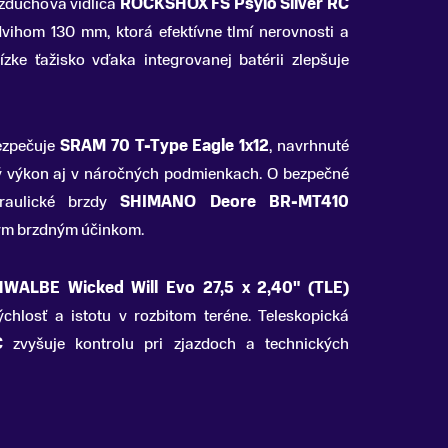
vzduchová vidlica
ROCKSHOX FS Psylo Silver RC
vihom 130 mm, ktorá efektívne tlmí nerovnosti a
ízke ťažisko vďaka integrovanej batérii zlepšuje
ezpečuje
SRAM 70 T-Type Eagle 1x12
, navrhnuté
vý výkon aj v náročných podmienkach. O bezpečné
draulické brzdy
SHIMANO Deore BR-MT410
ým brzdným účinkom.
WALBE Wicked Will Evo 27,5 x 2,40" (TLE)
ýchlosť a istotu v rozbitom teréne. Teleskopická
C
zvyšuje kontrolu pri zjazdoch a technických