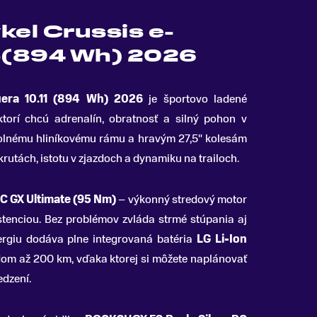
kel Crussis e-
1-(894 Wh) 2026
uera 10
.
11 (894 Wh) 2026
je športovo ladené
torí chcú adrenalín, obratnosť a silný pohon v
olnému hliníkovému rámu a hravým 27,5" kolesám
rutách, istotu v zjazdoch a dynamiku na trailoch.
 GX Ultimate (95 Nm)
– výkonný stredový motor
stenciou. Bez problémov zvláda strmé stúpania aj
ergiu dodáva plne integrovaná batéria
LG Li-Ion
om až 200 km, vďaka ktorej si môžete naplánovať
edzení.