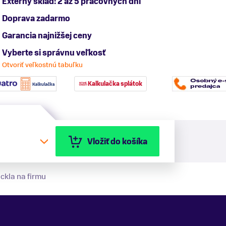
Externý sklad: 2 až 5 pracovných dní
Doprava zadarmo
Garancia najnižšej ceny
Vyberte si správnu veľkosť
Otvoriť veľkostnú tabuľku
Kalkulačka splátok
Vložiť do košíka
ckla na firmu