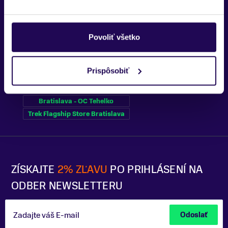
Povoliť všetko
Kubínska hoľa
Trenčín
Prispôsobiť
Bratislava - OC Tehelko
Trek Flagship Store Bratislava
ZÍSKAJTE
2% ZĽAVU
PO PRIHLÁSENÍ NA
ODBER NEWSLETTERU
Zadajte váš E-mail
Odoslať