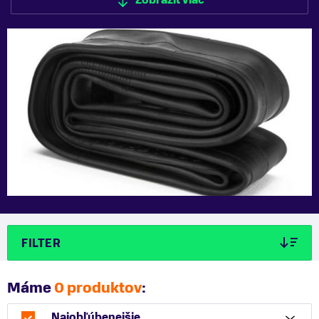
Zobraziť viac
FILTER
Máme
0 produktov
:
Najobľúbenejšie