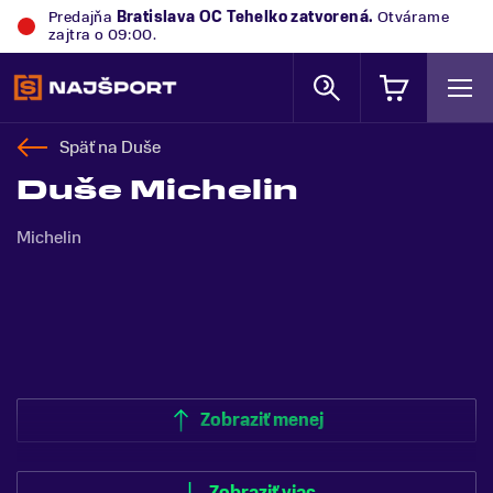
Predajňa
Bratislava OC Tehelko
zatvorená.
Otvárame
zajtra o 09:00.
Späť na
Duše
Duše Michelin
Michelin
Zobraziť menej