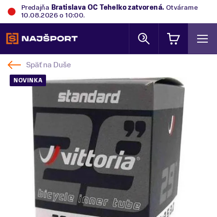
Predajňa
Bratislava OC Tehelko
zatvorená.
Otvárame
10.08.2026 o 10:00.
Späť na
Duše
NOVINKA