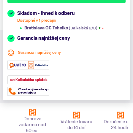
Skladom - Ihneď k odberu
Dostupné v 1 predajni
Bratislava OC Tehelko
(Bajkalská 2/B)
+
-
Garancia najnižšej ceny
Garancia najnižšej ceny
Kalkulačka splátok
Doprava
Vrátenie tovaru
Doručenie už 
zadarmo nad
do 14 dní
24 hodín
50 eur