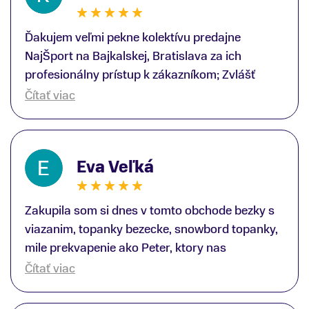
Ďakujem veľmi pekne kolektívu predajne
NajŠport na Bajkalskej, Bratislava za ich
profesionálny prístup k zákazníkom; Zvlášť
ďakujem špecialistovi Martinovi Gunišovi za
Čítať viac
jeho odbornú pomoc pri kúpe nových lyží a
lyžiarskej obuvi, ako aj prilby.. všetko značka
Atomic; Pán Martin Guniš mi svojou
Eva Veľká
odbornosťou otvoril nové obzory a dozvedel
som sa, vďaka jeho profesionálnemu prístupu k
zákazníkovi, up-to-date informácie o nových
Zakupila som si dnes v tomto obchode bezky s
trendoch v lyžiarských technológiách; Z
viazanim, topanky bezecke, snowbord topanky,
predajne NajŠport som odchádzal s nakúpom
mile prekvapenie ako Peter, ktory nas
nového lyžiarského vybavenia nielen ako veľmi
obsluhoval mal prehlad, poradil nam super. Za
Čítať viac
spokojný zákazník, ale aj s rešpektom, že
mna velmi mila obsluha, dakujeme Eva zo
majitelia takejto špičkovej športovej predajne na
Serede