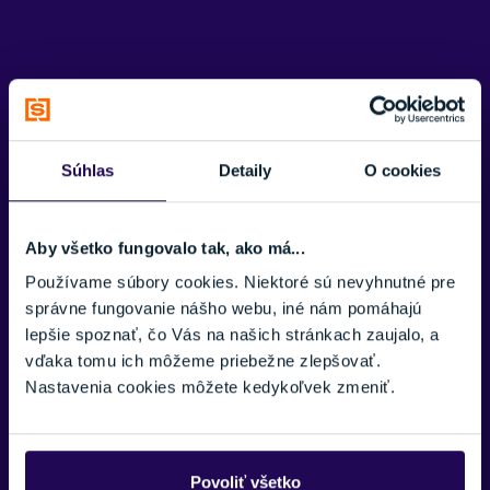
Potrebujete viac informácii? Sme tu
Súhlas
Detaily
O cookies
pre vás.
VAŠE MENO:
Aby všetko fungovalo tak, ako má...
Používame súbory cookies. Niektoré sú nevyhnutné pre
správne fungovanie nášho webu, iné nám pomáhajú
E-MAIL:
lepšie spoznať, čo Vás na našich stránkach zaujalo, a
vďaka tomu ich môžeme priebežne zlepšovať.
Nastavenia cookies môžete kedykoľvek zmeniť.
TELEFÓNNE ČÍSLO:
Povoliť všetko