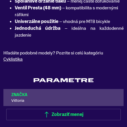
Spoľahlivé držanie tlaku
– menej časté dofukovanie
Ventil Presta (48 mm)
– kompatibilita s modernými
ráfikmi
Univerzálne použitie
– vhodná pre MTB bicykle
Jednoduchá údržba
– ideálna na každodenné
jazdenie
Hľadáte podobné modely? Pozrite si celú kategóriu
Cyklistika
PARAMETRE
ZNAČKA
Vittoria
Zobraziť menej