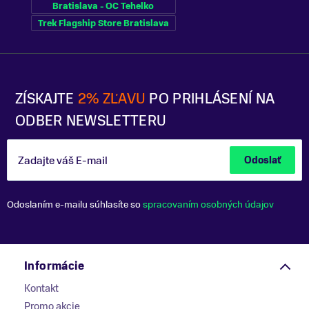
Bratislava - OC Tehelko
Trek Flagship Store Bratislava
ZÍSKAJTE
2% ZĽAVU
PO PRIHLÁSENÍ NA
ODBER NEWSLETTERU
Zadajte váš E-mail
Odoslať
Odoslaním e-mailu súhlasíte so
spracovaním osobných údajov
Informácie
Kontakt
Promo akcie