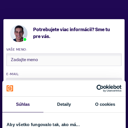
Potrebujete viac informácii? Sme tu
pre vás.
VAŠE MENO:
E-MAIL:
TELEFÓNNE ČÍSLO:
Súhlas
Detaily
O cookies
SPRÁVA:
Aby všetko fungovalo tak, ako má...