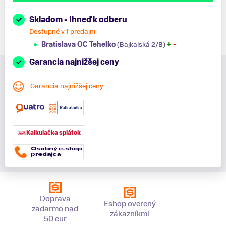
Skladom - Ihneď k odberu
Dostupné v 1 predajni
Bratislava OC Tehelko
(Bajkalská 2/B)
+
-
Garancia najnižšej ceny
Garancia najnižšej ceny
Kalkulačka splátok
Doprava
Eshop overený
zadarmo nad
zákazníkmi
50 eur