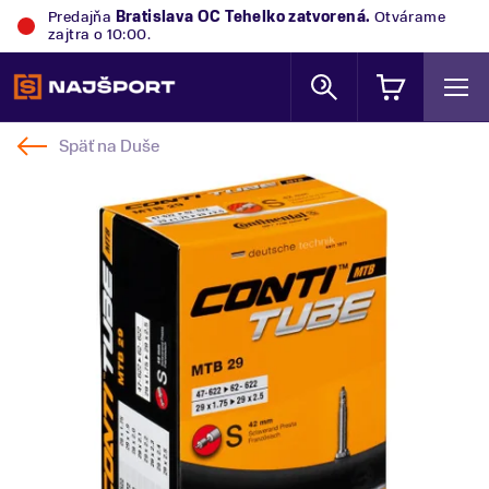
Predajňa
Bratislava OC Tehelko
zatvorená.
Otvárame
zajtra o 10:00.
Späť na
Duše