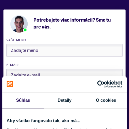
Potrebujete viac informácii? Sme tu
pre vás.
VAŠE MENO:
E-MAIL:
TELEFÓNNE ČÍSLO:
Súhlas
Detaily
O cookies
SPRÁVA:
Aby všetko fungovalo tak, ako má...