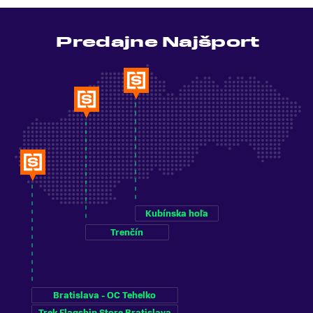
Predajne Najšport
Kubínska hoľa
Trenčín
Bratislava - OC Tehelko
Trek Flagship Store Bratislava