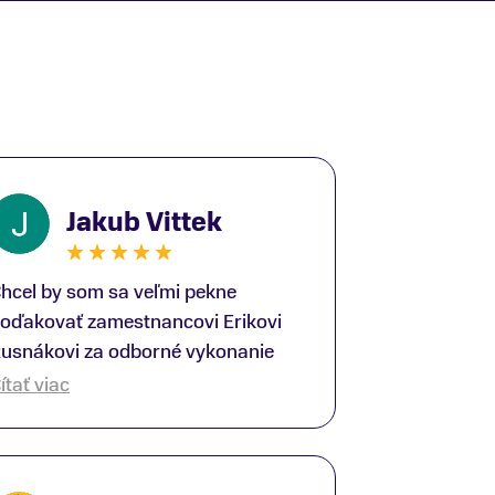
Jakub Vittek
hcel by som sa veľmi pekne
oďakovať zamestnancovi Erikovi
usnákovi za odborné vykonanie
ike-fittingu. Je to super človek na
ítať viac
právnom mieste a veľký odborník.
šetko patrične vysvetlil do detailov
 lajckou rečou. Na všetky moje