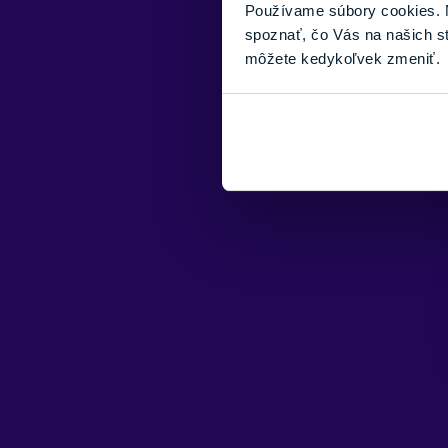
Používame súbory cookies. N
spoznať, čo Vás na našich s
môžete kedykoľvek zmeniť.