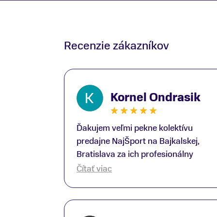
Recenzie zákazníkov
Kornel Ondrasik
Ďakujem veľmi pekne kolektívu
predajne NajŠport na Bajkalskej,
Bratislava za ich profesionálny
prístup k zákazníkom; Zvlášť
Čítať viac
ďakujem špecialistovi Martinovi
Gunišovi za jeho odbornú pomoc pri
kúpe nových lyží a lyžiarskej obuvi,