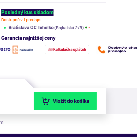
Posledný kus skladom
Dostupné v 1 predajni
Bratislava OC Tehelko
(Bajkalská 2/B)
+
-
Garancia najnižšej ceny
Kalkulačka splátok
Vložiť do košíka
mi