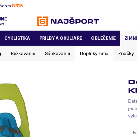
nú a zimnú sezónu už dnes!
JNE
ort
CYKLISTIKA
PRILBY A OKULIARE
OBLEČENIE
ZIMN
g
Bežkovanie
Sánkovanie
Doplnky zima
Značky
D
K
Dets
jed
výle
F