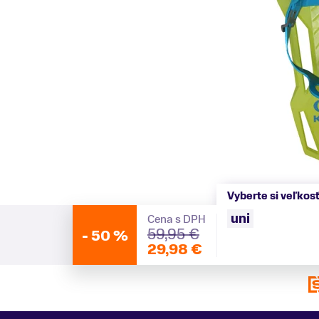
Vyberte si veľkos
uni
Cena s DPH
59,95 €
-
50 %
29,98 €