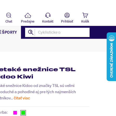
Predajňa
B
Chat
Predajne
Kontakt
Prihlásiť
Košík
É ŠPORTY
etské snežnice TSL
idoo Kiwi
ké snežnice Kidoo od značky TSL sú veľmi
noduché a pohodlné aj pre tých najmenších
tníkov...
čitať viac
arba: