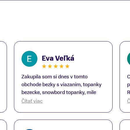
Eva Veľká
Zakupila som si dnes v tomto
C
obchode bezky s viazanim, topanky
p
bezecke, snowbord topanky, mile
R
prekvapenie ako Peter, ktory nas
b
Čítať viac
Č
obsluhoval mal prehlad, poradil nam
s
super. Za mna velmi mila obsluha,
V
dakujeme Eva zo Serede
a