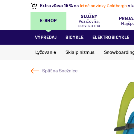
VÝPREDAJ
- Zľavy až 70%
.
Pripravte sa na let
SLUŽBY
PREDA
E-SHOP
Požičovňa,
Najšp
servis a iné
VÝPREDAJ
BICYKLE
ELEKTROBICYKLE
Lyžovanie
Skialpinizmus
Snowboardin
Späť na
Snežnice