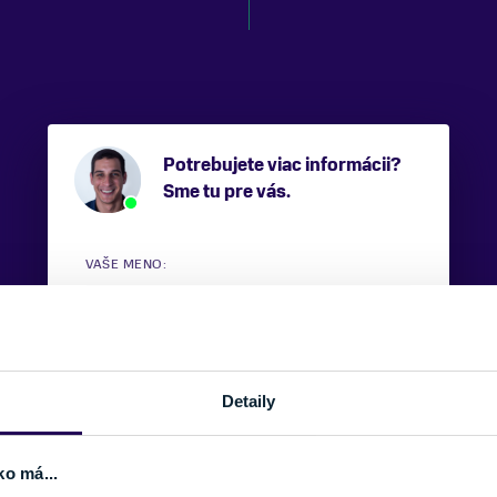
Potrebujete viac informácii?
Sme tu pre vás.
VAŠE MENO:
E-MAIL:
Detaily
TELEFÓNNE ČÍSLO:
ko má...