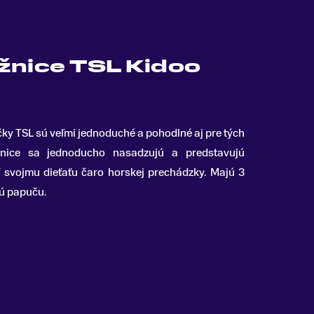
žnice TSL Kidoo
ky TSL sú veľmi jednoduché a pohodlné aj pre tých
ice sa jednoducho nasadzujú a predstavujú
 svojmu dieťaťu čaro horskej prechádzky. Majú 3
ú papuču.