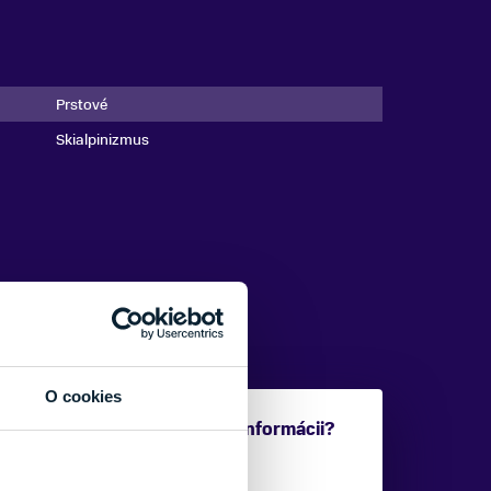
Prstové
Skialpinizmus
O cookies
Potrebujete viac informácii?
Sme tu pre vás.