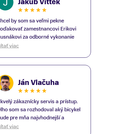
Jakub Vittek
hcel by som sa veľmi pekne
oďakovať zamestnancovi Erikovi
usnákovi za odborné vykonanie
ike-fittingu. Je to super človek na
ítať viac
právnom mieste a veľký odborník.
šetko patrične vysvetlil do detailov
 lajckou rečou. Na všetky moje
tázky odpovedal bez zaváhania.
Ján Vlačuha
šte raz ďakujem.
kvelý zákaznícky servis a prístup.
lho som sa rozhodoval aký bicykel
ude pre mňa najvhodnejší a
redajňu som navštívil viac krát.
ítať viac
ýmto by som sa rád poďakoval