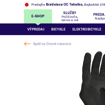
Predajňa
Bratislava OC Tehelko
,
Bajkalská 2/
SLUŽBY
PREDA
E-SHOP
Požičovňa,
Najšp
servis a iné
VÝPREDAJ
BICYKLE
ELEKTROBICYKLE
Späť na
Zimné rukavice