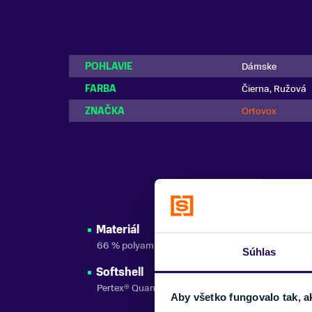
POHLAVIE
Dámske
FARBA
Čierna, Ružová
ZNAČKA
Ortovox
Materiál
66 % polyamid, 21 % vlna, 6 % elastan, 100 % pol
Súhlas
Softshell
Pertex® Quantum Pro
Aby všetko fungovalo tak, a