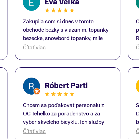
Eva Veľká
Zakupila som si dnes v tomto
C
obchode bezky s viazanim, topanky
p
bezecke, snowbord topanky, mile
R
prekvapenie ako Peter, ktory nas
b
Čítať viac
Č
obsluhoval mal prehlad, poradil nam
s
super. Za mna velmi mila obsluha,
V
dakujeme Eva zo Serede
a
o
Róbert Partl
E
Chcem sa poďakovat personalu z
S
OC Tehelko za poradenstvo a za
D
vyber skveleho bicyklu. Ich služby
b
rad využijem zas rad znovu.
p
Čítať viac
Č
Dopravili mi bicykel až domov.
T