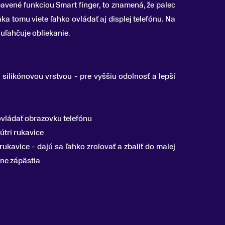
avené funkciou Smart finger, to znamená, že palec
a tomu viete ľahko ovládať aj displej telefónu. Na
 uľahčuje obliekanie.
silikónovou vrstvou - pre vyššiu odolnosť a lepší
ovládať obrazovku telefónu
útri rukavice
ukavice - dajú sa ľahko zrolovať a zbaliť do malej
ane zápästia