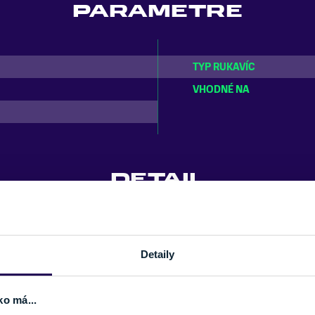
PARAMETRE
TYP RUKAVÍC
VHODNÉ NA
DETAIL
Podšívka
yamid
100 % tasmánske Merino
Detaily
Izolačný materiál
Vlna
ko má...