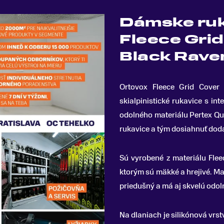
Dámske ruk
Fleece Gri
Black Rave
Ortovox Fleece Grid Cover
skialpinistické rukavice s in
odolného materiálu Pertex Qua
rukavice a tým dosiahnuť doda
Sú vyrobené z materiálu Flee
ktorým sú mäkké a hrejivé. Mat
priedušný a má aj skvelú odol
Na dlaniach je silikónová vrst