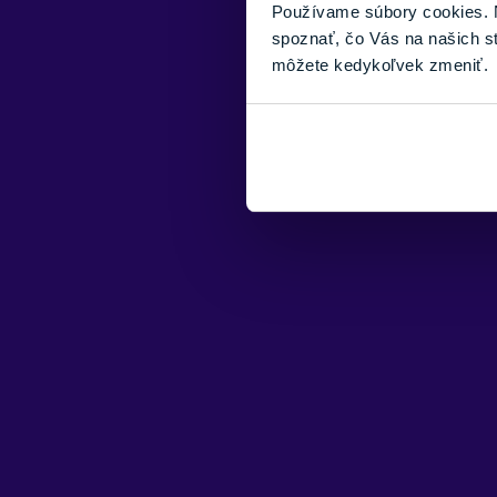
Používame súbory cookies. N
spoznať, čo Vás na našich s
môžete kedykoľvek zmeniť.