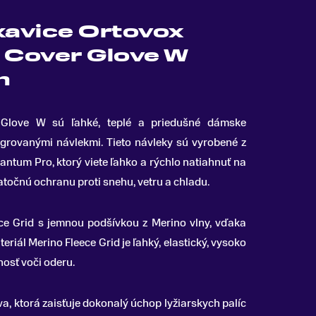
avice Ortovox
d Cover Glove W
n
 Glove W sú ľahké, teplé a priedušné dámske
tegrovanými návlekmi
.
Tieto návleky sú vyrobené z
ntum Pro, ktorý viete ľahko a rýchlo natiahnuť na
točnú ochranu proti snehu, vetru a chladu.
ce Grid s jemnou podšívkou z Merino vlny, vďaka
eriál Merino Fleece Grid je ľahký, elastický, vysoko
nosť voči oderu.
va, ktorá zaisťuje dokonalý úchop lyžiarskych palíc