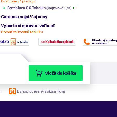
Dostupné v 1 predajni
Bratislava OC Tehelko
(Bajkalská 2/B)
+
-
Garancia najnižšej ceny
Vyberte si správnu veľkosť
Otvoriť veľkostnú tabuľku
Kalkulačka splátok
Vložiť do košíka
n
Eshop overený zákazníkmi