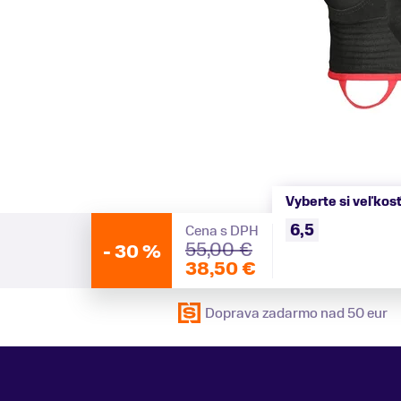
Vyberte si veľkos
6,5
Cena s DPH
55,00 €
-
30 %
38,50 €
Doprava zadarmo nad 50 eur