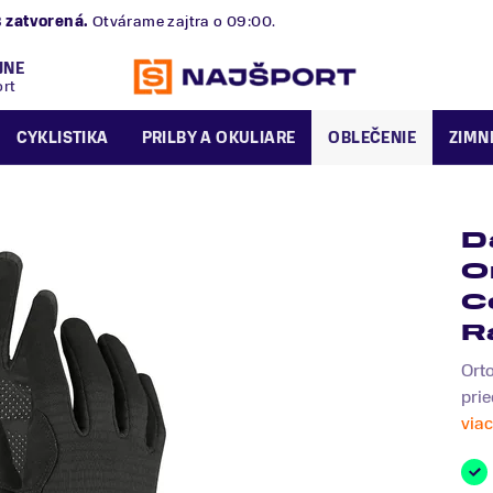
B
zatvorená.
Otvárame zajtra o 09:00.
JNE
ort
CYKLISTIKA
PRILBY A OKULIARE
OBLEČENIE
ZIMN
D
O
C
R
Orto
prie
viac