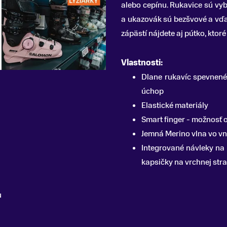
alebo cepínu. Rukavice sú vyb
a ukazovák sú bezšvové a vďak
zápästí nájdete aj pútko, ktoré
Vlastnosti:
Dlane rukavíc spevnené 
úchop
Elastické materiály
Smart finger - možnosť 
Jemná Merino vlna vo vn
Integrované návleky na r
kapsičky na vrchnej str
u