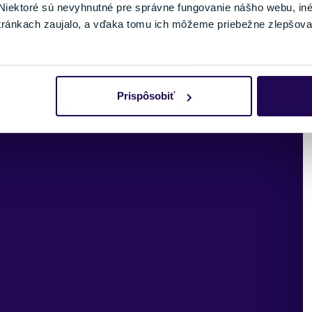
iektoré sú nevyhnutné pre správne fungovanie nášho webu, in
tránkach zaujalo, a vďaka tomu ich môžeme priebežne zlepšova
Prispôsobiť