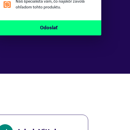
Náš špecialista vám, čo najskôr zavolá
ohľadom tohto produktu.