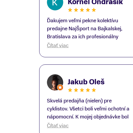
Kornel Ondrasik
Ďakujem veľmi pekne kolektívu
predajne NajŠport na Bajkalskej,
Bratislava za ich profesionálny
prístup k zákazníkom; Zvlášť
Čítať viac
ďakujem špecialistovi Martinovi
Gunišovi za jeho odbornú pomoc pri
kúpe nových lyží a lyžiarskej obuvi,
ako aj prilby.. všetko značka Atomic;
Jakub Oleš
Pán Martin Guniš mi svojou
odbornosťou otvoril nové obzory a
dozvedel som sa, vďaka jeho
Skvelá predajňa (nielen) pre
profesionálnemu prístupu k
cyklistov. Všetci boli veľmi ochotní a
zákazníkovi, up-to-date informácie o
nápomocní. K mojej objednávke bol
nových trendoch v lyžiarských
pridelený Oliver, ktorý mi spravil z
Čítať viac
technológiách; Z predajne NajŠport
nákupu bajku super zážitok. Keďže s