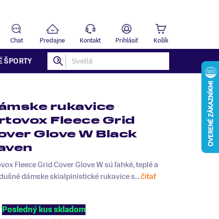
Predajňa
T
Chat
Predajne
Kontakt
Prihlásiť
Košík
É ŠPORTY
ámske rukavice
rtovox Fleece Grid
over Glove W Black
aven
vox Fleece Grid Cover Glove W sú ľahké, teplé a
dušné dámske skialpinistické rukavice s...
čitať
Posledný kus skladom