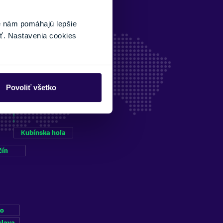
é nám pomáhajú lepšie
ť. Nastavenia cookies
Povoliť všetko
Kubínska hoľa
čín
ko
slava