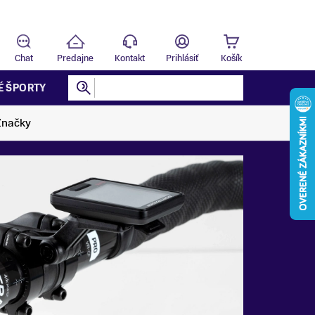
Predajňa
T
Chat
Predajne
Kontakt
Prihlásiť
Košík
É ŠPORTY
Značky