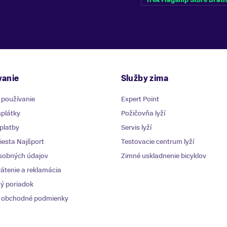
anie
Služby zima
 používanie
Expert Point
plátky
Požičovňa lyží
platby
Servis lyží
esta Najšport
Testovacie centrum lyží
sobných údajov
Zimné uskladnenie bicyklov
átenie a reklamácia
ý poriadok
 obchodné podmienky