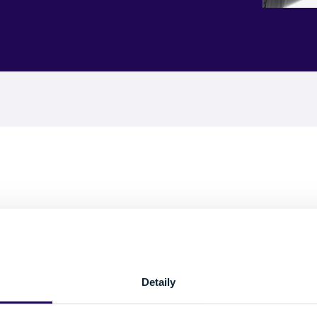
Pozreli ste si 0 z 0 produktov.
Detaily