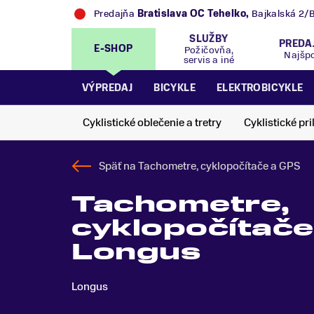
Predajňa
Bratislava OC Tehelko
,
Bajkalská 2/
SLUŽBY
PREDA
E-SHOP
Požičovňa,
Najšp
servis a iné
VÝPREDAJ
BICYKLE
ELEKTROBICYKLE
Cyklistické oblečenie a tretry
Cyklistické pri
Späť na
Tachometre, cyklopočítače a GPS
Tachometre,
cyklopočítače
Longus
Longus