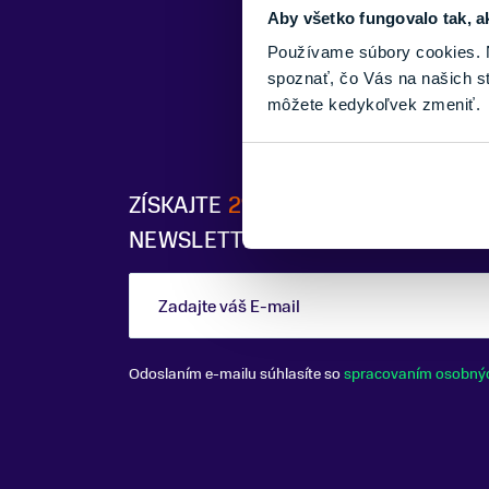
Aby všetko fungovalo tak, a
Používame súbory cookies. N
spoznať, čo Vás na našich s
môžete kedykoľvek zmeniť.
ZÍSKAJTE
2% ZĽAVU
PO PRIHLÁSE
NEWSLETTERU
Zadajte váš E-mail
Odoslaním e-mailu súhlasíte so
spracovaním osobný