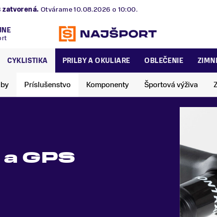
B
zatvorená.
Otvárame 10.08.2026 o 10:00.
JNE
ort
CYKLISTIKA
PRILBY A OKULIARE
OBLEČENIE
ZIMN
lby
Príslušenstvo
Komponenty
Športová výživa
 a GPS