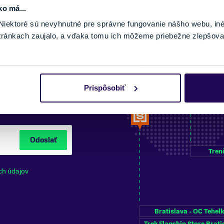
ko má...
iektoré sú nevyhnutné pre správne fungovanie nášho webu, in
tránkach zaujalo, a vďaka tomu ich môžeme priebežne zlepšova
Prispôsobiť
NÍ NA ODBER
Odoslať
Tren
ch údajov
Bratislava - OC Tehel
Trek Flagship Store Brati