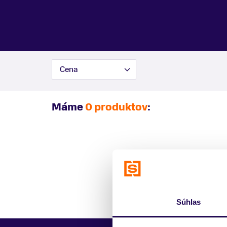
Cena
Máme
0 produktov
:
Súhlas