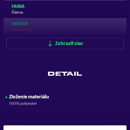
FARBA
Čierna
ZNAČKA
Fox Racing
Zobraziť viac
Zobraziť menej
DETAIL
Zloženie materiálu
100% polyester