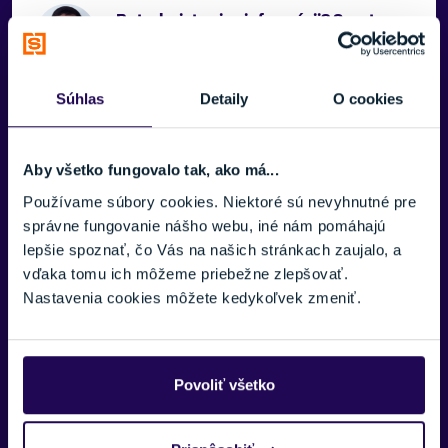
Potrebujete viac informácii? Sme tu
pre vás.
VAŠE MENO:
Súhlas
Detaily
O cookies
Aby všetko fungovalo tak, ako má...
E-MAIL:
Používame súbory cookies. Niektoré sú nevyhnutné pre
správne fungovanie nášho webu, iné nám pomáhajú
lepšie spoznať, čo Vás na našich stránkach zaujalo, a
TELEFÓNNE ČÍSLO:
vďaka tomu ich môžeme priebežne zlepšovať.
Nastavenia cookies môžete kedykoľvek zmeniť.
Zobraziť viac
SPRÁVA:
Povoliť všetko