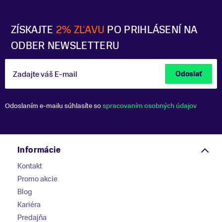
ZÍSKAJTE
2% ZĽAVU
PO PRIHLÁSENÍ NA
ODBER NEWSLETTERU
Zadajte váš E-mail
Odoslať
Odoslaním e-mailu súhlasíte so
spracovaním osobných údajov
Informácie
Kontakt
Promo akcie
Blog
Kariéra
Predajňa