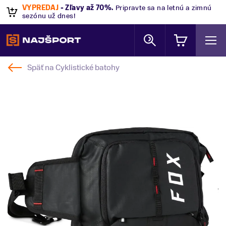
VÝPREDAJ
- Zľavy až 70%
.
Pripravte sa na letnú a zimnú
sezónu už dnes!
Späť na
Cyklistické batohy