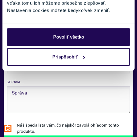
vďaka tomu ich môžeme priebežne zlepšovať.
VAŠE MENO:
Nastavenia cookies môžete kedykoľvek zmeniť.
E-MAIL:
Povoliť všetko
TELEFÓNNE ČÍSLO:
Prispôsobiť
Zobraziť viac
SPRÁVA:
Náš špecialista vám, čo najskôr zavolá ohľadom tohto
produktu.