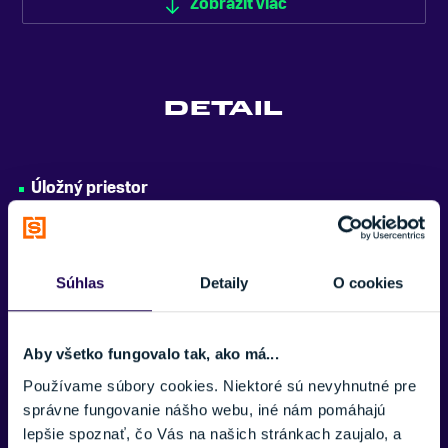
Zobraziť viac
Zobraziť menej
DETAIL
Úložný priestor
12 l
Váha
510 g
Súhlas
Detaily
O cookies
Aby všetko fungovalo tak, ako má...
Používame súbory cookies. Niektoré sú nevyhnutné pre
Potrebujete viac informácii? Sme tu
správne fungovanie nášho webu, iné nám pomáhajú
pre vás.
lepšie spoznať, čo Vás na našich stránkach zaujalo, a