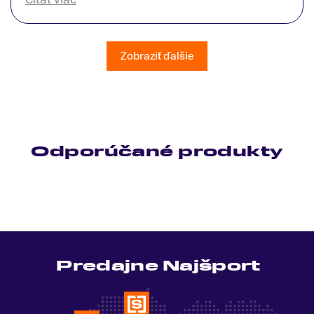
patrične vysvetlil do detailov a lajckou rečou. Na
všetky moje otázky odpovedal bez zaváhania.
Ešte raz ďakujem.
Zobraziť ďalšie
Odporúčané produkty
Predajne Najšport