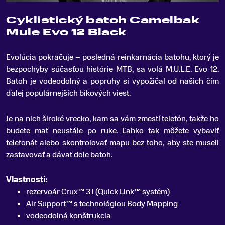
Cyklistický batoh Camelbak
Mule Evo 12 Black
Evolúcia pokračuje – posledná reinkarnácia batohu, ktorý je
bezpochyby súčasťou histórie MTB, sa volá M
.
U.L.E. Evo 12.
Batoh je vodeodolný a popruhy si vypožičal od našich čím
ďalej populárnejších bikových viest.
Je na nich široké vrecko, kam sa vám zmestí telefón, takže ho
budete mať neustále po ruke. Ľahko tak môžete vybaviť
telefonát alebo skontrolovať mapu bez toho, aby ste museli
zastavovať a dávať dole batoh.
Vlastnosti:
rezervoár Crux™ 3 l (Quick Link™ systém)
Air Support™ s technológiou Body Mapping
vodeodolná konštrukcia