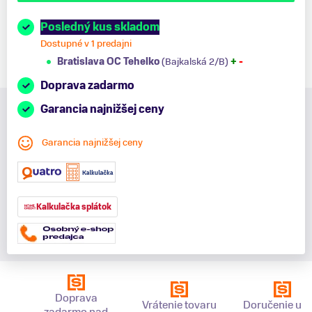
Posledný kus skladom
Dostupné v 1 predajni
Bratislava OC Tehelko
(Bajkalská 2/B)
+
-
Doprava zadarmo
Garancia najnižšej ceny
Garancia najnižšej ceny
Kalkulačka splátok
Doprava
Vrátenie tovaru
Doručenie už 