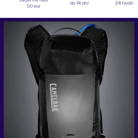
zadarmo nad
do 14 dní
24 hodín
50 eur