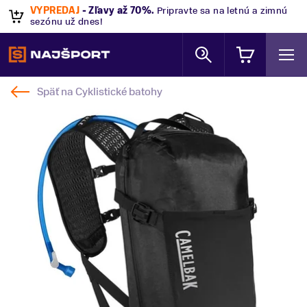
VÝPREDAJ
- Zľavy až 70%
.
Pripravte sa na letnú a zimnú
sezónu už dnes!
Späť na
Cyklistické batohy