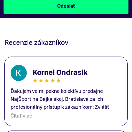
Recenzie zákazníkov
Kornel Ondrasik
Ďakujem veľmi pekne kolektívu predajne
NajŠport na Bajkalskej, Bratislava za ich
profesionálny prístup k zákazníkom; Zvlášť
ďakujem špecialistovi Martinovi Gunišovi za
Čítať viac
jeho odbornú pomoc pri kúpe nových lyží a
lyžiarskej obuvi, ako aj prilby.. všetko značka